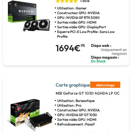
1 avis
Utilisation : Gamer
Constructeur GPU : NVIDIA
GPU : NVIDIA GF RTX 5080
Sorties vidéo GPU : HDMI
Sorties vidéo GPU : DisplayPort
Equerre PCI-E Low Profile : Sans Low
Profile
1694€
95
Dispo web :
Uniquement en
magasin
Dispo magasin :
En Stock
Carte graphique
déstockage
MSI
GeForce GT 1030 4GHD4 LP OC
Utilisation : Bureautique
Utilisation : Pro
Constructeur GPU : NVIDIA
GPU : NVIDIA GF GT 1030
Sorties vidéo GPU : HDMI
Refroidissement : Passif