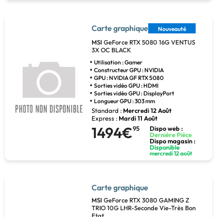
Carte graphique
Nouveauté
MSI
GeForce RTX 5080 16G VENTUS
3X OC BLACK
Utilisation : Gamer
Constructeur GPU : NVIDIA
GPU : NVIDIA GF RTX 5080
Sorties vidéo GPU : HDMI
Sorties vidéo GPU : DisplayPort
Longueur GPU : 303 mm
Standard :
Mercredi 12 Août
Express :
Mardi 11 Août
1494€
95
Dispo web :
Dernière Pièce
Dispo magasin :
Disponible
mercredi 12 août
Carte graphique
MSI
GeForce RTX 3080 GAMING Z
TRIO 10G LHR-Seconde Vie-Très Bon
Etat