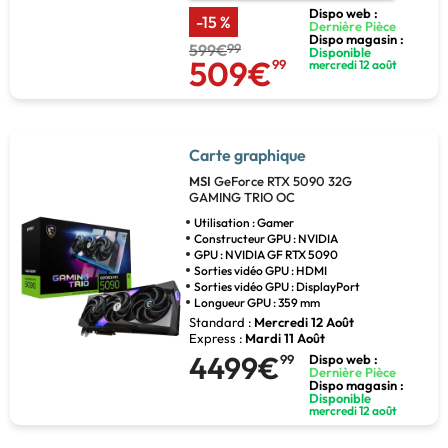
Dispo web :
-15 %
Dernière Pièce
Dispo magasin :
599€
99
Disponible
509€
99
mercredi 12 août
Carte graphique
MSI
GeForce RTX 5090 32G
GAMING TRIO OC
Utilisation : Gamer
Constructeur GPU : NVIDIA
GPU : NVIDIA GF RTX 5090
Sorties vidéo GPU : HDMI
Sorties vidéo GPU : DisplayPort
Longueur GPU : 359 mm
Standard :
Mercredi 12 Août
Express :
Mardi 11 Août
4499€
99
Dispo web :
Dernière Pièce
Dispo magasin :
Disponible
mercredi 12 août