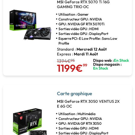
MSI
GeForce RTX 5070 Ti 16G
GAMING TRIO OC
Utilisation : Gamer
Constructeur GPU : NVIDIA
GPU : NVIDIA GF RTX 5070Ti
Sorties vidéo GPU : HDMI
Sorties vidéo GPU : DisplayPort
Equerre PCI-E Low Profile : Sans Low
Profile
Standard :
Mercredi 12 Août
Express :
Mardi 11 Août
1394€
95
Dispo web :
En Stock
1199€
Dispo magasin :
99
En Stock
Carte graphique
MSI
GeForce RTX 3050 VENTUS 2X
E 6G OC
Utilisation : Multimédia
Constructeur GPU : NVIDIA
GPU : NVIDIA GF RTX 3050
Sorties vidéo GPU : HDMI
Sorties vidéo GPU : DisplayPort