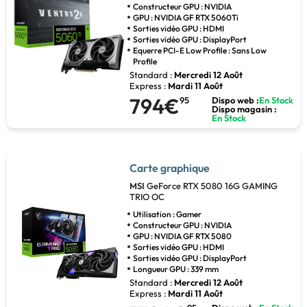
Constructeur GPU : NVIDIA
GPU : NVIDIA GF RTX 5060Ti
Sorties vidéo GPU : HDMI
Sorties vidéo GPU : DisplayPort
Equerre PCI-E Low Profile : Sans Low
Profile
Standard :
Mercredi 12 Août
Express :
Mardi 11 Août
794€
95
Dispo web :
En Stock
Dispo magasin :
En Stock
Carte graphique
MSI
GeForce RTX 5080 16G GAMING
TRIO OC
Utilisation : Gamer
Constructeur GPU : NVIDIA
GPU : NVIDIA GF RTX 5080
Sorties vidéo GPU : HDMI
Sorties vidéo GPU : DisplayPort
Longueur GPU : 339 mm
Standard :
Mercredi 12 Août
Express :
Mardi 11 Août