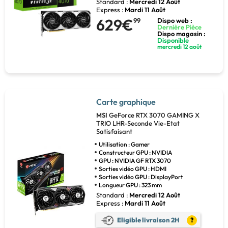
Standard :
Mercredi 12 Août
Express :
Mardi 11 Août
629€
99
Dispo web :
Dernière Pièce
Dispo magasin :
Disponible
mercredi 12 août
Carte graphique
MSI
GeForce RTX 3070 GAMING X
TRIO LHR-Seconde Vie-Etat
Satisfaisant
Utilisation : Gamer
Constructeur GPU : NVIDIA
GPU : NVIDIA GF RTX 3070
Sorties vidéo GPU : HDMI
Sorties vidéo GPU : DisplayPort
Longueur GPU : 323 mm
Standard :
Mercredi 12 Août
Express :
Mardi 11 Août
Eligible livraison 2H
?