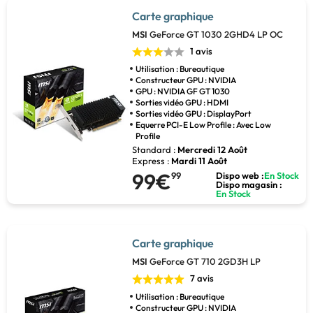
Carte graphique
MSI
GeForce GT 1030 2GHD4 LP OC
1 avis
Utilisation : Bureautique
Constructeur GPU : NVIDIA
GPU : NVIDIA GF GT 1030
Sorties vidéo GPU : HDMI
Sorties vidéo GPU : DisplayPort
Equerre PCI-E Low Profile : Avec Low
Profile
Standard :
Mercredi 12 Août
Express :
Mardi 11 Août
99€
99
Dispo web :
En Stock
Dispo magasin :
En Stock
Carte graphique
MSI
GeForce GT 710 2GD3H LP
7 avis
Utilisation : Bureautique
Constructeur GPU : NVIDIA