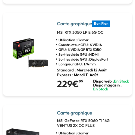
Carte graphique
Bon Plan
MSI
RTX 3050 LP E 6G OC
Utilisation : Gamer
Constructeur GPU : NVIDIA
GPU : NVIDIA GF RTX 3050
Sorties vidéo GPU : HDMI
Sorties vidéo GPU : DisplayPort
Longueur GPU : 174 mm
Standard :
Mercredi 12 Août
Express :
Mardi 11 Août
229€
99
Dispo web :
En Stock
Dispo magasin :
En Stock
Carte graphique
MSI
GeForce RTX 5060 Ti 16G
VENTUS 2X OC PLUS
Utilisation : Gamer