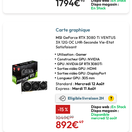
1794€
95
Dispo web :
En Stock
Dispo magasin :
En Stock
Carte graphique
MSI
GeForce RTX 3080 Ti VENTUS
3X 12G OC LHR-Seconde Vie-Etat
Satisfaisant
Utilisation : Gamer
Constructeur GPU : NVIDIA
GPU : NVIDIA GF RTX 3080Ti
Sorties vidéo GPU : HDMI
Sorties vidéo GPU : DisplayPort
Longueur GPU : 305 mm
Standard :
Mercredi 12 Août
Express :
Mardi 11 Août
Eligible livraison 2H
?
Dispo web :
En Stock
-15 %
Dispo magasin :
Disponible
1049€
99
mercredi 12 août
892€
49