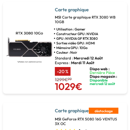
Carte graphique
MSI
Carte graphique RTX 3080 WB
10GB
Utilisation : Gamer
Constructeur GPU : NVIDIA
GPU : NVIDIA GF RTX 3080
Sorties vidéo GPU : HDMI
Mémoire GPU : 10Go
Couleur : Noir
Standard :
Mercredi 12 Août
Express :
Mardi 11 Août
Dispo web :
-20 %
Dernière Pièce
Dispo magasin :
1299€
99
Disponible
1029€
mercredi 12 août
Carte graphique
déstockage
MSI
GeForce RTX 5080 16G VENTUS
3X OC