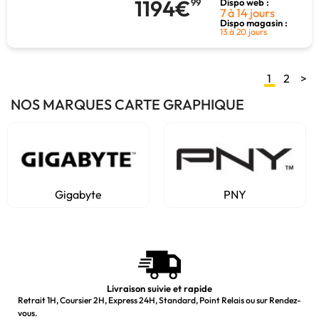
1194€
99
Dispo web :
7 à 14 jours
Dispo magasin :
13 à 20 jours
1
2
>
NOS MARQUES CARTE GRAPHIQUE
Gigabyte
PNY
Livraison suivie et rapide
Retrait 1H, Coursier 2H, Express 24H, Standard, Point Relais ou sur Rendez-
vous.