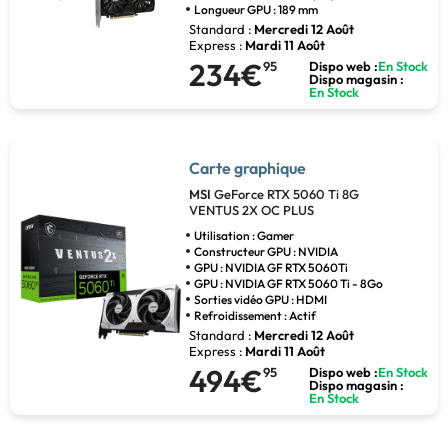
Longueur GPU : 189 mm
Standard :
Mercredi 12 Août
Express :
Mardi 11 Août
234€
95
Dispo web :
En Stock
Dispo magasin :
En Stock
Carte graphique
MSI
GeForce RTX 5060 Ti 8G
VENTUS 2X OC PLUS
Utilisation : Gamer
Constructeur GPU : NVIDIA
GPU : NVIDIA GF RTX 5060Ti
GPU : NVIDIA GF RTX 5060 Ti - 8Go
Sorties vidéo GPU : HDMI
Refroidissement : Actif
Standard :
Mercredi 12 Août
Express :
Mardi 11 Août
494€
95
Dispo web :
En Stock
Dispo magasin :
En Stock