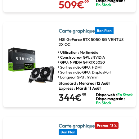
509€
Dispo magasin :
99
En Stock
Carte graphique
Bon Plan
MSI
GeForce RTX 5050 8G VENTUS
2X OC
Utilisation : Multimédia
Constructeur GPU : NVIDIA
GPU : NVIDIA GF RTX 5050
Sorties vidéo GPU : HDMI
Sorties vidéo GPU : DisplayPort
Longueur GPU : 197 mm
Standard :
Mercredi 12 Août
Express :
Mardi 11 Août
344€
95
Dispo web :
En Stock
Dispo magasin :
En Stock
Carte graphique
Promo -13 %
Bon Plan