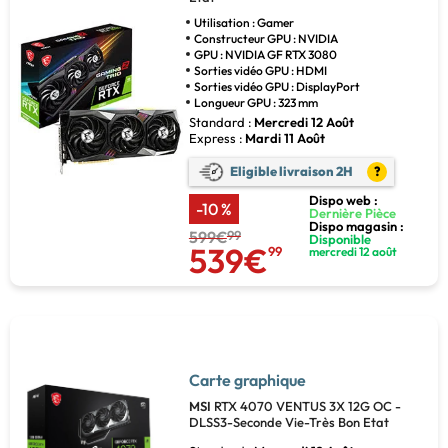
Utilisation : Gamer
Constructeur GPU : NVIDIA
GPU : NVIDIA GF RTX 3080
Sorties vidéo GPU : HDMI
Sorties vidéo GPU : DisplayPort
Longueur GPU : 323 mm
Standard :
Mercredi 12 Août
Express :
Mardi 11 Août
Eligible livraison 2H
?
Dispo web :
-10 %
Dernière Pièce
Dispo magasin :
599€
99
Disponible
539€
99
mercredi 12 août
Carte graphique
MSI
RTX 4070 VENTUS 3X 12G OC -
DLSS3-Seconde Vie-Très Bon Etat