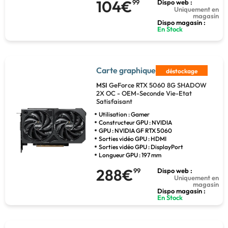
104€
99
Dispo web :
Uniquement en
magasin
Dispo magasin :
En Stock
Carte graphique
déstockage
MSI
GeForce RTX 5060 8G SHADOW
2X OC - OEM-Seconde Vie-Etat
Satisfaisant
Utilisation : Gamer
Constructeur GPU : NVIDIA
GPU : NVIDIA GF RTX 5060
Sorties vidéo GPU : HDMI
Sorties vidéo GPU : DisplayPort
Longueur GPU : 197 mm
288€
99
Dispo web :
Uniquement en
magasin
Dispo magasin :
En Stock