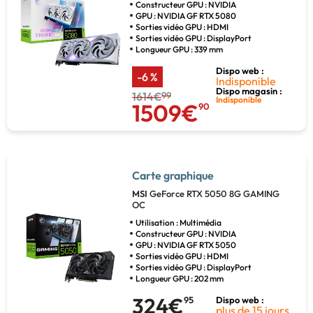
Constructeur GPU : NVIDIA
GPU : NVIDIA GF RTX 5080
Sorties vidéo GPU : HDMI
Sorties vidéo GPU : DisplayPort
Longueur GPU : 339 mm
Dispo web :
-6 %
Indisponible
Dispo magasin :
1614€
99
Indisponible
1509€
90
Carte graphique
MSI
GeForce RTX 5050 8G GAMING
OC
Utilisation : Multimédia
Constructeur GPU : NVIDIA
GPU : NVIDIA GF RTX 5050
Sorties vidéo GPU : HDMI
Sorties vidéo GPU : DisplayPort
Longueur GPU : 202 mm
324€
95
Dispo web :
plus de 15 jours