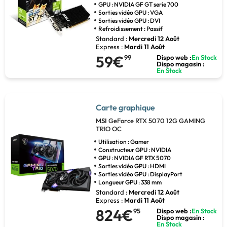
GPU : NVIDIA GF GT serie 700
Sorties vidéo GPU : VGA
Sorties vidéo GPU : DVI
Refroidissement : Passif
Standard :
Mercredi 12 Août
Express :
Mardi 11 Août
59€
99
Dispo web :
En Stock
Dispo magasin :
En Stock
Carte graphique
MSI
GeForce RTX 5070 12G GAMING
TRIO OC
Utilisation : Gamer
Constructeur GPU : NVIDIA
GPU : NVIDIA GF RTX 5070
Sorties vidéo GPU : HDMI
Sorties vidéo GPU : DisplayPort
Longueur GPU : 338 mm
Standard :
Mercredi 12 Août
Express :
Mardi 11 Août
824€
95
Dispo web :
En Stock
Dispo magasin :
En Stock