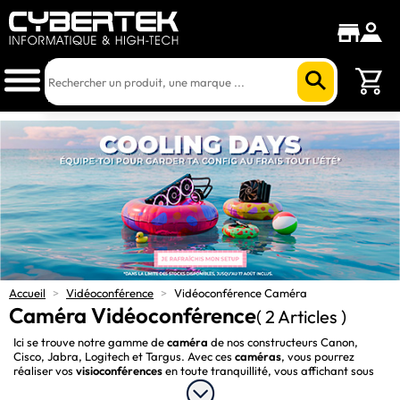
Accueil
>
Vidéoconférence
>
Vidéoconférence Caméra
Caméra Vidéoconférence
( 2 Articles )
Ici se trouve notre gamme de 
caméra
 de nos constructeurs Canon, 
Cisco, Jabra, Logitech et Targus. Avec ces 
caméras
, vous pourrez 
réaliser vos 
visioconférences
 en toute tranquillité, vous affichant sous 
votre meilleur jour à vos contacts. Avec des qualités d’images 
impressionnantes, le télétravail n’aura plus de secret pour vous !