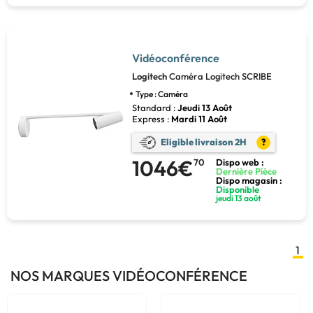
Vidéoconférence
Logitech
Caméra Logitech SCRIBE
Type : Caméra
Standard :
Jeudi 13 Août
Express :
Mardi 11 Août
Eligible livraison 2H
?
1046€
70
Dispo web :
Dernière Pièce
Dispo magasin :
Disponible
jeudi 13 août
1
NOS MARQUES VIDÉOCONFÉRENCE