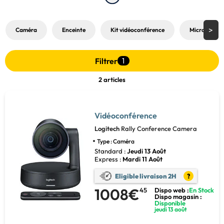
Caméra
Enceinte
Kit vidéoconférence
Micro
Filtrer
1
2 articles
Vidéoconférence
Logitech
Rally Conference Camera
Type : Caméra
Standard :
Jeudi 13 Août
Express :
Mardi 11 Août
Eligible livraison 2H
?
1008€
45
Dispo web :
En Stock
Dispo magasin :
Disponible
jeudi 13 août