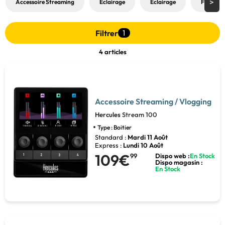
Accessoire Streaming
Eclairage
Éclairage
Fond ver
Filtrer
1
4 articles
Accessoire Streaming / Vlogging
Hercules
Stream 100
Type : Boitier
Standard :
Mardi 11 Août
Express :
Lundi 10 Août
109€
99
Dispo web :
En Stock
Dispo magasin :
En Stock