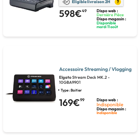
Eligible livraison 2H
?
598€
49
Dispo web :
Dernière Pièce
Dispo magasin :
Disponible
mardi 11 août
Accessoire Streaming / Vlogging
Elgato
Stream Deck MK.2 -
10GBA9901
Type : Boitier
169€
99
Dispo web :
Indisponible
Dispo magasin :
Indisponible