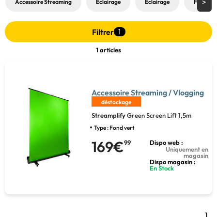
Accessoire Streaming
Eclairage
Éclairage
Fond ver
Filtrer
1
1 articles
Accessoire Streaming / Vlogging
déstockage
Streamplify
Green Screen Lift 1,5m
Type : Fond vert
169€
99
Dispo web :
Uniquement en
magasin
Dispo magasin :
En Stock
1