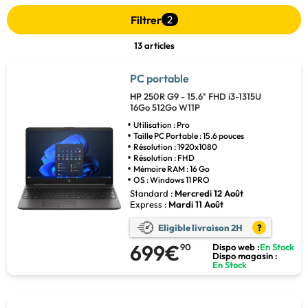
Filtrer
2
13 articles
PC portable
HP
250R G9 - 15.6" FHD i3-1315U
16Go 512Go W11P
Utilisation : Pro
Taille PC Portable : 15.6 pouces
Résolution : 1920x1080
Résolution : FHD
Mémoire RAM : 16 Go
OS : Windows 11 PRO
Standard :
Mercredi 12 Août
Express :
Mardi 11 Août
Eligible livraison 2H
?
699€
90
Dispo web :
En Stock
Dispo magasin :
En Stock