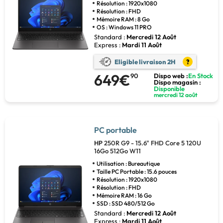
Résolution : 1920x1080
Résolution : FHD
Mémoire RAM : 8 Go
OS : Windows 11 PRO
Standard :
Mercredi 12 Août
Express :
Mardi 11 Août
Eligible livraison 2H
?
649€
90
Dispo web :
En Stock
Dispo magasin :
Disponible
mercredi 12 août
PC portable
HP
250R G9 - 15.6" FHD Core 5 120U
16Go 512Go W11
Utilisation : Bureautique
Taille PC Portable : 15.6 pouces
Résolution : 1920x1080
Résolution : FHD
Mémoire RAM : 16 Go
SSD : SSD 480/512 Go
Standard :
Mercredi 12 Août
Express :
Mardi 11 Août