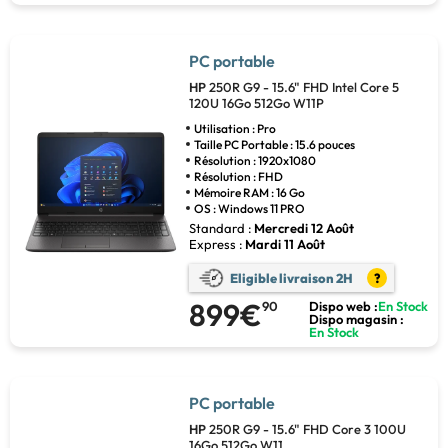
PC portable
HP
250R G9 - 15.6" FHD Intel Core 5
120U 16Go 512Go W11P
Utilisation : Pro
Taille PC Portable : 15.6 pouces
Résolution : 1920x1080
Résolution : FHD
Mémoire RAM : 16 Go
OS : Windows 11 PRO
Standard :
Mercredi 12 Août
Express :
Mardi 11 Août
Eligible livraison 2H
?
899€
90
Dispo web :
En Stock
Dispo magasin :
En Stock
PC portable
HP
250R G9 - 15.6" FHD Core 3 100U
16Go 512Go W11