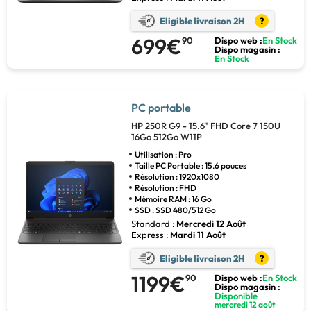
Eligible livraison 2H
?
699€
90
Dispo web :
En Stock
Dispo magasin :
En Stock
PC portable
HP
250R G9 - 15.6" FHD Core 7 150U
16Go 512Go W11P
Utilisation : Pro
Taille PC Portable : 15.6 pouces
Résolution : 1920x1080
Résolution : FHD
Mémoire RAM : 16 Go
SSD : SSD 480/512 Go
Standard :
Mercredi 12 Août
Express :
Mardi 11 Août
Eligible livraison 2H
?
1199€
90
Dispo web :
En Stock
Dispo magasin :
Disponible
mercredi 12 août