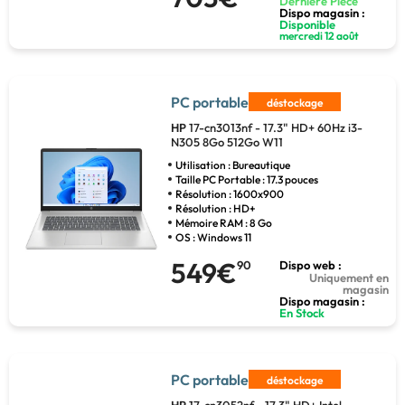
Dernière Pièce
Dispo magasin :
Disponible
mercredi 12 août
PC portable
déstockage
HP
17-cn3013nf - 17.3" HD+ 60Hz i3-
N305 8Go 512Go W11
Utilisation : Bureautique
Taille PC Portable : 17.3 pouces
Résolution : 1600x900
Résolution : HD+
Mémoire RAM : 8 Go
OS : Windows 11
549€
90
Dispo web :
Uniquement en
magasin
Dispo magasin :
En Stock
PC portable
déstockage