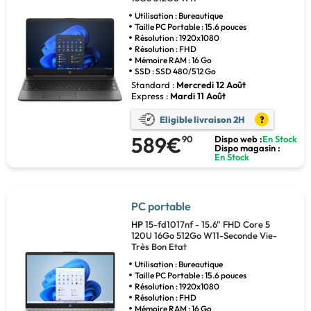
Utilisation : Bureautique
Taille PC Portable : 15.6 pouces
Résolution : 1920x1080
Résolution : FHD
Mémoire RAM : 16 Go
SSD : SSD 480/512 Go
Standard :
Mercredi 12 Août
Express :
Mardi 11 Août
Eligible livraison 2H
?
589€
90
Dispo web :
En Stock
Dispo magasin :
En Stock
PC portable
HP
15-fd1017nf - 15.6" FHD Core 5
120U 16Go 512Go W11-Seconde Vie-
Très Bon Etat
Utilisation : Bureautique
Taille PC Portable : 15.6 pouces
Résolution : 1920x1080
Résolution : FHD
Mémoire RAM : 16 Go