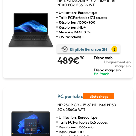
HP
17-cn3052nf - 17.3" HD+ Intel
N100 8Go 256Go W11
Utilisation : Bureautique
Taille PC Portable : 17.3 pouces
Résolution : 1600x900
Résolution : HD+
Mémoire RAM : 8 Go
OS : Windows 11
Eligible livraison 2H
?
489€
90
Dispo web :
Uniquement en
magasin
Dispo magasin :
En Stock
PC portable
déstockage
HP
250R G9 - 15.6" HD Intel N150
8Go 256Go W11
Utilisation : Bureautique
Taille PC Portable : 15.6 pouces
Résolution : 1366x768
Résolution : HD