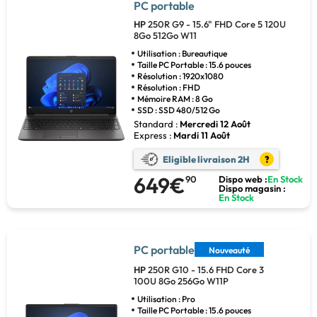
PC portable
HP
250R G9 - 15.6" FHD Core 5 120U
8Go 512Go W11
Utilisation : Bureautique
Taille PC Portable : 15.6 pouces
Résolution : 1920x1080
Résolution : FHD
Mémoire RAM : 8 Go
SSD : SSD 480/512 Go
Standard :
Mercredi 12 Août
Express :
Mardi 11 Août
Eligible livraison 2H
?
649€
90
Dispo web :
En Stock
Dispo magasin :
En Stock
PC portable
Nouveauté
HP
250R G10 - 15.6 FHD Core 3
100U 8Go 256Go W11P
Utilisation : Pro
Taille PC Portable : 15.6 pouces