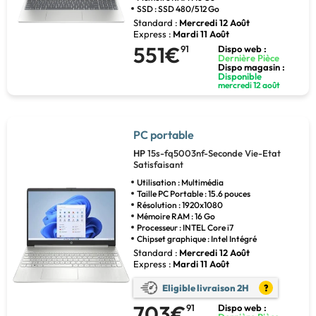
SSD : SSD 480/512 Go
Standard :
Mercredi 12 Août
Express :
Mardi 11 Août
551€
91
Dispo web :
Dernière Pièce
Dispo magasin :
Disponible
mercredi 12 août
PC portable
HP
15s-fq5003nf-Seconde Vie-Etat
Satisfaisant
Utilisation : Multimédia
Taille PC Portable : 15.6 pouces
Résolution : 1920x1080
Mémoire RAM : 16 Go
Processeur : INTEL Core i7
Chipset graphique : Intel Intégré
Standard :
Mercredi 12 Août
Express :
Mardi 11 Août
Eligible livraison 2H
?
703€
91
Dispo web :