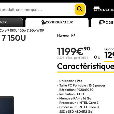
MAGASI
AMER
CONFIGURATEUR
PC DE
 Core 7 150U 16Go 512Go W11P
 7 150U
Marque :
HP
1199€
90
Financ
12
ou
3,32€ d'éco-part
DEEE
Caractéristique
- Utilisation :
Pro
- Taille PC Portable :
15.6 pouces
- Résolution :
1920x1080
- Résolution :
FHD
- Mémoire RAM :
16 Go
- Processeur :
INTEL Core 7
- Processeur :
INTEL Core i7
- SSD :
SSD 480/512 Go