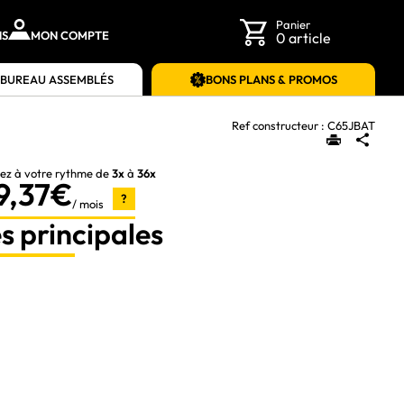
Panier
NS
MON COMPTE
0 article
 BUREAU ASSEMBLÉS
BONS PLANS & PROMOS
Ref constructeur :
C65JBAT
ez à votre rythme de
3x
à
36x
9,37€
?
/ mois
s principales