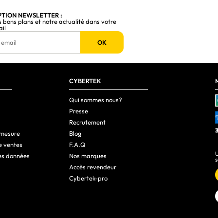
512 Go
PTION NEWSLETTER :
s bons plans et notre actualité dans votre
ail
SSD
OK
512 Go
1
512 Go
CYBERTEK
PCI Express
Qui sommes nous?
Presse
Oui
Recrutement
Non
 mesure
Blog
e ventes
F.A.Q
U
es données
Nos marques
s
Indisponible
Accès revendeur
Cybertek-pro
Oui
Intel
Non