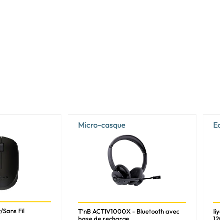
45%
Intel
Intel Core 7
Intel Core (Series 1)
150U
10
12
Micro-casque
E
5,4 GHz
2
8
5,4 GHz
4 GHz
/Sans Fil
T'nB ACTIV1000X - Bluetooth avec
Ii
base de recharge
12