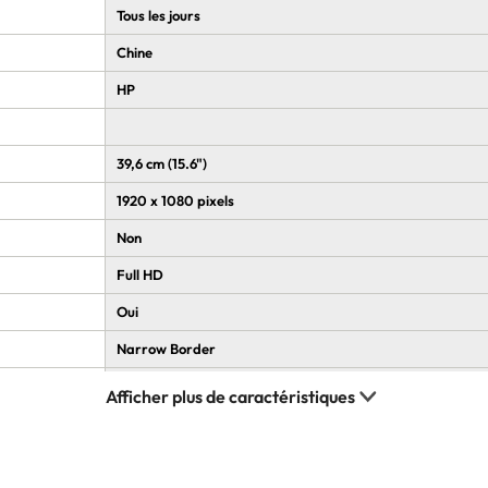
Tous les jours
Chine
HP
39,6 cm (15.6")
1920 x 1080 pixels
Non
Full HD
Oui
Narrow Border
250 cd/m²
39,6 cm
NTSC