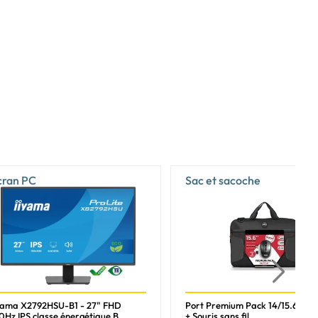
cran PC
Sac et sacoche
yama X2792HSU-B1 - 27" FHD
Port Premium Pack 14/15.6p Sa
0Hz IPS classe énergétique B
+ Souris sans fil