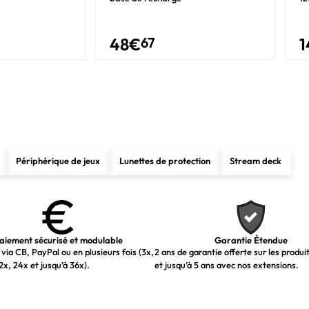
1,8 GHz
1,2 GHz
48
€
67
1
12 Mo
L3
15 W
55 W
Périphérique de jeux
Lunettes de protection
Stream deck
16 Go
DDR4-SDRAM
3200 MHz
SO-DIMM
aiement sécurisé et modulable
Garantie Étendue
via CB, PayPal ou en plusieurs fois (3x,
2 ans de garantie offerte sur les produi
1 x 16 Go
2x, 24x et jusqu’à 36x).
et jusqu’à 5 ans avec nos extensions.
2x SO-DIMM