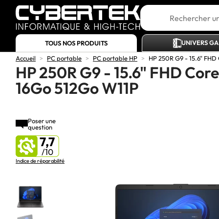
UNIVERS G
TOUS NOS PRODUITS
Accueil
>
PC portable
>
PC portable HP
>
HP 250R G9 - 15.6" FHD
HP 250R G9 - 15.6" FHD Core
16Go 512Go W11P
Poser une
question
7,7
/10
Indice de réparabilité