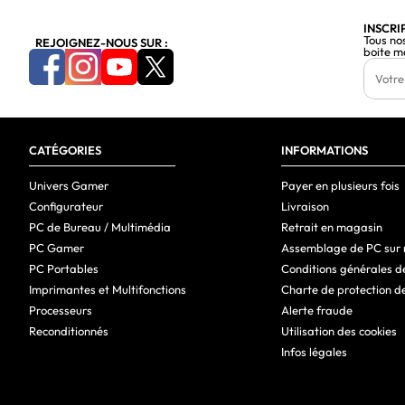
Capacité totale de stockage
INSCRI
Tous no
REJOIGNEZ-NOUS SUR :
boite m
Supports de stockage
Capacité SDD totale
Nombre de SSD installés
CATÉGORIES
Capacité du Solid State Drive (SSD)
INFORMATIONS
Interface du Solid State Drive (SSD)
Univers Gamer
Payer en plusieurs fois
Configurateur
Livraison
NVMe
PC de Bureau / Multimédia
Retrait en magasin
Lecteur optique
PC Gamer
Assemblage de PC sur
PC Portables
Conditions générales d
Graphique
Imprimantes et Multifonctions
Charte de protection d
Modèle d'adaptateur graphique distinct
Processeurs
Alerte fraude
Reconditionnés
Utilisation des cookies
Carte graphique intégrée
Infos légales
Fabricant de GPU intégré
Adaptateur de carte graphique distinct