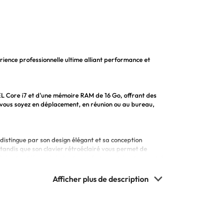
ence professionnelle ultime alliant performance et
EL Core i7 et d'une mémoire RAM de 16 Go, offrant des
vous soyez en déplacement, en réunion ou au bureau,
istingue par son design élégant et sa conception
 tandis que son clavier rétroéclairé vous permet de
obuste et léger, il s'adapte parfaitement à votre quotidien
 tous vos besoins professionnels en matière de
t à sa connectivité sans fil performante, restez connecté
lisation prolongée sans contrainte, pour une journée de