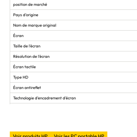
position de marché
Pays d'origine
Nom de marque original
Écran
Taille de l'écran
Résolution de l'écran
Écran tactile
Type HD
Écran antireflet
Technologie d'encadrement d'écran
Luminosité de l'écran
Diagonale d'écran (cm)
Espace de couleur RGB
Voir produits HP
Voir les PC portable HP