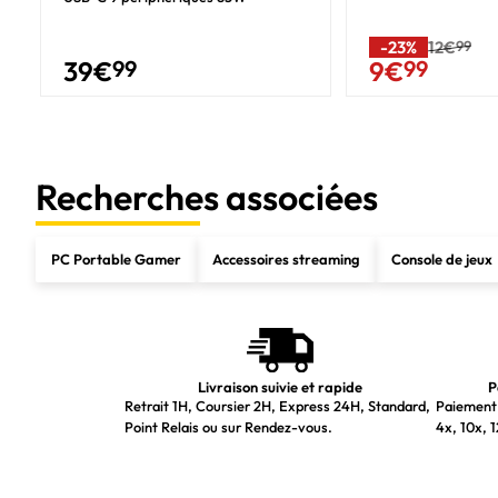
Fréquence de base des cœurs performants
Fréquence de base des cœurs efficaces
-23%
12€
99
39
€
99
9
€
99
Mémoire cache du processeur
Type de cache de processeur
Puissance de base du processeur
Recherches associées
Puissance maximum du turbo
Mémoire
PC Portable Gamer
Accessoires streaming
Console de jeux
Mémoire interne
Type de mémoire interne
Fréquence de la mémoire
Support de mémoire
Livraison suivie et rapide
P
Retrait 1H, Coursier 2H, Express 24H, Standard,
Paiement 
Configuration de la mémoire (fente x taille)
Point Relais ou sur Rendez-vous.
4x, 10x, 1
Emplacements mémoire
Support de stockage