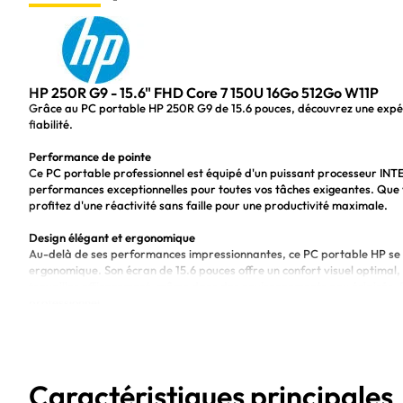
HP 250R G9 - 15.6" FHD Core 7 150U 16Go 512Go W11P
Grâce au PC portable HP 250R G9 de 15.6 pouces, découvrez une expéri
fiabilité.
Performance de pointe
Ce PC portable professionnel est équipé d'un puissant processeur INT
performances exceptionnelles pour toutes vos tâches exigeantes. Que 
profitez d'une réactivité sans faille pour une productivité maximale.
Design élégant et ergonomique
Au-delà de ses performances impressionnantes, ce PC portable HP se d
ergonomique. Son écran de 15.6 pouces offre un confort visuel optimal,
travailler efficacement, même dans des environnements peu éclairés. R
professionnel.
Connectivité avancée et autonomie optimale
Ce PC portable HP dispose d'une connectivité avancée pour répondre à
communication et de partage de données. Grâce à ses nombreux ports e
où que vous soyez. De plus, son autonomie optimale vous assure une uti
Caractéristiques principales
travail sans interruption.