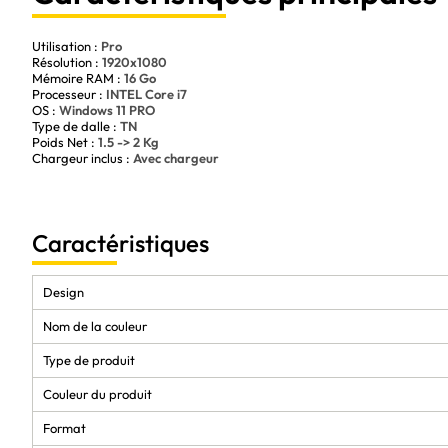
Performances exceptionnelles pour une productivité accrue
Utilisation :
Pro
Design élégant et ergonomique pour un confort optimal
Résolution :
1920x1080
Connectivité avancée et autonomie optimale pour une mobilité sans li
Mémoire RAM :
16 Go
Processeur :
INTEL Core i7
OS :
Windows 11 PRO
Type de dalle :
TN
Poids Net :
1.5 -> 2 Kg
Chargeur inclus :
Avec chargeur
Caractéristiques
Design
Nom de la couleur
Type de produit
Couleur du produit
Format