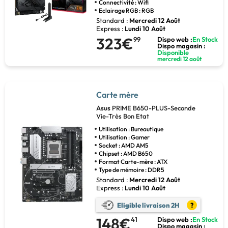
Connectivité : Wifi
Eclairage RGB : RGB
Standard :
Mercredi 12 Août
Express :
Lundi 10 Août
323€
99
Dispo web :
En Stock
Dispo magasin :
Disponible
mercredi 12 août
Carte mère
Asus
PRIME B650-PLUS-Seconde
Vie-Très Bon Etat
Utilisation : Bureautique
Utilisation : Gamer
Socket : AMD AM5
Chipset : AMD B650
Format Carte-mère : ATX
Type de mémoire : DDR5
Standard :
Mercredi 12 Août
Express :
Lundi 10 Août
Eligible livraison 2H
?
148€
41
Dispo web :
En Stock
Dispo magasin :