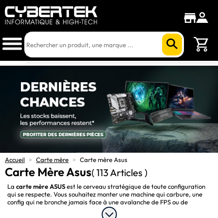
Accueil
>
Carte mère
>
Carte mère Asus
Carte Mère Asus
( 113 Articles )
La
carte mère ASUS
est le cerveau stratégique de toute configuration
qui se respecte. Vous souhaitez monter une machine qui carbure, une
config qui ne bronche jamais face à une avalanche de FPS ou de
montage 4K ? Les
cartes mères ASUS
sont suffisamment robustes,
rapides et blindées des technologies dernier cri, parées à toutes les