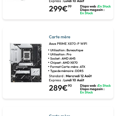
Express :
Lundi 10 Août
299€
99
Dispo web :
En Stock
Dispo magasin :
En Stock
Carte mère
Asus
PRIME X870-P WIFI
Utilisation : Bureautique
Utilisation : Pro
Socket : AMD AM5
Chipset : AMD X870
Format Carte-mère : ATX
Type de mémoire : DDR5
Standard :
Mercredi 12 Août
Express :
Lundi 10 Août
289€
90
Dispo web :
En Stock
Dispo magasin :
En Stock
Carte mère