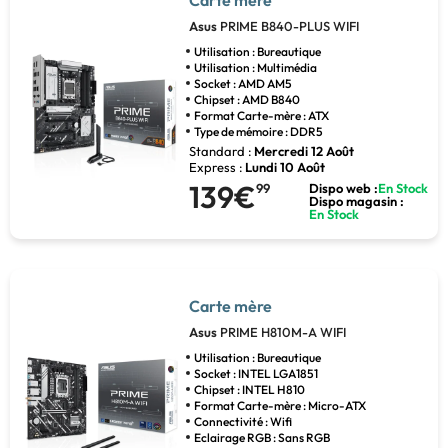
Asus
PRIME B840-PLUS WIFI
Utilisation : Bureautique
Utilisation : Multimédia
Socket : AMD AM5
Chipset : AMD B840
Format Carte-mère : ATX
Type de mémoire : DDR5
Standard :
Mercredi 12 Août
Express :
Lundi 10 Août
139€
99
Dispo web :
En Stock
Dispo magasin :
En Stock
Carte mère
Asus
PRIME H810M-A WIFI
Utilisation : Bureautique
Socket : INTEL LGA1851
Chipset : INTEL H810
Format Carte-mère : Micro-ATX
Connectivité : Wifi
Eclairage RGB : Sans RGB