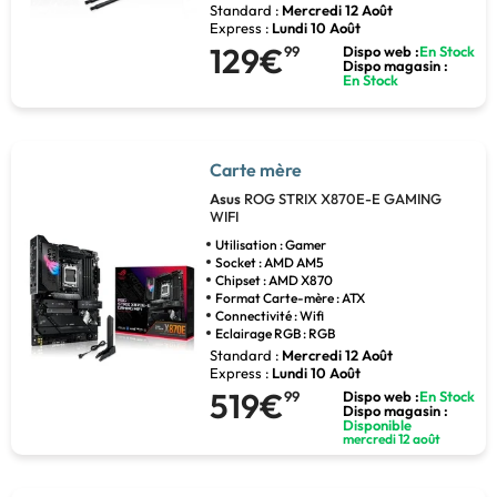
Standard :
Mercredi 12 Août
Express :
Lundi 10 Août
129€
99
Dispo web :
En Stock
Dispo magasin :
En Stock
Carte mère
Asus
ROG STRIX X870E-E GAMING
WIFI
Utilisation : Gamer
Socket : AMD AM5
Chipset : AMD X870
Format Carte-mère : ATX
Connectivité : Wifi
Eclairage RGB : RGB
Standard :
Mercredi 12 Août
Express :
Lundi 10 Août
519€
99
Dispo web :
En Stock
Dispo magasin :
Disponible
mercredi 12 août