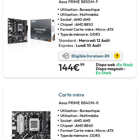
Asus
PRIME B850M-F
Utilisation : Bureautique
Utilisation : Multimédia
Socket : AMD AM5
Chipset : AMD B850
Format Carte-mère : Micro-ATX
Type de mémoire : DDR5
Standard :
Mercredi 12 Août
Express :
Lundi 10 Août
Eligible livraison 2H
?
144€
99
Dispo web :
En Stock
Dispo magasin :
En Stock
Carte mère
Asus
PRIME B840M-K
Utilisation : Bureautique
Utilisation : Multimédia
Socket : AMD AM5
Chipset : AMD B840
Format Carte-mère : Micro-ATX
Type de mémoire : DDR5