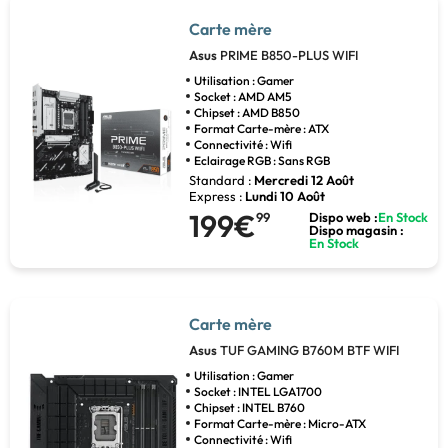
Carte mère
Asus
PRIME B850-PLUS WIFI
Utilisation : Gamer
Socket : AMD AM5
Chipset : AMD B850
Format Carte-mère : ATX
Connectivité : Wifi
Eclairage RGB : Sans RGB
Standard :
Mercredi 12 Août
Express :
Lundi 10 Août
199€
99
Dispo web :
En Stock
Dispo magasin :
En Stock
Carte mère
Asus
TUF GAMING B760M BTF WIFI
Utilisation : Gamer
Socket : INTEL LGA1700
Chipset : INTEL B760
Format Carte-mère : Micro-ATX
Connectivité : Wifi