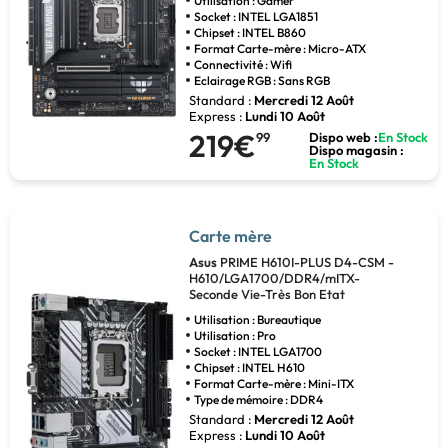
Utilisation : Gamer
Socket : INTEL LGA1851
Chipset : INTEL B860
Format Carte-mère : Micro-ATX
Connectivité : Wifi
Eclairage RGB : Sans RGB
Standard :
Mercredi 12 Août
Express :
Lundi 10 Août
219€
99
Dispo web :
En Stock
Dispo magasin :
En Stock
Carte mère
Asus
PRIME H610I-PLUS D4-CSM -
H610/LGA1700/DDR4/mITX-
Seconde Vie-Très Bon Etat
Utilisation : Bureautique
Utilisation : Pro
Socket : INTEL LGA1700
Chipset : INTEL H610
Format Carte-mère : Mini-ITX
Type de mémoire : DDR4
Standard :
Mercredi 12 Août
Express :
Lundi 10 Août