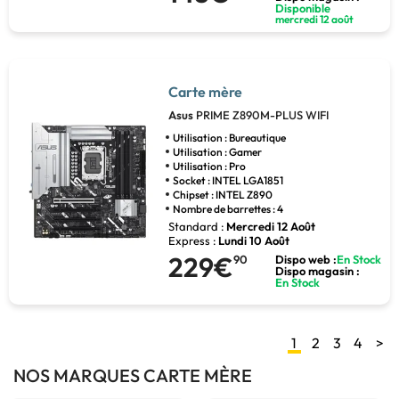
Disponible
mercredi 12 août
Carte mère
Asus
PRIME Z890M-PLUS WIFI
Utilisation : Bureautique
Utilisation : Gamer
Utilisation : Pro
Socket : INTEL LGA1851
Chipset : INTEL Z890
Nombre de barrettes : 4
Standard :
Mercredi 12 Août
Express :
Lundi 10 Août
229€
90
Dispo web :
En Stock
Dispo magasin :
En Stock
1
2
3
4
>
NOS MARQUES CARTE MÈRE