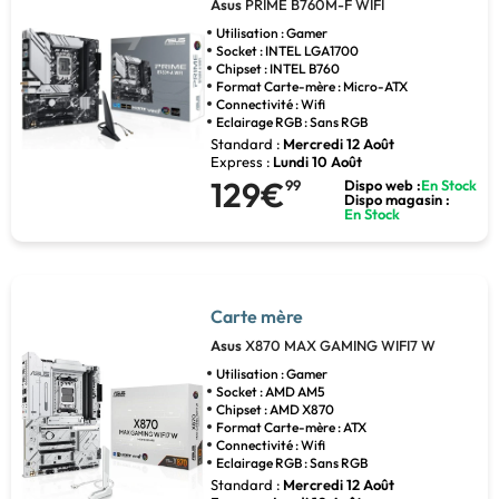
Asus
PRIME B760M-F WIFI
Utilisation : Gamer
Socket : INTEL LGA1700
Chipset : INTEL B760
Format Carte-mère : Micro-ATX
Connectivité : Wifi
Eclairage RGB : Sans RGB
Standard :
Mercredi 12 Août
Express :
Lundi 10 Août
129€
99
Dispo web :
En Stock
Dispo magasin :
En Stock
Carte mère
Asus
X870 MAX GAMING WIFI7 W
Utilisation : Gamer
Socket : AMD AM5
Chipset : AMD X870
Format Carte-mère : ATX
Connectivité : Wifi
Eclairage RGB : Sans RGB
Standard :
Mercredi 12 Août