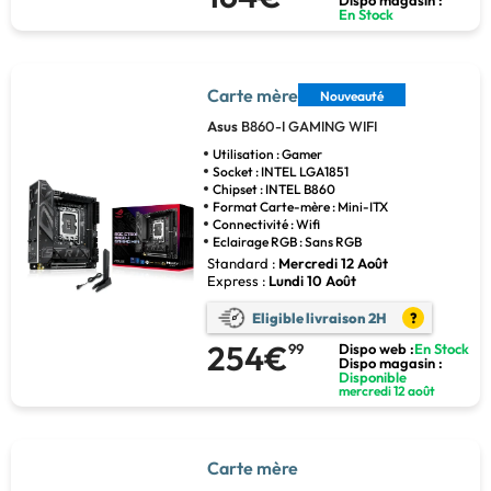
Dispo magasin :
En Stock
Carte mère
Nouveauté
Asus
B860-I GAMING WIFI
Utilisation : Gamer
Socket : INTEL LGA1851
Chipset : INTEL B860
Format Carte-mère : Mini-ITX
Connectivité : Wifi
Eclairage RGB : Sans RGB
Standard :
Mercredi 12 Août
Express :
Lundi 10 Août
Eligible livraison 2H
?
254€
99
Dispo web :
En Stock
Dispo magasin :
Disponible
mercredi 12 août
Carte mère