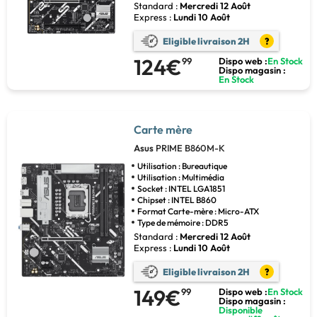
Standard :
Mercredi 12 Août
Express :
Lundi 10 Août
Eligible livraison 2H
?
124€
99
Dispo web :
En Stock
Dispo magasin :
En Stock
Carte mère
Asus
PRIME B860M-K
Utilisation : Bureautique
Utilisation : Multimédia
Socket : INTEL LGA1851
Chipset : INTEL B860
Format Carte-mère : Micro-ATX
Type de mémoire : DDR5
Standard :
Mercredi 12 Août
Express :
Lundi 10 Août
Eligible livraison 2H
?
149€
99
Dispo web :
En Stock
Dispo magasin :
Disponible