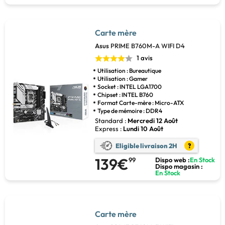
Carte mère
Asus
PRIME B760M-A WIFI D4
1 avis
Utilisation : Bureautique
Utilisation : Gamer
Socket : INTEL LGA1700
Chipset : INTEL B760
Format Carte-mère : Micro-ATX
Type de mémoire : DDR4
Standard :
Mercredi 12 Août
Express :
Lundi 10 Août
Eligible livraison 2H
?
139€
99
Dispo web :
En Stock
Dispo magasin :
En Stock
Carte mère