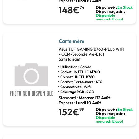
Express :
Lundi 10 Août
148€
74
Dispo web :
En Stock
Dispo magasin :
Disponible
mercredi 12 août
Carte mère
Asus
TUF GAMING B760-PLUS WIFI
- OEM-Seconde Vie-Etat
Satisfaisant
Utilisation : Gamer
Socket : INTEL LGA1700
Chipset : INTEL B760
Format Carte-mère : ATX
Connectivité : Wifi
Eclairage RGB : RGB
Standard :
Mercredi 12 Août
Express :
Lundi 10 Août
152€
99
Dispo web :
En Stock
Dispo magasin :
Disponible
mercredi 12 août