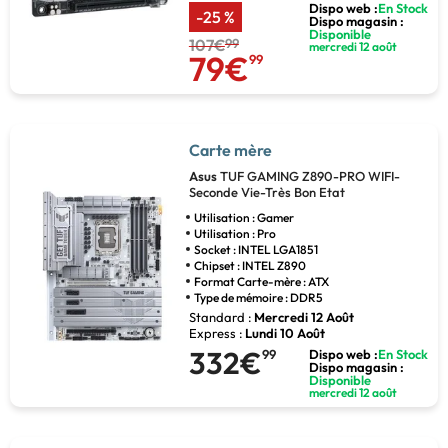
Dispo web :
En Stock
-25 %
Dispo magasin :
Disponible
107€
99
mercredi 12 août
79€
99
Carte mère
Asus
TUF GAMING Z890-PRO WIFI-
Seconde Vie-Très Bon Etat
Utilisation : Gamer
Utilisation : Pro
Socket : INTEL LGA1851
Chipset : INTEL Z890
Format Carte-mère : ATX
Type de mémoire : DDR5
Standard :
Mercredi 12 Août
Express :
Lundi 10 Août
332€
99
Dispo web :
En Stock
Dispo magasin :
Disponible
mercredi 12 août