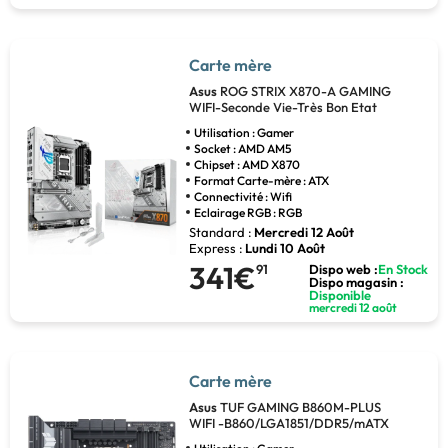
Carte mère
Asus
ROG STRIX X870-A GAMING
WIFI-Seconde Vie-Très Bon Etat
Utilisation : Gamer
Socket : AMD AM5
Chipset : AMD X870
Format Carte-mère : ATX
Connectivité : Wifi
Eclairage RGB : RGB
Standard :
Mercredi 12 Août
Express :
Lundi 10 Août
341€
91
Dispo web :
En Stock
Dispo magasin :
Disponible
mercredi 12 août
Carte mère
Asus
TUF GAMING B860M-PLUS
WIFI -B860/LGA1851/DDR5/mATX