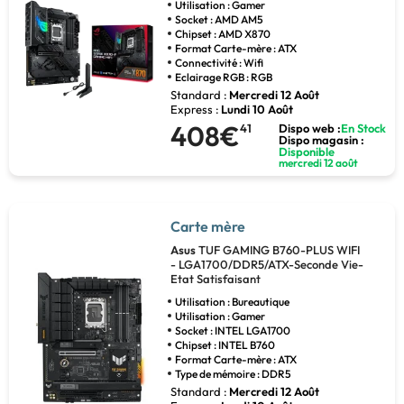
Utilisation : Gamer
Socket : AMD AM5
Chipset : AMD X870
Format Carte-mère : ATX
Connectivité : Wifi
Eclairage RGB : RGB
Standard :
Mercredi 12 Août
Express :
Lundi 10 Août
408€
41
Dispo web :
En Stock
Dispo magasin :
Disponible
mercredi 12 août
Carte mère
Asus
TUF GAMING B760-PLUS WIFI
- LGA1700/DDR5/ATX-Seconde Vie-
Etat Satisfaisant
Utilisation : Bureautique
Utilisation : Gamer
Socket : INTEL LGA1700
Chipset : INTEL B760
Format Carte-mère : ATX
Type de mémoire : DDR5
Standard :
Mercredi 12 Août