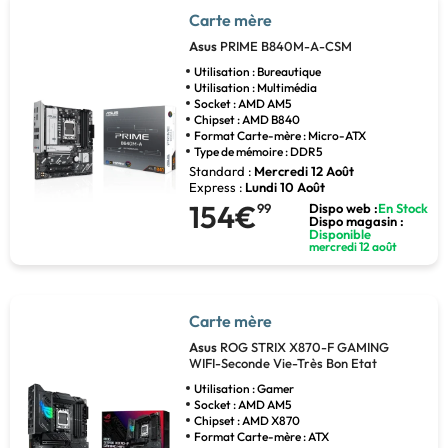
Carte mère
Asus
PRIME B840M-A-CSM
Utilisation : Bureautique
Utilisation : Multimédia
Socket : AMD AM5
Chipset : AMD B840
Format Carte-mère : Micro-ATX
Type de mémoire : DDR5
Standard :
Mercredi 12 Août
Express :
Lundi 10 Août
154€
99
Dispo web :
En Stock
Dispo magasin :
Disponible
mercredi 12 août
Carte mère
Asus
ROG STRIX X870-F GAMING
WIFI-Seconde Vie-Très Bon Etat
Utilisation : Gamer
Socket : AMD AM5
Chipset : AMD X870
Format Carte-mère : ATX