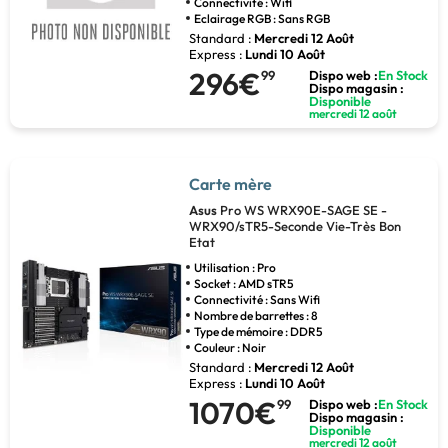
Connectivité : Wifi
Eclairage RGB : Sans RGB
Standard :
Mercredi 12 Août
Express :
Lundi 10 Août
296€
99
Dispo web :
En Stock
Dispo magasin :
Disponible
mercredi 12 août
Carte mère
Asus
Pro WS WRX90E-SAGE SE -
WRX90/sTR5-Seconde Vie-Très Bon
Etat
Utilisation : Pro
Socket : AMD sTR5
Connectivité : Sans Wifi
Nombre de barrettes : 8
Type de mémoire : DDR5
Couleur : Noir
Standard :
Mercredi 12 Août
Express :
Lundi 10 Août
1070€
99
Dispo web :
En Stock
Dispo magasin :
Disponible
mercredi 12 août