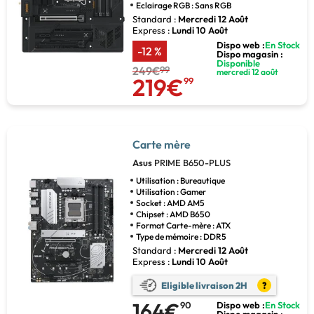
Eclairage RGB : Sans RGB
Standard :
Mercredi 12 Août
Express :
Lundi 10 Août
Dispo web :
En Stock
-12 %
Dispo magasin :
Disponible
249€
99
mercredi 12 août
219€
99
Carte mère
Asus
PRIME B650-PLUS
Utilisation : Bureautique
Utilisation : Gamer
Socket : AMD AM5
Chipset : AMD B650
Format Carte-mère : ATX
Type de mémoire : DDR5
Standard :
Mercredi 12 Août
Express :
Lundi 10 Août
Eligible livraison 2H
?
164€
90
Dispo web :
En Stock