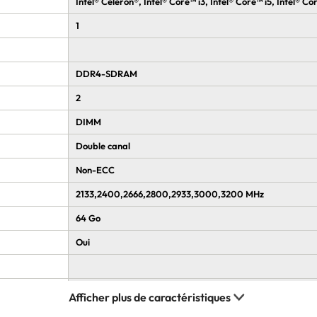
Intel® Celeron®, Intel® Core™ i3, Intel® Core™ i5, Intel® Co
1
DDR4-SDRAM
2
DIMM
Double canal
Non-ECC
2133,2400,2666,2800,2933,3000,3200 MHz
64 Go
Oui
HDD & SSD
M.2, SATA