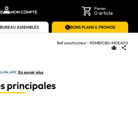
Panier
NS
MON COMPTE
0 article
 BUREAU ASSEMBLÉS
BONS PLANS & PROMOS
Ref constructeur :
90MB1C80-M0EAY0
 de
94,49
€.
En savoir plus
s principales