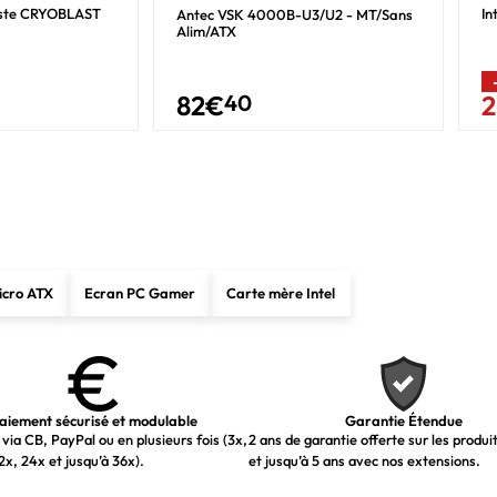
ste CRYOBLAST
In
Antec VSK 4000B-U3/U2 - MT/Sans
1
Alim/ATX
Oui
82
€
40
Oui
Gigabit Ethernet
Oui
Wi-Fi 5 (802.11ac)
802.11a, 802.11b, 802.11g, Wi-Fi 4 (802.11n), Wi-Fi 5 (802.1
icro ATX
Ecran PC Gamer
Carte mère Intel
Oui
5.0
aiement sécurisé et modulable
Garantie Étendue
Intel H610
via CB, PayPal ou en plusieurs fois (3x,
2 ans de garantie offerte sur les produi
2x, 24x et jusqu’à 36x).
et jusqu’à 5 ans avec nos extensions.
7.1 canaux