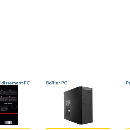
Oui
Oui
Oui
4
2
1
2
oidissement PC
Boîtier PC
P
1
1
2.1
1
1.4