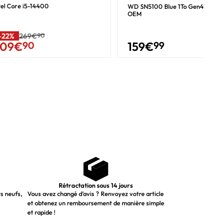
tel Core i5-14400
WD SN5100 Blue 1To Gen4 NVM
OEM
-22%
269€
90
159
€
99
209
€
90
1ac)
Rétractation sous 14 jours
ts neufs,
Vous avez changé d’avis ? Renvoyez votre article
et obtenez un remboursement de manière simple
et rapide !