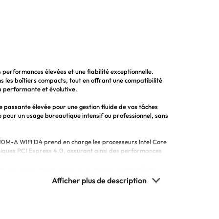
performances élevées et une fiabilité exceptionnelle.
les boîtiers compacts, tout en offrant une compatibilité
 performante et évolutive.
passante élevée pour une gestion fluide de vos tâches
le pour un usage bureautique intensif ou professionnel, sans
10M-A WIFI D4 prend en charge les processeurs Intel Core
hiques PCI Express 4.0, assurant ainsi des performances
me sans avoir besoin d’une carte réseau supplémentaire,
le pour les configurations de bureau
a mémoire DDR4 pour des performances accrues
 processeurs Intel Core de 12? génération
raphiques PCI Express 4.0