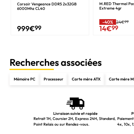
M.RED Thermal Pa
Corsair Vengeance DDR5 2x32GB
Sortie de casque
Extreme 4gr
6000Mhz CL40
Entrée jack microphone
-40%
24€
99
Réseau
999
€
99
14
€
99
Ethernet/LAN
Type d'interface Ethernet
Wifi
Recherches associées
Norme Wi-Fi
Standards wifi
Mémoire PC
Processeur
Carte mère ATX
Carte mère M
Bluetooth
Modèle du Bluetooth
Caractéristiques
Livraison suivie et rapide
P
Carte mère chipset
Retrait 1H, Coursier 2H, Express 24H, Standard,
Paiement 
Point Relais ou sur Rendez-vous.
4x, 10x, 1
Canaux de sortie audio