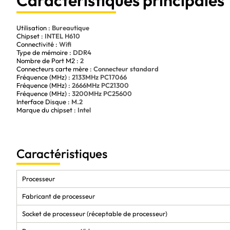
Fiabilité et stabilité 
Avantages de l’Asus PRIME H610M-A WIFI D4 :
Facilité d'installation
L’Asus PRIME H610M-A WIFI D4 est la carte mère idéale pour une confi
Utilisation :
Bureautique
bureautique ou multimédia, elle combine performance, compatibilité et f
Chipset :
INTEL H610
configuration PC et profitez d’une carte mère de dernière génération, fac
Connectivité :
Wifi
Type de mémoire :
DDR4
Nombre de Port M2 :
2
Connecteurs carte mère :
Connecteur standard
Fréquence (MHz) :
2133MHz PC17066
Fréquence (MHz) :
2666MHz PC21300
Fréquence (MHz) :
3200MHz PC25600
Interface Disque :
M.2
Marque du chipset :
Intel
Caractéristiques
Processeur
Fabricant de processeur
Socket de processeur (réceptable de processeur)