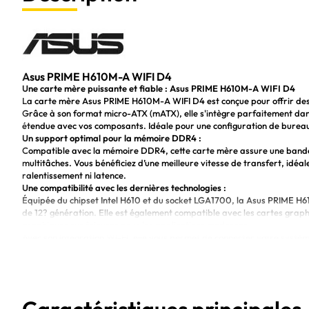
Asus PRIME H610M-A WIFI D4
Une carte mère puissante et fiable : Asus PRIME H610M-A WIFI D4
La carte mère Asus PRIME H610M-A WIFI D4 est conçue pour offrir des 
Grâce à son format micro-ATX (mATX), elle s'intègre parfaitement dans 
étendue avec vos composants. Idéale pour une configuration de bureau
Un support optimal pour la mémoire DDR4 :
Compatible avec la mémoire DDR4, cette carte mère assure une bande 
multitâches. Vous bénéficiez d’une meilleure vitesse de transfert, idéa
ralentissement ni latence.
Une compatibilité avec les dernières technologies :
Équipée du chipset Intel H610 et du socket LGA1700, la Asus PRIME H6
de 12? génération. Elle est également compatible avec les cartes grap
graphiques supérieures pour les applications modernes.
Avec son intégration Wi-Fi, elle vous permet de connecter votre systè
simplifiant ainsi votre installation.
Carte mère mATX idéa
Prise en charge de l
Compatibilité avec les
Support des cartes g
Caractéristiques principales