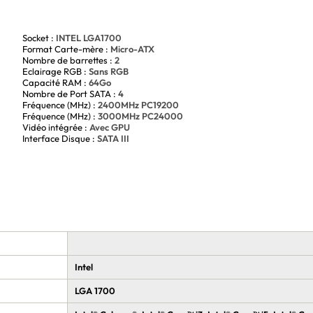
pour un usage quotidien ou professionnel
 et connectivité Wi-Fi intégrée
guration moderne et efficace. Que ce soit pour un usage
Socket :
INTEL LGA1700
iabilité. Faites le bon choix pour votre prochaine
Format Carte-mère :
Micro-ATX
ile à installer et à faire évoluer.
Nombre de barrettes :
2
Eclairage RGB :
Sans RGB
Capacité RAM :
64Go
Nombre de Port SATA :
4
Fréquence (MHz) :
2400MHz PC19200
Fréquence (MHz) :
3000MHz PC24000
Vidéo intégrée :
Avec GPU
Interface Disque :
SATA III
Intel
LGA 1700