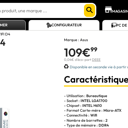
MAGASI
AMER
CONFIGURATEUR
PC DE
IFI D4
D4
Marque :
Asus
109€
99
0,04€ d'éco-part
DEEE
Disponible en seconde vie à partir
Caractéristique
- Utilisation :
Bureautique
- Socket :
INTEL LGA1700
- Chipset :
INTEL H610
- Format Carte-mère :
Micro-ATX
- Connectivité :
Wifi
- Nombre de barrettes :
2
- Type de mémoire :
DDR4