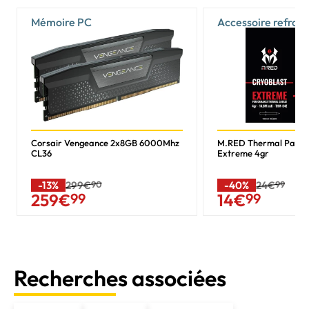
Mémoire PC
Accessoire refroi
Corsair Vengeance 2x8GB 6000Mhz
M.RED Thermal Past
CL36
Extreme 4gr
-13%
299€
90
-40%
24€
99
259
€
99
14
€
99
Recherches associées