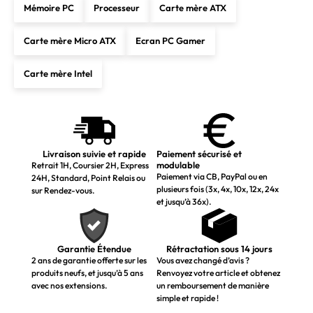
Mémoire PC
Processeur
Carte mère ATX
Carte mère Micro ATX
Ecran PC Gamer
Carte mère Intel
Livraison suivie et rapide
Paiement sécurisé et
modulable
Retrait 1H, Coursier 2H, Express
Paiement via CB, PayPal ou en
24H, Standard, Point Relais ou
plusieurs fois (3x, 4x, 10x, 12x, 24x
sur Rendez-vous.
et jusqu’à 36x).
Garantie Étendue
Rétractation sous 14 jours
2 ans de garantie offerte sur les
Vous avez changé d’avis ?
produits neufs, et jusqu’à 5 ans
Renvoyez votre article et obtenez
avec nos extensions.
un remboursement de manière
simple et rapide !