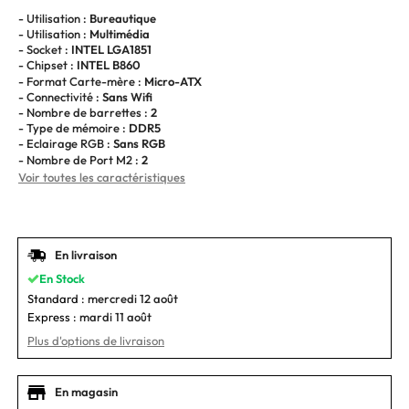
- Utilisation :
Bureautique
- Utilisation :
Multimédia
- Socket :
INTEL LGA1851
- Chipset :
INTEL B860
- Format Carte-mère :
Micro-ATX
- Connectivité :
Sans Wifi
- Nombre de barrettes :
2
- Type de mémoire :
DDR5
- Eclairage RGB :
Sans RGB
- Nombre de Port M2 :
2
Voir toutes les caractéristiques
En livraison
En Stock
Standard :
mercredi 12 août
Express :
mardi 11 août
Plus d'options de livraison
En magasin