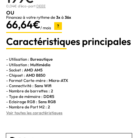
0,04€ d'éco-part
DEEE
ou
Financez à votre rythme de
3x
à
36x
66,64€
?
/ mois
Caractéristiques principales
- Utilisation :
Bureautique
- Utilisation :
Multimédia
- Socket :
AMD AM5
- Chipset :
AMD B850
- Format Carte-mère :
Micro-ATX
- Connectivité :
Sans Wifi
- Nombre de barrettes :
2
- Type de mémoire :
DDR5
- Eclairage RGB :
Sans RGB
- Nombre de Port M2 :
2
Voir toutes les caractéristiques