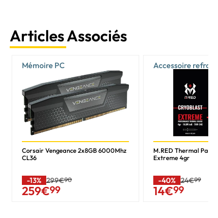
Articles Associés
Mémoire PC
Accessoire refroi
Corsair Vengeance 2x8GB 6000Mhz
M.RED Thermal Past
CL36
Extreme 4gr
-13%
299€
90
-40%
24€
99
259
€
99
14
€
99