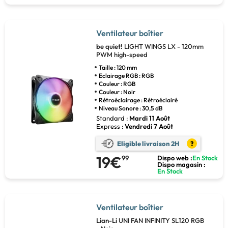
Ventilateur boîtier
be quiet!
LIGHT WINGS LX - 120mm
PWM high-speed
Taille : 120 mm
Eclairage RGB : RGB
Couleur : RGB
Couleur : Noir
Rétroéclairage : Rétroéclairé
Niveau Sonore : 30,5 dB
Standard :
Mardi 11 Août
Express :
Vendredi 7 Août
Eligible livraison 2H
?
19€
99
Dispo web :
En Stock
Dispo magasin :
En Stock
Ventilateur boîtier
Lian-Li
UNI FAN INFINITY SL120 RGB