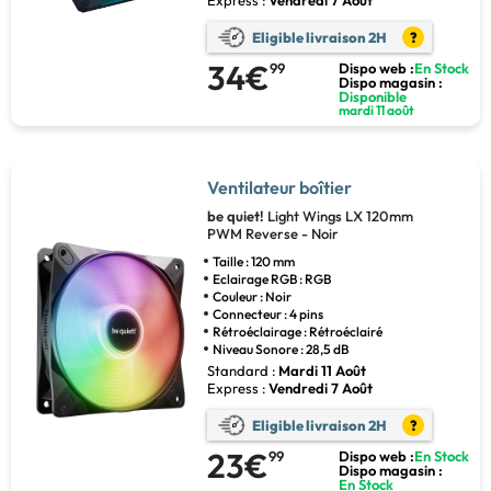
Express :
Vendredi 7 Août
Eligible livraison 2H
?
34€
99
Dispo web :
En Stock
Dispo magasin :
Disponible
mardi 11 août
Ventilateur boîtier
be quiet!
Light Wings LX 120mm
PWM Reverse - Noir
Taille : 120 mm
Eclairage RGB : RGB
Couleur : Noir
Connecteur : 4 pins
Rétroéclairage : Rétroéclairé
Niveau Sonore : 28,5 dB
Standard :
Mardi 11 Août
Express :
Vendredi 7 Août
Eligible livraison 2H
?
23€
99
Dispo web :
En Stock
Dispo magasin :
En Stock