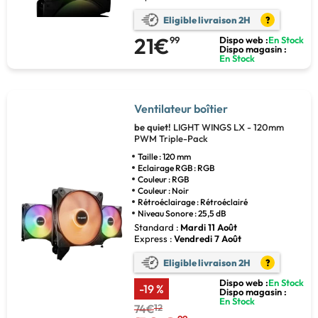
Eligible livraison 2H
?
21€
99
Dispo web :
En Stock
Dispo magasin :
En Stock
Ventilateur boîtier
be quiet!
LIGHT WINGS LX - 120mm
PWM Triple-Pack
Taille : 120 mm
Eclairage RGB : RGB
Couleur : RGB
Couleur : Noir
Rétroéclairage : Rétroéclairé
Niveau Sonore : 25,5 dB
Standard :
Mardi 11 Août
Express :
Vendredi 7 Août
Eligible livraison 2H
?
Dispo web :
En Stock
-19 %
Dispo magasin :
En Stock
74€
12