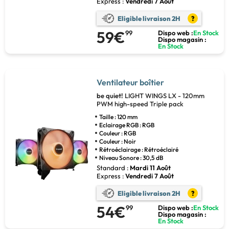
Express :
Vendredi 7 Août
Eligible livraison 2H
?
59€
99
Dispo web :
En Stock
Dispo magasin :
En Stock
Ventilateur boîtier
be quiet!
LIGHT WINGS LX - 120mm
PWM high-speed Triple pack
Taille : 120 mm
Eclairage RGB : RGB
Couleur : RGB
Couleur : Noir
Rétroéclairage : Rétroéclairé
Niveau Sonore : 30,5 dB
Standard :
Mardi 11 Août
Express :
Vendredi 7 Août
Eligible livraison 2H
?
54€
99
Dispo web :
En Stock
Dispo magasin :
En Stock