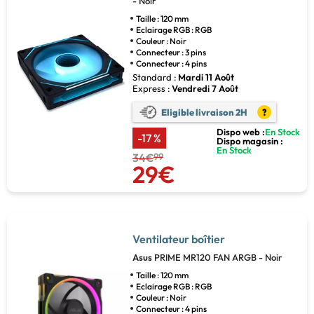
- Noir
Taille : 120 mm
Eclairage RGB : RGB
Couleur : Noir
Connecteur : 3 pins
Connecteur : 4 pins
Standard :
Mardi 11 Août
Express :
Vendredi 7 Août
Eligible livraison 2H
?
Dispo web :
En Stock
-17 %
Dispo magasin :
En Stock
34€
99
29€
Ventilateur boîtier
Asus
PRIME MR120 FAN ARGB - Noir
Taille : 120 mm
Eclairage RGB : RGB
Couleur : Noir
Connecteur : 4 pins