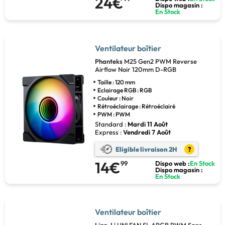
24€
Dispo magasin :
En Stock
Ventilateur boîtier
Phanteks
M25 Gen2 PWM Reverse
Airflow Noir 120mm D-RGB
Taille : 120 mm
Eclairage RGB : RGB
Couleur : Noir
Rétroéclairage : Rétroéclairé
PWM : PWM
Standard :
Mardi 11 Août
Express :
Vendredi 7 Août
Eligible livraison 2H
?
14€
99
Dispo web :
En Stock
Dispo magasin :
En Stock
Ventilateur boîtier