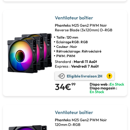
Ventilateur boîtier
Phanteks
M25 Gen2 PWM Noir
Reverse Blade (3x120mm) D-RGB
Taille : 120 mm
Eclairage RGB : RGB
Couleur : Noir
Rétroéclairage : Rétroéclairé
PWM : PWM
Standard :
Mardi 11 Août
Express :
Vendredi 7 Août
Eligible livraison 2H
?
34€
99
Dispo web :
En Stock
Dispo magasin :
En Stock
Ventilateur boîtier
Phanteks
M25 Gen2 PWM Noir
120mm D-RGB