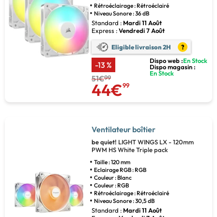
Rétroéclairage : Rétroéclairé
Niveau Sonore : 36 dB
Standard :
Mardi 11 Août
Express :
Vendredi 7 Août
Eligible livraison 2H
?
Dispo web :
En Stock
-13 %
Dispo magasin :
En Stock
51€
99
44€
99
Ventilateur boîtier
be quiet!
LIGHT WINGS LX - 120mm
PWM HS White Triple pack
Taille : 120 mm
Eclairage RGB : RGB
Couleur : Blanc
Couleur : RGB
Rétroéclairage : Rétroéclairé
Niveau Sonore : 30,5 dB
Standard :
Mardi 11 Août