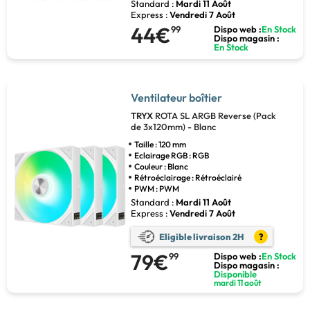
Standard :
Mardi 11 Août
Express :
Vendredi 7 Août
44€
99
Dispo web :
En Stock
Dispo magasin :
En Stock
Ventilateur boîtier
TRYX
ROTA SL ARGB Reverse (Pack
de 3x120mm) - Blanc
Taille : 120 mm
Eclairage RGB : RGB
Couleur : Blanc
Rétroéclairage : Rétroéclairé
PWM : PWM
Standard :
Mardi 11 Août
Express :
Vendredi 7 Août
Eligible livraison 2H
?
79€
99
Dispo web :
En Stock
Dispo magasin :
Disponible
mardi 11 août