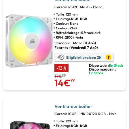
Corsair
RS120 ARGB - Blanc
Taille : 120 mm
Eclairage RGB : RGB
Couleur : Blanc
Couleur : RGB
Rétroéclairage : Rétroéclairé
RPM : 2100 tr/min
Standard :
Mardi 11 Août
Express :
Vendredi 7 Août
Eligible livraison 2H
?
Dispo web :
En Stock
-13 %
Dispo magasin :
En Stock
17€
39
14€
99
Ventilateur boîtier
Corsair
iCUE LINK RX120 RGB - Noir
Taille : 120 mm
Eclairage RGB : RGB