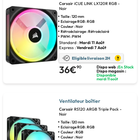
Corsair
iCUE LINK LX120R RGB -
Noir
Taille : 120 mm
Eclairage RGB : RGB
Couleur : Noir
Rétroéclairage : Rétroéclairé
PWM : PWM
Standard :
Mardi 11 Août
Express :
Vendredi 7 Août
Eligible livraison 2H
?
36€
90
Dispo web :
En Stock
Dispo magasin :
Disponible
mardi 11 août
Ventilateur boîtier
Corsair
RS120 ARGB Triple Pack -
Noir
Taille : 120 mm
Eclairage RGB : RGB
Couleur : RGB
Couleur : Noir