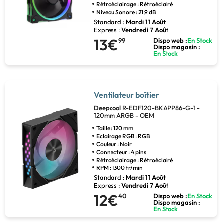
Rétroéclairage : Rétroéclairé
Niveau Sonore : 21,9 dB
Standard :
Mardi 11 Août
Express :
Vendredi 7 Août
13€
99
Dispo web :
En Stock
Dispo magasin :
En Stock
Ventilateur boîtier
Deepcool
R-EDF120-BKAPP86-G-1 -
120mm ARGB - OEM
Taille : 120 mm
Eclairage RGB : RGB
Couleur : Noir
Connecteur : 4 pins
Rétroéclairage : Rétroéclairé
RPM : 1300 tr/min
Standard :
Mardi 11 Août
Express :
Vendredi 7 Août
12€
40
Dispo web :
En Stock
Dispo magasin :
En Stock