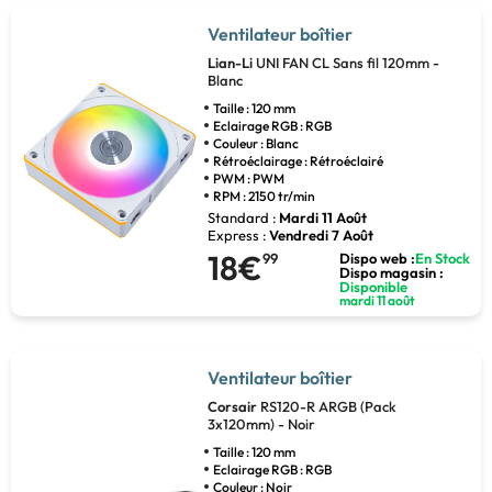
Ventilateur boîtier
Lian-Li
UNI FAN CL Sans fil 120mm -
Blanc
Taille : 120 mm
Eclairage RGB : RGB
Couleur : Blanc
Rétroéclairage : Rétroéclairé
PWM : PWM
RPM : 2150 tr/min
Standard :
Mardi 11 Août
Express :
Vendredi 7 Août
18€
99
Dispo web :
En Stock
Dispo magasin :
Disponible
mardi 11 août
Ventilateur boîtier
Corsair
RS120-R ARGB (Pack
3x120mm) - Noir
Taille : 120 mm
Eclairage RGB : RGB
Couleur : Noir