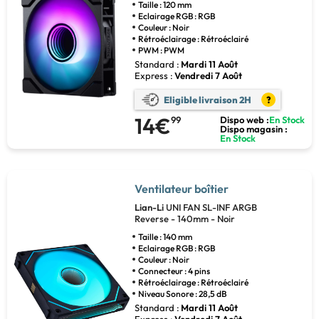
Taille : 120 mm
Eclairage RGB : RGB
Couleur : Noir
Rétroéclairage : Rétroéclairé
PWM : PWM
Standard :
Mardi 11 Août
Express :
Vendredi 7 Août
Eligible livraison 2H
?
14€
99
Dispo web :
En Stock
Dispo magasin :
En Stock
Ventilateur boîtier
Lian-Li
UNI FAN SL-INF ARGB
Reverse - 140mm - Noir
Taille : 140 mm
Eclairage RGB : RGB
Couleur : Noir
Connecteur : 4 pins
Rétroéclairage : Rétroéclairé
Niveau Sonore : 28,5 dB
Standard :
Mardi 11 Août