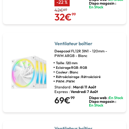
-22 %
Dispo magasin :
En Stock
42€
69
32€
99
Ventilateur boîtier
Deepcool
FL12R 3IN1 - 120mm -
PWM ARGB - Blanc
Taille : 120 mm
Eclairage RGB : RGB
Couleur : Blanc
Rétroéclairage : Rétroéclairé
PWM : PWM
Standard :
Mardi 11 Août
Express :
Vendredi 7 Août
69€
99
Dispo web :
En Stock
Dispo magasin :
En Stock
Ventilateur boîtier