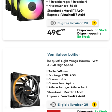
Rétroéclairage : Rétroéclairé
Niveau Sonore : 36 dB
Standard :
Mardi 11 Août
Express :
Vendredi 7 Août
Eligible livraison 2H
?
49€
99
Dispo web :
En Stock
Dispo magasin :
En Stock
Ventilateur boîtier
be quiet!
Light Wings 140mm PWM
ARGB High Speed
Taille : 140 mm
Eclairage RGB : RGB
Couleur : Noir
Connecteur : 4 pins
Rétroéclairage : Rétroéclairé
Standard :
Mardi 11 Août
Express :
Vendredi 7 Août
Eligible livraison 2H
?
Dispo web :
En Stock