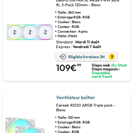
Lian-Li
UNI FAN SL ARGB PWM Sans
fil, 3-Pack 120mm - Blanc
Taille : 360 mm
Eclairage RGB : RGB
Couleur : Blanc
Couleur : RGB
Connecteur : 4 pins
PWM : PWM
Standard :
Mardi 11 Août
Express :
Vendredi 7 Août
Eligible livraison 2H
?
109€
99
Dispo web :
En Stock
Dispo magasin :
Disponible
mardi 11 août
Ventilateur boîtier
Corsair
RS120 ARGB Triple pack -
Blanc
Taille : 120 mm
Eclairage RGB : RGB
Couleur : Blanc
Couleur : RGB