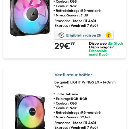
Couleur : RGB
Couleur : Noir
Rétroéclairage : Rétroéclairé
Niveau Sonore : 31 dB
Standard :
Mardi 11 Août
Express :
Vendredi 7 Août
Eligible livraison 2H
?
29€
99
Dispo web :
En Stock
Dispo magasin :
Disponible
mardi 11 août
Ventilateur boîtier
be quiet!
LIGHT WINGS LX - 140mm
PWM
Taille : 140 mm
Eclairage RGB : RGB
Couleur : RGB
Couleur : Noir
Rétroéclairage : Rétroéclairé
Niveau Sonore : 22,4 dB
Standard :
Mardi 11 Août
Express :
Vendredi 7 Août