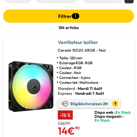
Filtrer
1
184 articles
Ventilateur boîtier
Corsair
RS120 ARGB - Noir
Taille : 120 mm
Eclairage RGB : RGB
Couleur : RGB
Couleur : Noir
Connecteur : 4 pins
Couleur led : Multicolore
Standard :
Mardi 11 Août
Express :
Vendredi 7 Août
Eligible livraison 2H
?
Dispo web :
En Stock
-16 %
Dispo magasin :
En Stock
17€
90
14€
90