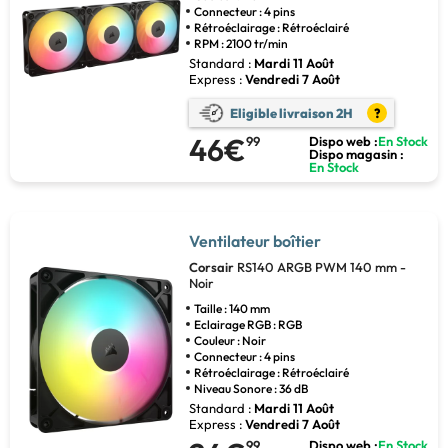
Connecteur : 4 pins
Rétroéclairage : Rétroéclairé
RPM : 2100 tr/min
Standard :
Mardi 11 Août
Express :
Vendredi 7 Août
Eligible livraison 2H
?
46€
99
Dispo web :
En Stock
Dispo magasin :
En Stock
Ventilateur boîtier
Corsair
RS140 ARGB PWM 140 mm -
Noir
Taille : 140 mm
Eclairage RGB : RGB
Couleur : Noir
Connecteur : 4 pins
Rétroéclairage : Rétroéclairé
Niveau Sonore : 36 dB
Standard :
Mardi 11 Août
Express :
Vendredi 7 Août
99
Dispo web :
En Stock