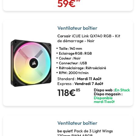
59€
99
Ventilateur boîtier
Corsair
iCUE Link QX140 RGB - Kit
de démarrage - Noir
Taille : 140 mm
Eclairage RGB : RGB
Couleur : Noir
Connecteur : USB
Rétroéclairage : Rétroéclairé
RPM : 2000 tr/min
Standard :
Mardi 11 Août
Express :
Vendredi 7 Août
118€
85
Dispo web :
En Stock
Dispo magasin :
Disponible
mardi 11 août
Ventilateur boîtier
be quiet!
Pack de 3 Light Wings
120mm PWM ARGB