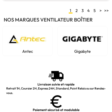
1
2
3
4
5
>
>>
NOS MARQUES VENTILATEUR BOÎTIER
Antec
Gigabyte
Livraison suivie et rapide
Retrait 1H, Coursier 2H, Express 24H, Standard, Point Relais ou sur Rendez-
vous.
Paiement sécurisé et modulable