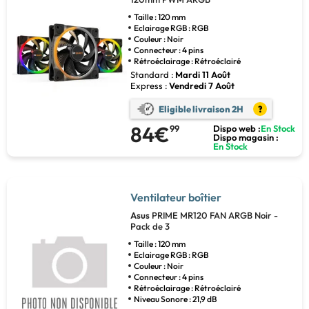
Taille : 120 mm
Eclairage RGB : RGB
Couleur : Noir
Connecteur : 4 pins
Rétroéclairage : Rétroéclairé
Standard :
Mardi 11 Août
Express :
Vendredi 7 Août
Eligible livraison 2H
?
84€
99
Dispo web :
En Stock
Dispo magasin :
En Stock
Ventilateur boîtier
Asus
PRIME MR120 FAN ARGB Noir -
Pack de 3
Taille : 120 mm
Eclairage RGB : RGB
Couleur : Noir
Connecteur : 4 pins
Rétroéclairage : Rétroéclairé
Niveau Sonore : 21,9 dB