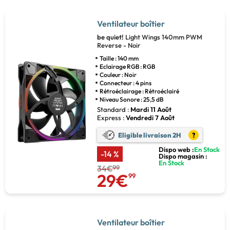
Ventilateur boîtier
be quiet!
Light Wings 140mm PWM
Reverse - Noir
Taille : 140 mm
Eclairage RGB : RGB
Couleur : Noir
Connecteur : 4 pins
Rétroéclairage : Rétroéclairé
Niveau Sonore : 25,5 dB
Standard :
Mardi 11 Août
Express :
Vendredi 7 Août
Eligible livraison 2H
?
Dispo web :
En Stock
-14 %
Dispo magasin :
En Stock
34€
99
29€
99
Ventilateur boîtier