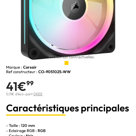
Photos non contractuelles.
Marque :
Corsair
Ref constructeur :
CO-9051025-WW
41€
99
0,11€ d'éco-part
DEEE
Caractéristiques principales
- Taille :
120 mm
- Eclairage RGB :
RGB
- Couleur :
Noir