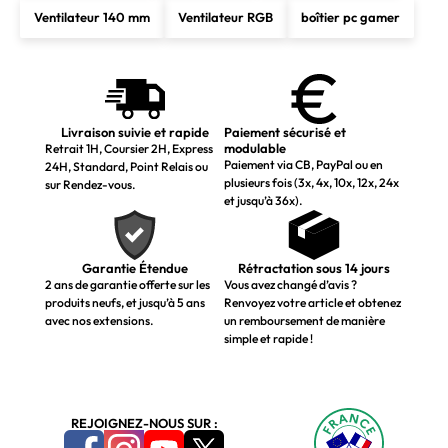
Ventilateur 140 mm
Ventilateur RGB
boîtier pc gamer
Livraison suivie et rapide
Paiement sécurisé et
modulable
Retrait 1H, Coursier 2H, Express
Paiement via CB, PayPal ou en
24H, Standard, Point Relais ou
plusieurs fois (3x, 4x, 10x, 12x, 24x
sur Rendez-vous.
et jusqu’à 36x).
Garantie Étendue
Rétractation sous 14 jours
2 ans de garantie offerte sur les
Vous avez changé d’avis ?
produits neufs, et jusqu’à 5 ans
Renvoyez votre article et obtenez
avec nos extensions.
un remboursement de manière
simple et rapide !
REJOIGNEZ-NOUS SUR :