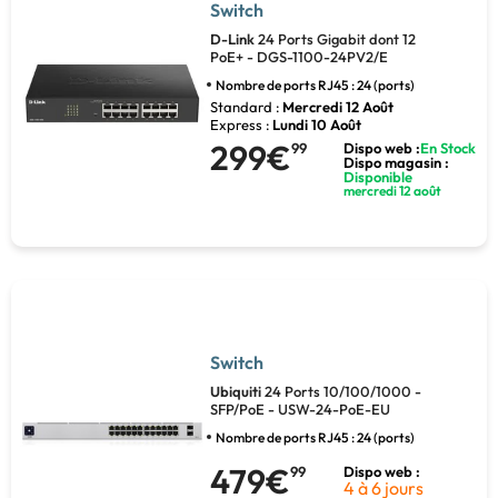
Switch
D-Link
24 Ports Gigabit dont 12
PoE+ - DGS-1100-24PV2/E
Nombre de ports RJ45 : 24 (ports)
Standard :
Mercredi 12 Août
Express :
Lundi 10 Août
299€
99
Dispo web :
En Stock
Dispo magasin :
Disponible
mercredi 12 août
Switch
Ubiquiti
24 Ports 10/100/1000 -
SFP/PoE - USW-24-PoE-EU
Nombre de ports RJ45 : 24 (ports)
479€
99
Dispo web :
4 à 6 jours