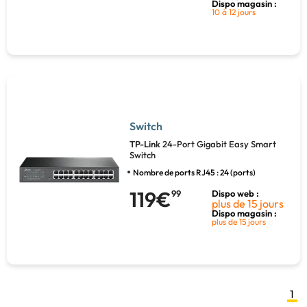
Dispo magasin :
10 à 12 jours
Switch
TP-Link
24-Port Gigabit Easy Smart
Switch
Nombre de ports RJ45 : 24 (ports)
119€
99
Dispo web :
plus de 15 jours
Dispo magasin :
plus de 15 jours
1