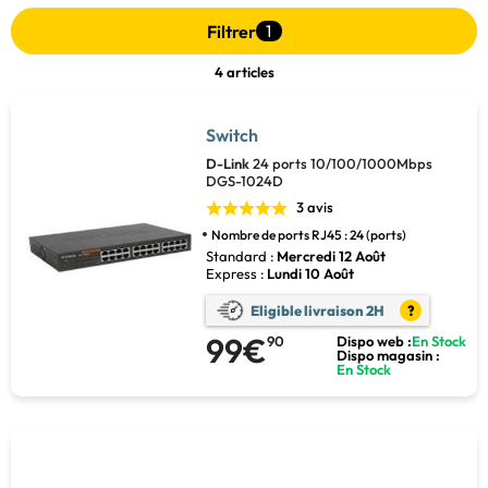
Filtrer
1
4 articles
Switch
D-Link
24 ports 10/100/1000Mbps
DGS-1024D
3 avis
Nombre de ports RJ45 : 24 (ports)
Standard :
Mercredi 12 Août
Express :
Lundi 10 Août
Eligible livraison 2H
?
99€
90
Dispo web :
En Stock
Dispo magasin :
En Stock