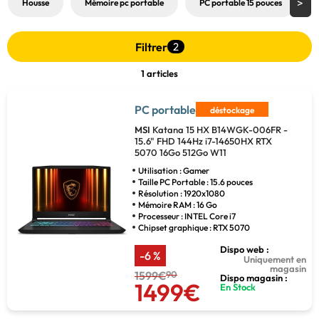
Housse
Mémoire pc portable
PC portable 15 pouces
Filtrer
2
1 articles
PC portable
déstockage
MSI
Katana 15 HX B14WGK-006FR -
15.6" FHD 144Hz i7-14650HX RTX
5070 16Go 512Go W11
Utilisation : Gamer
Taille PC Portable : 15.6 pouces
Résolution : 1920x1080
Mémoire RAM : 16 Go
Processeur : INTEL Core i7
Chipset graphique : RTX 5070
Dispo web :
-6 %
Uniquement en
magasin
1599€
90
Dispo magasin :
1499€
En Stock