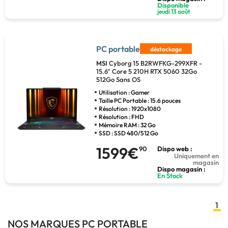
Disponible
jeudi 13 août
PC portable
déstockage
MSI
Cyborg 15 B2RWFKG-299XFR -
15.6" Core 5 210H RTX 5060 32Go
512Go Sans OS
Utilisation : Gamer
Taille PC Portable : 15.6 pouces
Résolution : 1920x1080
Résolution : FHD
Mémoire RAM : 32 Go
SSD : SSD 480/512 Go
1599€
90
Dispo web :
Uniquement en
magasin
Dispo magasin :
En Stock
1
NOS MARQUES PC PORTABLE