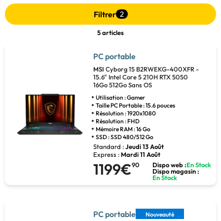
Filtrer
2
5 articles
PC portable
MSI
Cyborg 15 B2RWEKG-400XFR -
15.6" Intel Core 5 210H RTX 5050
16Go 512Go Sans OS
Utilisation : Gamer
Taille PC Portable : 15.6 pouces
Résolution : 1920x1080
Résolution : FHD
Mémoire RAM : 16 Go
SSD : SSD 480/512 Go
Standard :
Jeudi 13 Août
Express :
Mardi 11 Août
1199€
90
Dispo web :
En Stock
Dispo magasin :
En Stock
PC portable
Nouveauté