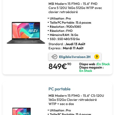
MSI
Modern 15 F1MG - 15.6" FHD
Core 5 120U 16Go 512Go W11P avec
clavier retroéclairé
Utilisation : Pro
Taille PC Portable : 15.6 pouces
Résolution : 1920x1080
Résolution : FHD
Mémoire RAM : 16 Go
SSD : SSD 480/512 Go
Standard :
Jeudi 13 Août
Express :
Mardi 11 Août
Eligible livraison 2H
?
849€
90
Dispo web :
En Stock
Dispo magasin :
En Stock
PC portable
MSI
Modern 15 F1MG - 15.6" C5-120U
16Go 512Go Clavier rétroéclairé
W11P + sac a dos
Utilisation : Pro
Taille PC Portable : 15.6 pouces