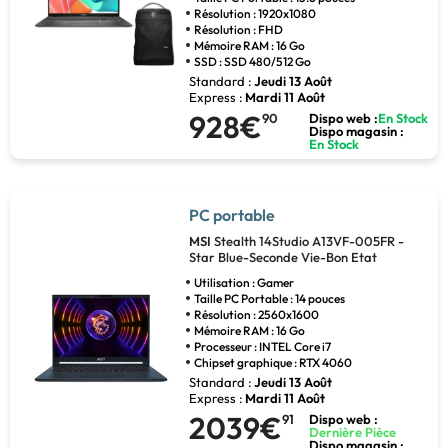
Résolution : 1920x1080
Résolution : FHD
Mémoire RAM : 16 Go
SSD : SSD 480/512 Go
Standard :
Jeudi 13 Août
Express :
Mardi 11 Août
928€
90
Dispo web :
En Stock
Dispo magasin :
En Stock
PC portable
MSI
Stealth 14Studio A13VF-005FR -
Star Blue-Seconde Vie-Bon Etat
Utilisation : Gamer
Taille PC Portable : 14 pouces
Résolution : 2560x1600
Mémoire RAM : 16 Go
Processeur : INTEL Core i7
Chipset graphique : RTX 4060
Standard :
Jeudi 13 Août
Express :
Mardi 11 Août
2039€
91
Dispo web :
Dernière Pièce
Dispo magasin :