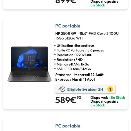
899€
Dispo magasin :
En Stock
PC portable
HP
250R G9 - 15.6" FHD Core 3 100U
16Go 512Go W11
Utilisation : Bureautique
Taille PC Portable : 15.6 pouces
Résolution : 1920x1080
Résolution : FHD
Mémoire RAM : 16 Go
SSD : SSD 480/512 Go
Standard :
Mercredi 12 Août
Express :
Mardi 11 Août
Eligible livraison 2H
?
589€
90
Dispo web :
En Stock
Dispo magasin :
En Stock
PC portable