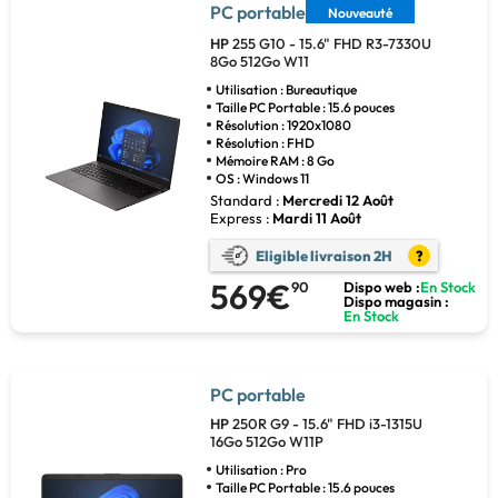
PC portable
Nouveauté
HP
255 G10 - 15.6" FHD R3-7330U
8Go 512Go W11
Utilisation : Bureautique
Taille PC Portable : 15.6 pouces
Résolution : 1920x1080
Résolution : FHD
Mémoire RAM : 8 Go
OS : Windows 11
Standard :
Mercredi 12 Août
Express :
Mardi 11 Août
Eligible livraison 2H
?
569€
90
Dispo web :
En Stock
Dispo magasin :
En Stock
PC portable
HP
250R G9 - 15.6" FHD i3-1315U
16Go 512Go W11P
Utilisation : Pro
Taille PC Portable : 15.6 pouces