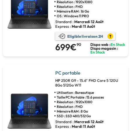
Résolution : 1920x1080
Résolution : FHD
Mémoire RAM : 16 Go
OS : Windows 11 PRO
Standard :
Mercredi 12 Août
Express :
Mardi 11 Août
Eligible livraison 2H
?
699€
90
Dispo web :
En Stock
Dispo magasin :
En Stock
PC portable
HP
250R G9 - 15.6" FHD Core 5 120U
8Go 512Go W11
Utilisation : Bureautique
Taille PC Portable : 15.6 pouces
Résolution : 1920x1080
Résolution : FHD
Mémoire RAM : 8 Go
SSD : SSD 480/512 Go
Standard :
Mercredi 12 Août
Express :
Mardi 11 Août