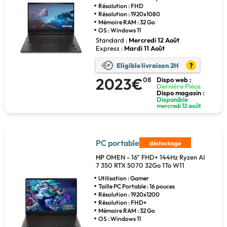
Résolution : FHD
Résolution : 1920x1080
Mémoire RAM : 32 Go
OS : Windows 11
Standard :
Mercredi 12 Août
Express :
Mardi 11 Août
Eligible livraison 2H
?
2023€
08
Dispo web :
Dernière Pièce
Dispo magasin :
Disponible
mercredi 12 août
PC portable
déstockage
HP
OMEN - 16" FHD+ 144Hz Ryzen AI
7 350 RTX 5070 32Go 1To W11
Utilisation : Gamer
Taille PC Portable : 16 pouces
Résolution : 1920x1200
Résolution : FHD+
Mémoire RAM : 32 Go
OS : Windows 11