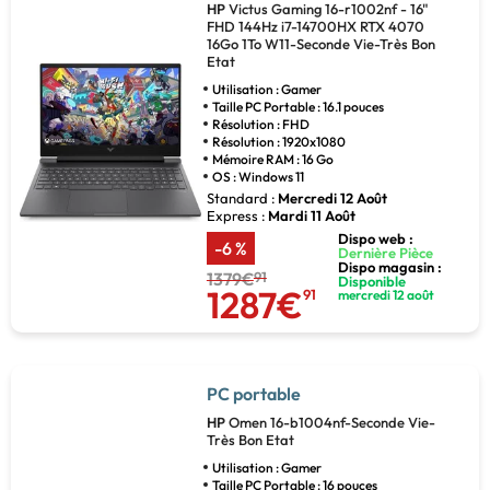
HP
Victus Gaming 16-r1002nf - 16"
FHD 144Hz i7-14700HX RTX 4070
16Go 1To W11-Seconde Vie-Très Bon
Etat
Utilisation : Gamer
Taille PC Portable : 16.1 pouces
Résolution : FHD
Résolution : 1920x1080
Mémoire RAM : 16 Go
OS : Windows 11
Standard :
Mercredi 12 Août
Express :
Mardi 11 Août
Dispo web :
-6 %
Dernière Pièce
Dispo magasin :
1379€
91
Disponible
1287€
91
mercredi 12 août
PC portable
HP
Omen 16-b1004nf-Seconde Vie-
Très Bon Etat
Utilisation : Gamer
Taille PC Portable : 16 pouces