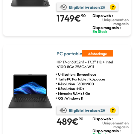
Eligible livraison 2H
?
1749€
90
Dispo web :
Uniquement en
magasin
Dispo magasin :
En Stock
PC portable
déstockage
HP
17-cn3052nf - 17.3" HD+ Intel
N100 8Go 256Go W11
Utilisation : Bureautique
Taille PC Portable : 17.3 pouces
Résolution : 1600x900
Résolution : HD+
Mémoire RAM : 8 Go
OS : Windows 11
Eligible livraison 2H
?
489€
90
Dispo web :
Uniquement en
magasin
Dispo magasin :