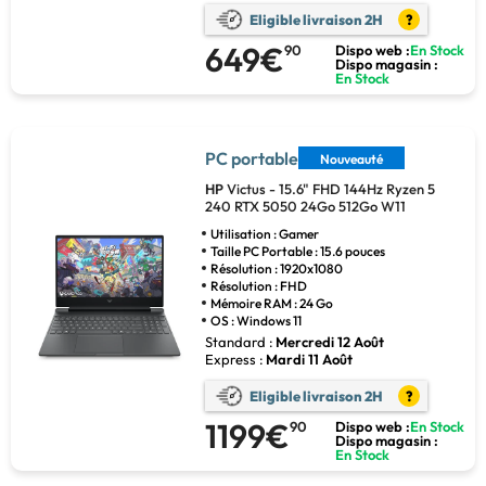
Eligible livraison 2H
?
649€
90
Dispo web :
En Stock
Dispo magasin :
En Stock
PC portable
Nouveauté
HP
Victus - 15.6" FHD 144Hz Ryzen 5
240 RTX 5050 24Go 512Go W11
Utilisation : Gamer
Taille PC Portable : 15.6 pouces
Résolution : 1920x1080
Résolution : FHD
Mémoire RAM : 24 Go
OS : Windows 11
Standard :
Mercredi 12 Août
Express :
Mardi 11 Août
Eligible livraison 2H
?
1199€
90
Dispo web :
En Stock
Dispo magasin :
En Stock