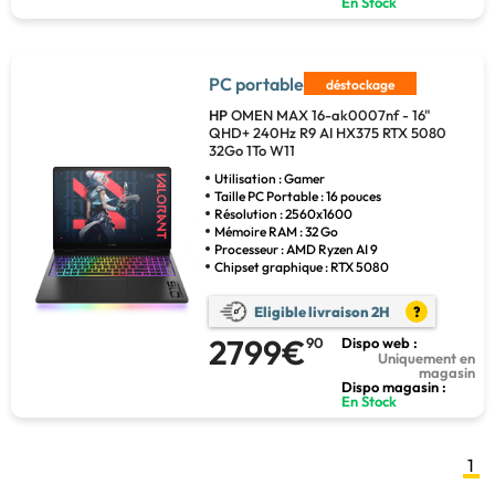
En Stock
PC portable
déstockage
HP
OMEN MAX 16-ak0007nf - 16"
QHD+ 240Hz R9 AI HX375 RTX 5080
32Go 1To W11
Utilisation : Gamer
Taille PC Portable : 16 pouces
Résolution : 2560x1600
Mémoire RAM : 32 Go
Processeur : AMD Ryzen AI 9
Chipset graphique : RTX 5080
Eligible livraison 2H
?
2799€
90
Dispo web :
Uniquement en
magasin
Dispo magasin :
En Stock
1