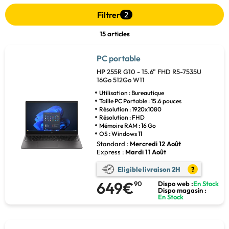
Filtrer
2
15 articles
PC portable
HP
255R G10 - 15.6" FHD R5-7535U
16Go 512Go W11
Utilisation : Bureautique
Taille PC Portable : 15.6 pouces
Résolution : 1920x1080
Résolution : FHD
Mémoire RAM : 16 Go
OS : Windows 11
Standard :
Mercredi 12 Août
Express :
Mardi 11 Août
Eligible livraison 2H
?
649€
90
Dispo web :
En Stock
Dispo magasin :
En Stock