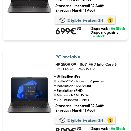
Standard :
Mercredi 12 Août
Express :
Mardi 11 Août
Eligible livraison 2H
?
699€
90
Dispo web :
En Stock
Dispo magasin :
En Stock
PC portable
HP
250R G9 - 15.6" FHD Intel Core 5
120U 16Go 512Go W11P
Utilisation : Pro
Taille PC Portable : 15.6 pouces
Résolution : 1920x1080
Résolution : FHD
Mémoire RAM : 16 Go
OS : Windows 11 PRO
Standard :
Mercredi 12 Août
Express :
Mardi 11 Août
Eligible livraison 2H
?
90
Dispo web :
En Stock