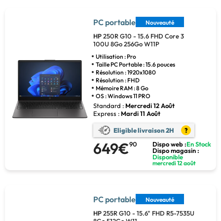
PC portable
Nouveauté
HP
250R G10 - 15.6 FHD Core 3
100U 8Go 256Go W11P
Utilisation : Pro
Taille PC Portable : 15.6 pouces
Résolution : 1920x1080
Résolution : FHD
Mémoire RAM : 8 Go
OS : Windows 11 PRO
Standard :
Mercredi 12 Août
Express :
Mardi 11 Août
Eligible livraison 2H
?
649€
90
Dispo web :
En Stock
Dispo magasin :
Disponible
mercredi 12 août
PC portable
Nouveauté
HP
255R G10 - 15.6" FHD R5-7535U