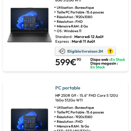
8Go 512Go W11
Utilisation : Bureautique
Taille PC Portable : 15.6 pouces
Résolution : 1920x1080
Résolution : FHD
Mémoire RAM : 8 Go
OS : Windows 11
Standard :
Mercredi 12 Août
Express :
Mardi 11 Août
Eligible livraison 2H
?
599€
90
Dispo web :
En Stock
Dispo magasin :
En Stock
PC portable
HP
250R G9 - 15.6" FHD Core 5 120U
16Go 512Go W11
Utilisation : Bureautique
Taille PC Portable : 15.6 pouces
Résolution : 1920x1080
Résolution : FHD
Mémoire RAM : 16 Go
SSD : SSD 480/512 Go