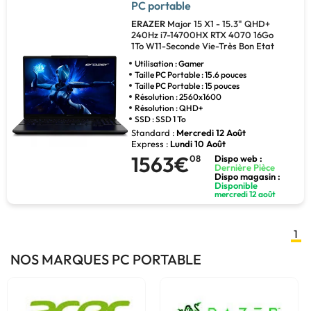
PC portable
ERAZER
Major 15 X1 - 15.3" QHD+
240Hz i7-14700HX RTX 4070 16Go
1To W11-Seconde Vie-Très Bon Etat
Utilisation : Gamer
Taille PC Portable : 15.6 pouces
Taille PC Portable : 15 pouces
Résolution : 2560x1600
Résolution : QHD+
SSD : SSD 1 To
Standard :
Mercredi 12 Août
Express :
Lundi 10 Août
1563€
08
Dispo web :
Dernière Pièce
Dispo magasin :
Disponible
mercredi 12 août
1
NOS MARQUES PC PORTABLE