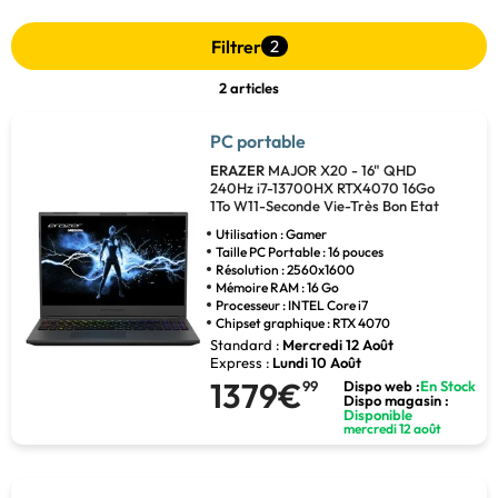
Filtrer
2
2 articles
PC portable
ERAZER
MAJOR X20 - 16" QHD
240Hz i7-13700HX RTX4070 16Go
1To W11-Seconde Vie-Très Bon Etat
Utilisation : Gamer
Taille PC Portable : 16 pouces
Résolution : 2560x1600
Mémoire RAM : 16 Go
Processeur : INTEL Core i7
Chipset graphique : RTX 4070
Standard :
Mercredi 12 Août
Express :
Lundi 10 Août
1379€
99
Dispo web :
En Stock
Dispo magasin :
Disponible
mercredi 12 août