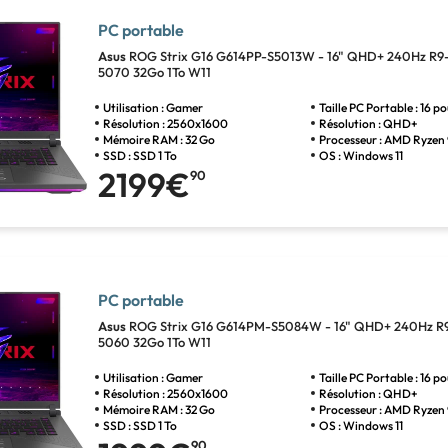
PC portable
Asus
ROG Strix G16 G614PP-S5013W - 16" QHD+ 240Hz R
5070 32Go 1To W11
Utilisation : Gamer
Taille PC Portable : 16 p
Résolution : 2560x1600
Résolution : QHD+
Mémoire RAM : 32 Go
Processeur : AMD Ryzen
SSD : SSD 1 To
OS : Windows 11
2199€
90
PC portable
Asus
ROG Strix G16 G614PM-S5084W - 16" QHD+ 240Hz R
5060 32Go 1To W11
Utilisation : Gamer
Taille PC Portable : 16 p
Résolution : 2560x1600
Résolution : QHD+
Mémoire RAM : 32 Go
Processeur : AMD Ryzen
SSD : SSD 1 To
OS : Windows 11
90