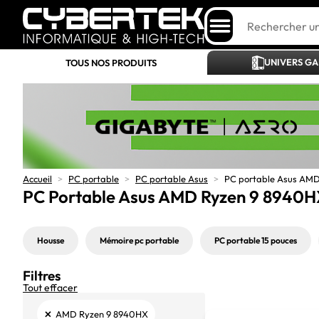
UNIVERS G
TOUS NOS PRODUITS
Accueil
>
PC portable
>
PC portable Asus
>
PC portable Asus AM
PC Portable Asus AMD Ryzen 9 8940
Housse
Mémoire pc portable
PC portable 15 pouces
Filtres
Tout effacer
×
AMD Ryzen 9 8940HX