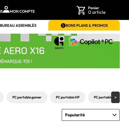
Panier
NS
MON COMPTE
0 article
 BUREAU ASSEMBLÉS
BONS PLANS & PROMOS
PC portable gamer
PC portable HP
PC portable MSI