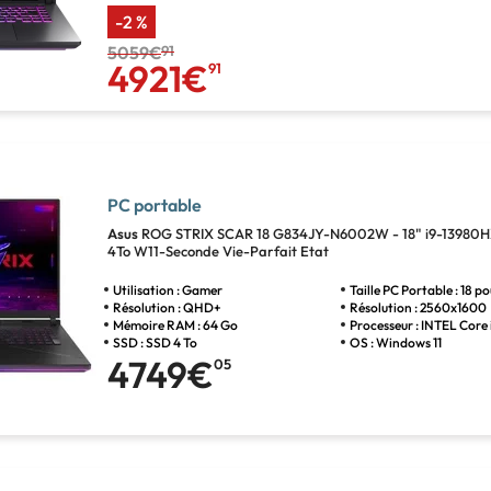
-2 %
5059€
91
4921€
91
PC portable
Asus
ROG STRIX SCAR 18 G834JY-N6002W - 18" i9-13980
4To W11-Seconde Vie-Parfait Etat
Utilisation : Gamer
Taille PC Portable : 18 p
Résolution : QHD+
Résolution : 2560x1600
Mémoire RAM : 64 Go
Processeur : INTEL Core 
SSD : SSD 4 To
OS : Windows 11
4749€
05