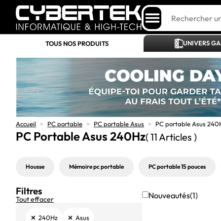
UNIVERS G
TOUS NOS PRODUITS
Accueil
>
PC portable
>
PC portable Asus
>
PC portable Asus 240
PC Portable Asus 240Hz
( 11 Articles )
Housse
Mémoire pc portable
PC portable 15 pouces
Filtres
Nouveautés
(1)
Tout effacer
×
×
240Hz
Asus