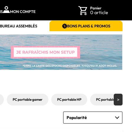
Panier
NS
MON COMPTE
0 article
 BUREAU ASSEMBLÉS
BONS PLANS & PROMOS
PC portable gamer
PC portable HP
PC portable MSI