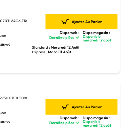
5070Ti 64Go 2To
Ajouter Au Panier
Dispo web :
Dispo magasin :
ouces
Disponible
Dernière pièce
mercredi 12 août
Ultra 9
Standard :
Mercredi 12 Août
Express :
Mardi 11 Août
 275HX RTX 5090
Ajouter Au Panier
ouces
Dispo web :
Dispo magasin :
Disponible
Ultra 9
Dernière pièce
mercredi 12 août