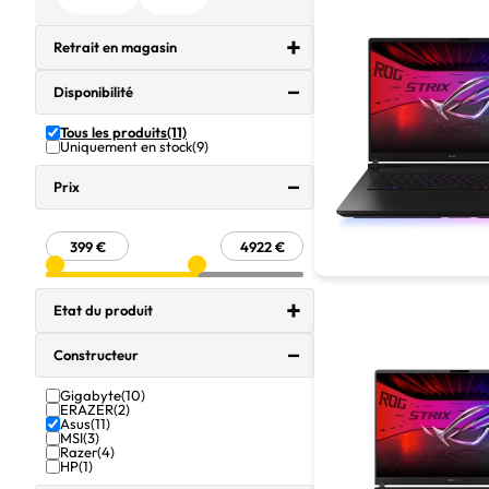
Retrait en magasin
Disponibilité
Tous les produits
(11)
Uniquement en stock
(9)
Prix
Etat du produit
Constructeur
Gigabyte
(10)
ERAZER
(2)
Asus
(11)
MSI
(3)
Razer
(4)
HP
(1)