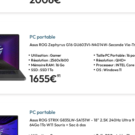
PC portable
Asus
ROG Zephyrus G16 GU603VI-N4014W-Seconde Vie-Tr
Utilisation : Gamer
Taille PC Portable : 16 p
Résolution : 2560x1600
Résolution : QHD+
Mémoire RAM : 16 Go
Processeur : INTEL Core 
SSD : SSD 1 To
OS : Windows 11
1655€
91
PC portable
Asus
ROG STRIX G835LW-SA151W - 18" 2.5K 240Hz Ultra 
64Go 1To W11 Souris + Sac à dos