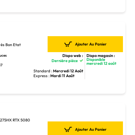
Ajouter Au Panier
ès Bon Etat
Dispo web :
Dispo magasin :
ouces
Disponible
Dernière pièce
mercredi 12 août
i7
Standard :
Mercredi 12 Août
Express :
Mardi 11 Août
9 275HX RTX 5080
Ajouter Au Panier