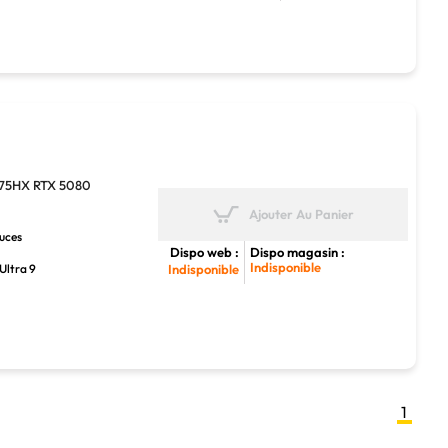
275HX RTX 5080
Ajouter Au Panier
ouces
Dispo web :
Dispo magasin :
Indisponible
Ultra 9
Indisponible
1