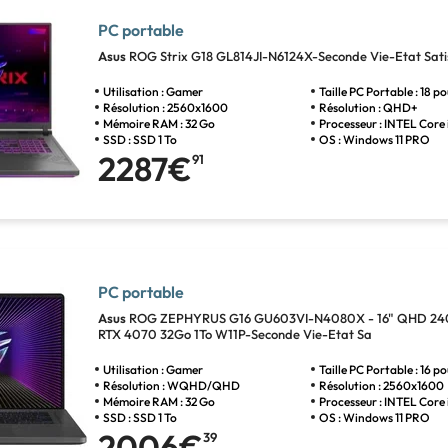
PC portable
Asus
ROG Strix G18 GL814JI-N6124X-Seconde Vie-Etat Sati
Utilisation : Gamer
Taille PC Portable : 18 p
Résolution : 2560x1600
Résolution : QHD+
Mémoire RAM : 32 Go
Processeur : INTEL Core 
SSD : SSD 1 To
OS : Windows 11 PRO
2287€
91
PC portable
Asus
ROG ZEPHYRUS G16 GU603VI-N4080X - 16" QHD 240
RTX 4070 32Go 1To W11P-Seconde Vie-Etat Sa
Utilisation : Gamer
Taille PC Portable : 16 p
Résolution : WQHD/QHD
Résolution : 2560x1600
Mémoire RAM : 32 Go
Processeur : INTEL Core 
SSD : SSD 1 To
OS : Windows 11 PRO
2006€
39