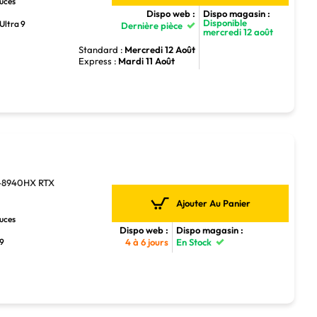
ouces
Dispo web :
Dispo magasin :
Disponible
Ultra 9
Dernière pièce
mercredi 12 août
Standard :
Mercredi 12 Août
Express :
Mardi 11 Août
9-8940HX RTX
Ajouter Au Panier
ouces
Dispo web :
Dispo magasin :
 9
4 à 6 jours
En Stock