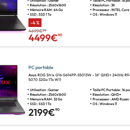
Utilisation : Gamer
Taille PC Portable : 18 p
Résolution : 2560x1600
Résolution : 3K
Mémoire RAM : 64 Go
Processeur : INTEL Core 
SSD : SSD 1 To
OS : Windows 11
-4 %
4699€
99
4499€
90
PC portable
Asus
ROG Strix G16 G614PP-S5013W - 16" QHD+ 240Hz R
5070 32Go 1To W11
Utilisation : Gamer
Taille PC Portable : 16 p
Résolution : 2560x1600
Résolution : QHD+
Mémoire RAM : 32 Go
Processeur : AMD Ryzen
SSD : SSD 1 To
OS : Windows 11
2199€
90