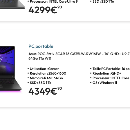
Processeur : INTEL Core Ultra 9
SSD : SSD 1 To
4299€
90
PC portable
Asus
ROG Strix SCAR 16 G635LW-RW161W - 16" QHD+ U9 
64Go 1To W11
Utilisation : Gamer
Taille PC Portable : 16 p
Résolution : 2560x1600
Résolution : QHD+
Mémoire RAM : 64 Go
Processeur : INTEL Core 
SSD : SSD 1 To
OS : Windows 11
4349€
90