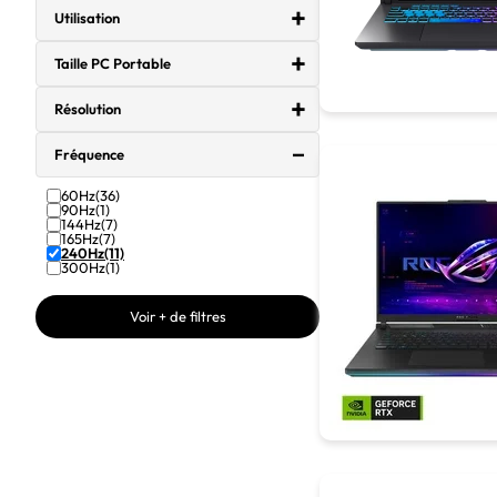
Utilisation
Taille PC Portable
Résolution
Fréquence
60Hz
(36)
90Hz
(1)
144Hz
(7)
165Hz
(7)
240Hz
(11)
300Hz
(1)
Voir + de filtres