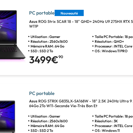
PC portable
Nouveauté
Asus
ROG Strix SCAR 18 - 18" QHD+ 240Hz U9 275HX RTX 
W11P
Utilisation : Gamer
Taille PC Portable : 18 p
Résolution : 2560x1600
Résolution : QHD+
Mémoire RAM : 64 Go
Processeur : INTEL Core 
SSD : SSD 2 To
OS : Windows 11 PRO
3499€
90
PC portable
Asus
ROG STRIX G835LX-SA168W - 18" 2.5K 240Hz Ultra 9
64Go 2To W11-Seconde Vie-Très Bon Et
Utilisation : Gamer
Taille PC Portable : 18 p
Résolution : 2560x1600
Résolution : 3K
Mémoire RAM : 64 Go
Processeur : INTEL Core 
SSD : SSD 2 To
OS : Windows 11