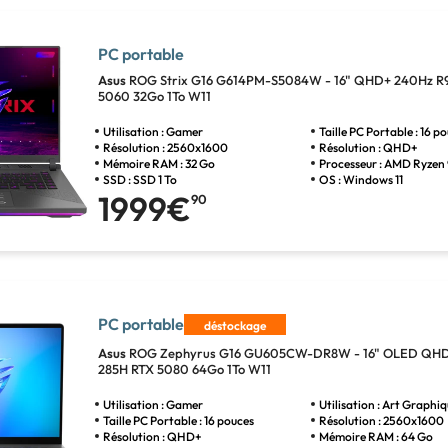
PC portable
Asus
ROG Strix G16 G614PM-S5084W - 16" QHD+ 240Hz R
5060 32Go 1To W11
Utilisation : Gamer
Taille PC Portable : 16 p
Résolution : 2560x1600
Résolution : QHD+
Mémoire RAM : 32 Go
Processeur : AMD Ryzen
SSD : SSD 1 To
OS : Windows 11
1999€
90
PC portable
déstockage
Asus
ROG Zephyrus G16 GU605CW-DR8W - 16" OLED QHD+
285H RTX 5080 64Go 1To W11
Utilisation : Gamer
Utilisation : Art Graphi
Taille PC Portable : 16 pouces
Résolution : 2560x1600
Résolution : QHD+
Mémoire RAM : 64 Go