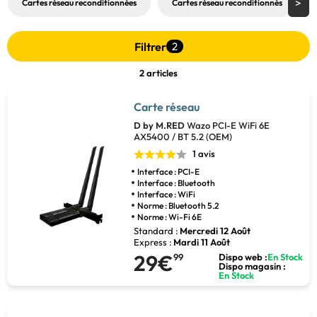
Cartes réseau reconditionnées
Cartes réseau reconditionnés
Filtrer
2
2 articles
Carte réseau
D by M.RED
Wazo PCI-E WiFi 6E
AX5400 / BT 5.2 (OEM)
1 avis
Interface : PCI-E
Interface : Bluetooth
Interface : WiFi
Norme : Bluetooth 5.2
Norme : Wi-Fi 6E
Standard :
Mercredi 12 Août
Express :
Mardi 11 Août
29€
99
Dispo web :
En Stock
Dispo magasin :
En Stock