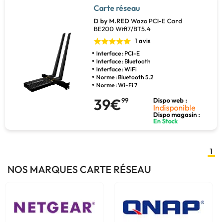
Carte réseau
D by M.RED
Wazo PCI-E Card
BE200 Wifi7/BT5.4
1 avis
Interface : PCI-E
Interface : Bluetooth
Interface : WiFi
Norme : Bluetooth 5.2
Norme : Wi-Fi 7
39€
99
Dispo web :
Indisponible
Dispo magasin :
En Stock
1
NOS MARQUES CARTE RÉSEAU