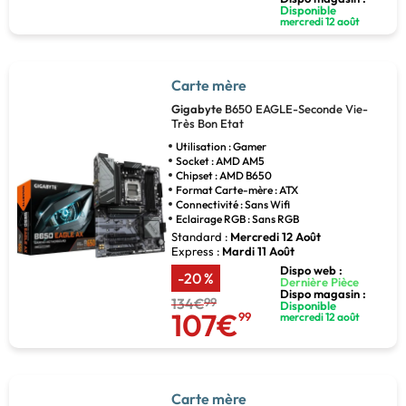
Disponible
mercredi 12 août
Carte mère
Gigabyte
B650 EAGLE-Seconde Vie-
Très Bon Etat
Utilisation : Gamer
Socket : AMD AM5
Chipset : AMD B650
Format Carte-mère : ATX
Connectivité : Sans Wifi
Eclairage RGB : Sans RGB
Standard :
Mercredi 12 Août
Express :
Mardi 11 Août
Dispo web :
-20 %
Dernière Pièce
Dispo magasin :
134€
99
Disponible
107€
99
mercredi 12 août
Carte mère