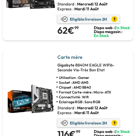
Standard :
Mercredi 12 Août
Express :
Mardi 11 Août
Eligible livraison 2H
?
62€
99
Dispo web :
En Stock
Dispo magasin :
En Stock
Carte mère
Gigabyte
B840M EAGLE WIFI6-
Seconde Vie-Très Bon Etat
Utilisation : Gamer
Socket : AMD AM5
Chipset : AMD B840
Format Carte-mère : Micro-ATX
Connectivité : Wifi
Eclairage RGB : Sans RGB
Standard :
Mercredi 12 Août
Express :
Mardi 11 Août
Eligible livraison 2H
?
116€
99
Dispo web :
En Stock
Dispo magasin :