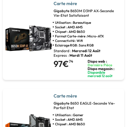
Carte mère
Gigabyte
B650M D3HP AX-Seconde
Vie-Etat Satisfaisant
Utilisation : Bureautique
Socket : AMD AM5
Chipset : AMD B650
Format Carte-mère : Micro-ATX
Connectivité : Wifi
Eclairage RGB : Sans RGB
Standard :
Mercredi 12 Août
Express :
Mardi 11 Août
97€
74
Dispo web :
Dernière Pièce
Dispo magasin :
Disponible
mercredi 12 août
Carte mère
Gigabyte
B650 EAGLE-Seconde Vie-
Parfait Etat
Utilisation : Gamer
Socket : AMD AM5
Chipset : AMD B650