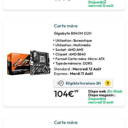
Disponible
mercredi 12 août
Carte mère
Gigabyte
B840M D2H
Utilisation : Bureautique
Utilisation : Multimédia
Socket : AMD AM5
Chipset : AMD B840
Format Carte-mère : Micro-ATX
Type de mémoire : DDR5
Standard :
Mercredi 12 Août
Express :
Mardi 11 Août
Eligible livraison 2H
?
104€
99
Dispo web :
En Stock
Dispo magasin :
Disponible
mercredi 12 août
Carte mère