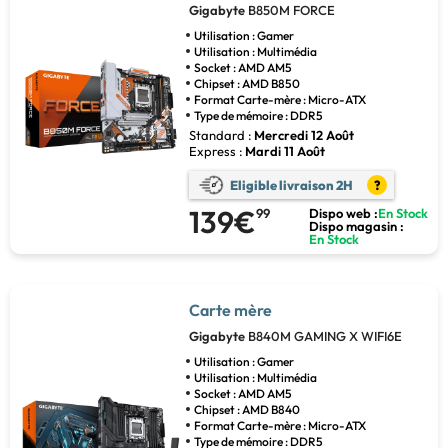
Gigabyte
B850M FORCE
Utilisation : Gamer
Utilisation : Multimédia
Socket : AMD AM5
Chipset : AMD B850
Format Carte-mère : Micro-ATX
Type de mémoire : DDR5
Standard :
Mercredi 12 Août
Express :
Mardi 11 Août
Eligible livraison 2H
?
139€
99
Dispo web :
En Stock
Dispo magasin :
En Stock
Carte mère
Gigabyte
B840M GAMING X WIFI6E
Utilisation : Gamer
Utilisation : Multimédia
Socket : AMD AM5
Chipset : AMD B840
Format Carte-mère : Micro-ATX
Type de mémoire : DDR5