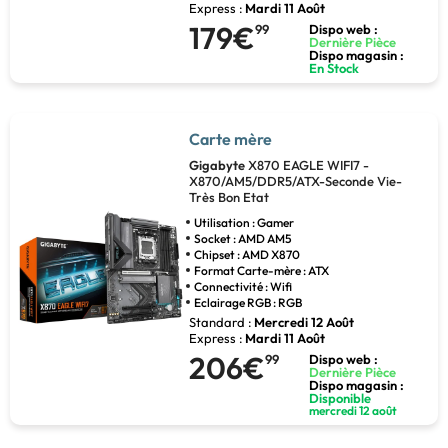
Express :
Mardi 11 Août
179€
99
Dispo web :
Dernière Pièce
Dispo magasin :
En Stock
Carte mère
Gigabyte
X870 EAGLE WIFI7 -
X870/AM5/DDR5/ATX-Seconde Vie-
Très Bon Etat
Utilisation : Gamer
Socket : AMD AM5
Chipset : AMD X870
Format Carte-mère : ATX
Connectivité : Wifi
Eclairage RGB : RGB
Standard :
Mercredi 12 Août
Express :
Mardi 11 Août
206€
99
Dispo web :
Dernière Pièce
Dispo magasin :
Disponible
mercredi 12 août