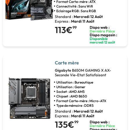
Format Carte-mère : ATX
Connectivité : Sans Wifi
Eclairage RGB : Sans RGB
Standard :
Mercredi 12 Août
Express :
Mardi 11 Août
113€
99
Dispo web :
Dernière Pièce
Dispo magasin :
Disponible
mercredi 12 août
Carte mère
Gigabyte
B650M GAMING X AX-
Seconde Vie-Etat Satisfaisant
Utilisation : Bureautique
Utilisation : Gamer
Socket : AMD AM5
Chipset : AMD B650
Format Carte-mère : Micro-ATX
Type de mémoire : DDR5
Standard :
Mercredi 12 Août
Express :
Mardi 11 Août
135€
99
Dispo web :
Dernière Pièce
Dispo magasin :