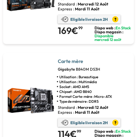
Standard :
Mercredi 12 Août
Express :
Mardi 11 Août
Eligible livraison 2H
?
169€
99
Dispo web :
En Stock
Dispo magasin :
Disponible
mercredi 12 août
Carte mère
Gigabyte
B840M DS3H
Utilisation : Bureautique
Utilisation : Multimédia
Socket : AMD AM5
Chipset : AMD B840
Format Carte-mère : Micro-ATX
Type de mémoire : DDR5
Standard :
Mercredi 12 Août
Express :
Mardi 11 Août
Eligible livraison 2H
?
114€
99
Dispo web :
En Stock
Dispo magasin :