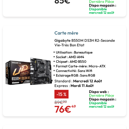
85€
Dernière Pièce
Dispo magasin :
Disponible
mercredi 12 août
Carte mère
Gigabyte
B550M DS3H R2-Seconde
Vie-Très Bon Etat
Utilisation : Bureautique
Socket : AMD AM4
Chipset : AMD B550
Format Carte-mère : Micro-ATX
Connectivité : Sans Wifi
Eclairage RGB : Sans RGB
Standard :
Mercredi 12 Août
Express :
Mardi 11 Août
Dispo web :
-15 %
Dernière Pièce
Dispo magasin :
89€
99
Disponible
76€
49
mercredi 12 août