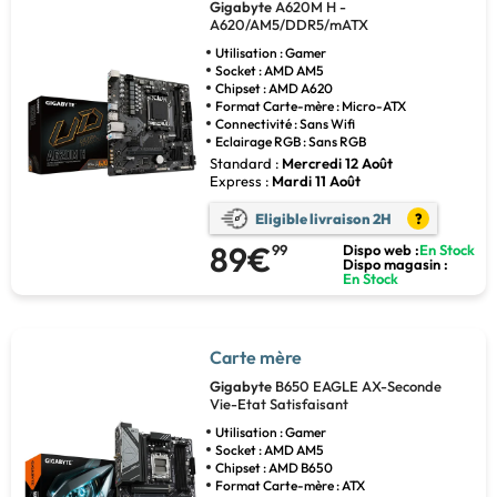
Gigabyte
A620M H -
A620/AM5/DDR5/mATX
Utilisation : Gamer
Socket : AMD AM5
Chipset : AMD A620
Format Carte-mère : Micro-ATX
Connectivité : Sans Wifi
Eclairage RGB : Sans RGB
Standard :
Mercredi 12 Août
Express :
Mardi 11 Août
Eligible livraison 2H
?
89€
99
Dispo web :
En Stock
Dispo magasin :
En Stock
Carte mère
Gigabyte
B650 EAGLE AX-Seconde
Vie-Etat Satisfaisant
Utilisation : Gamer
Socket : AMD AM5
Chipset : AMD B650
Format Carte-mère : ATX