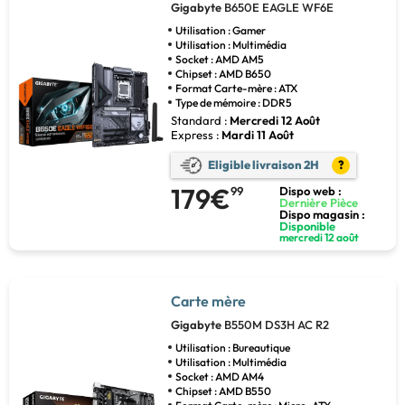
Gigabyte
B650E EAGLE WF6E
Utilisation : Gamer
Utilisation : Multimédia
Socket : AMD AM5
Chipset : AMD B650
Format Carte-mère : ATX
Type de mémoire : DDR5
Standard :
Mercredi 12 Août
Express :
Mardi 11 Août
Eligible livraison 2H
?
179€
99
Dispo web :
Dernière Pièce
Dispo magasin :
Disponible
mercredi 12 août
Carte mère
Gigabyte
B550M DS3H AC R2
Utilisation : Bureautique
Utilisation : Multimédia
Socket : AMD AM4
Chipset : AMD B550