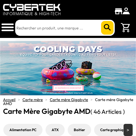
Accueil
>
Carte mère
>
Carte mère Gigabyte
>
Carte mère Gigabyte
AMD
Carte Mère Gigabyte AMD
( 46 Articles )
Alimentation PC
ATX
Boitier
Carte graphique