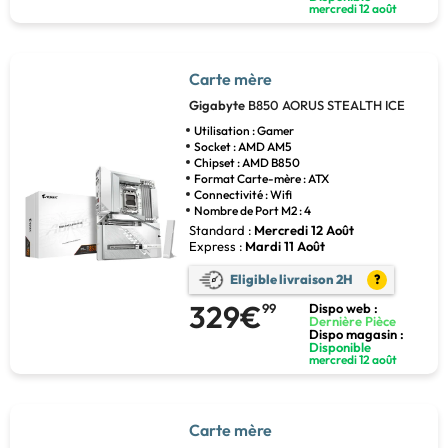
mercredi 12 août
Carte mère
Gigabyte
B850 AORUS STEALTH ICE
Utilisation : Gamer
Socket : AMD AM5
Chipset : AMD B850
Format Carte-mère : ATX
Connectivité : Wifi
Nombre de Port M2 : 4
Standard :
Mercredi 12 Août
Express :
Mardi 11 Août
Eligible livraison 2H
?
329€
99
Dispo web :
Dernière Pièce
Dispo magasin :
Disponible
mercredi 12 août
Carte mère