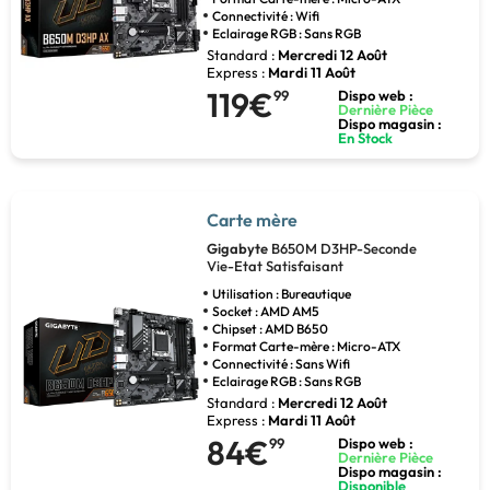
Connectivité : Wifi
Eclairage RGB : Sans RGB
Standard :
Mercredi 12 Août
Express :
Mardi 11 Août
119€
99
Dispo web :
Dernière Pièce
Dispo magasin :
En Stock
Carte mère
Gigabyte
B650M D3HP-Seconde
Vie-Etat Satisfaisant
Utilisation : Bureautique
Socket : AMD AM5
Chipset : AMD B650
Format Carte-mère : Micro-ATX
Connectivité : Sans Wifi
Eclairage RGB : Sans RGB
Standard :
Mercredi 12 Août
Express :
Mardi 11 Août
84€
99
Dispo web :
Dernière Pièce
Dispo magasin :
Disponible