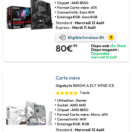
Chipset : AMD B550
Format Carte-mère : ATX
Connectivité : Sans Wifi
Eclairage RGB : Sans RGB
Standard :
Mercredi 12 Août
Express :
Mardi 11 Août
Eligible livraison 2H
?
80€
99
Dispo web :
En Stock
Dispo magasin :
Disponible
mercredi 12 août
Carte mère
Gigabyte
B850M A ELT WF6E ICE
1 avis
Utilisation : Gamer
Socket : AMD AM5
Chipset : AMD B850
Format Carte-mère : Micro-ATX
Connectivité : Wifi
Eclairage RGB : RGB
Standard :
Mercredi 12 Août