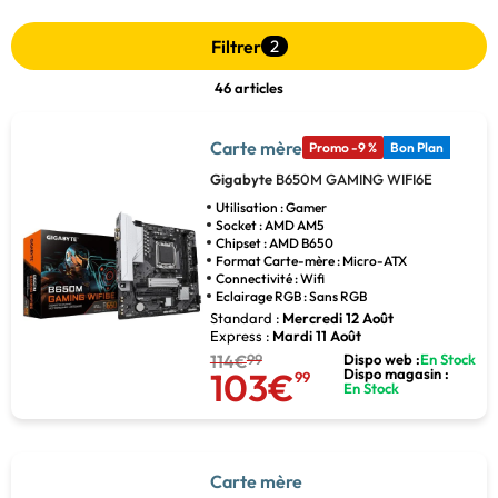
Filtrer
2
46 articles
Carte mère
Promo -9 %
Bon Plan
Gigabyte
B650M GAMING WIFI6E
Utilisation : Gamer
Socket : AMD AM5
Chipset : AMD B650
Format Carte-mère : Micro-ATX
Connectivité : Wifi
Eclairage RGB : Sans RGB
Standard :
Mercredi 12 Août
Express :
Mardi 11 Août
114€
99
Dispo web :
En Stock
103€
Dispo magasin :
99
En Stock
Carte mère