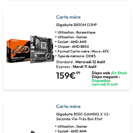
Carte mère
Gigabyte
B850M D3HP
Utilisation : Bureautique
Utilisation : Gamer
Socket : AMD AM5
Chipset : AMD B850
Format Carte-mère : Micro-ATX
Type de mémoire : DDR5
Standard :
Mercredi 12 Août
Express :
Mardi 11 Août
159€
99
Dispo web :
En Stock
Dispo magasin :
Disponible
mercredi 12 août
Carte mère
Gigabyte
B550 GAMING X V2-
Seconde Vie-Très Bon Etat
Utilisation : Gamer
Socket : AMD AM4