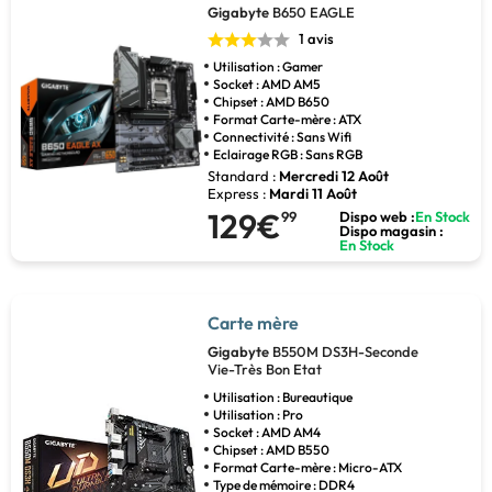
Gigabyte
B650 EAGLE
1 avis
Utilisation : Gamer
Socket : AMD AM5
Chipset : AMD B650
Format Carte-mère : ATX
Connectivité : Sans Wifi
Eclairage RGB : Sans RGB
Standard :
Mercredi 12 Août
Express :
Mardi 11 Août
129€
99
Dispo web :
En Stock
Dispo magasin :
En Stock
Carte mère
Gigabyte
B550M DS3H-Seconde
Vie-Très Bon Etat
Utilisation : Bureautique
Utilisation : Pro
Socket : AMD AM4
Chipset : AMD B550
Format Carte-mère : Micro-ATX
Type de mémoire : DDR4