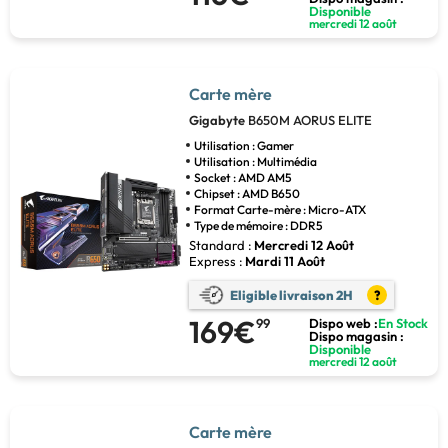
Disponible
mercredi 12 août
Carte mère
Gigabyte
B650M AORUS ELITE
Utilisation : Gamer
Utilisation : Multimédia
Socket : AMD AM5
Chipset : AMD B650
Format Carte-mère : Micro-ATX
Type de mémoire : DDR5
Standard :
Mercredi 12 Août
Express :
Mardi 11 Août
Eligible livraison 2H
?
169€
99
Dispo web :
En Stock
Dispo magasin :
Disponible
mercredi 12 août
Carte mère