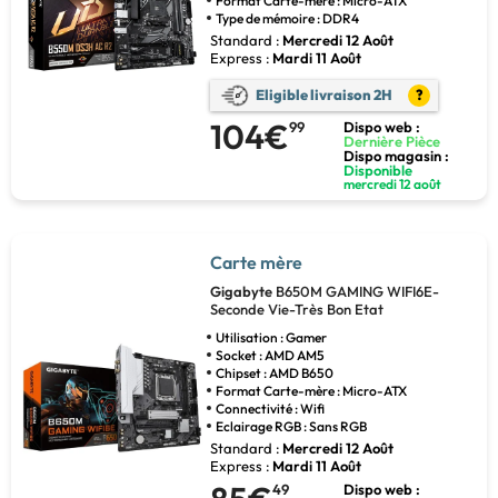
Format Carte-mère : Micro-ATX
Type de mémoire : DDR4
Standard :
Mercredi 12 Août
Express :
Mardi 11 Août
Eligible livraison 2H
?
104€
99
Dispo web :
Dernière Pièce
Dispo magasin :
Disponible
mercredi 12 août
Carte mère
Gigabyte
B650M GAMING WIFI6E-
Seconde Vie-Très Bon Etat
Utilisation : Gamer
Socket : AMD AM5
Chipset : AMD B650
Format Carte-mère : Micro-ATX
Connectivité : Wifi
Eclairage RGB : Sans RGB
Standard :
Mercredi 12 Août
Express :
Mardi 11 Août
49
Dispo web :