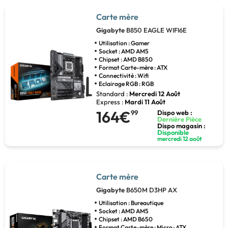
Carte mère
Gigabyte
B850 EAGLE WIFI6E
Utilisation : Gamer
Socket : AMD AM5
Chipset : AMD B850
Format Carte-mère : ATX
Connectivité : Wifi
Eclairage RGB : RGB
Standard :
Mercredi 12 Août
Express :
Mardi 11 Août
164€
99
Dispo web :
Dernière Pièce
Dispo magasin :
Disponible
mercredi 12 août
Carte mère
Gigabyte
B650M D3HP AX
Utilisation : Bureautique
Socket : AMD AM5
Chipset : AMD B650
Format Carte-mère : Micro-ATX