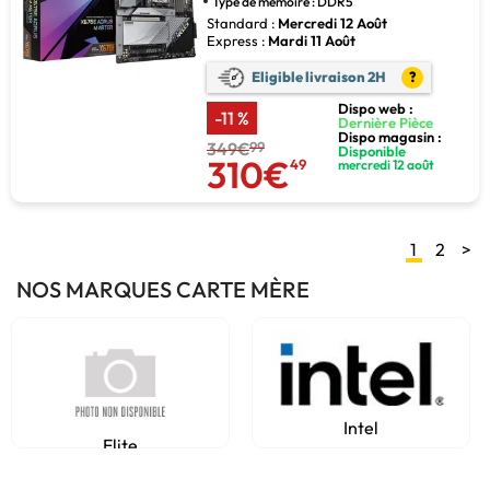
Type de mémoire : DDR5
Standard :
Mercredi 12 Août
Express :
Mardi 11 Août
Eligible livraison 2H
?
Dispo web :
-11 %
Dernière Pièce
Dispo magasin :
349€
99
Disponible
310€
49
mercredi 12 août
1
2
>
NOS MARQUES CARTE MÈRE
Intel
Elite