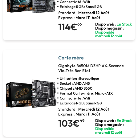
Connectivité : Wifi
Eclairage RGB : Sans RGB
Standard :
Mercredi 12 Août
Express :
Mardi 11 Août
114€
66
Dispo web :
En Stock
Dispo magasin :
Disponible
mercredi 12 août
Carte mère
Gigabyte
B650M D3HP AX-Seconde
Vie-Très Bon Etat
Utilisation : Bureautique
Socket : AMD AM5
Chipset : AMD B650
Format Carte-mère : Micro-ATX
Connectivité : Wifi
Eclairage RGB : Sans RGB
Standard :
Mercredi 12 Août
Express :
Mardi 11 Août
103€
49
Dispo web :
En Stock
Dispo magasin :
Disponible
mercredi 12 août