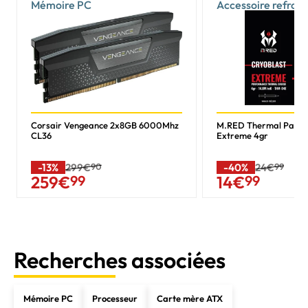
Mémoire PC
Accessoire refroi
Corsair Vengeance 2x8GB 6000Mhz
M.RED Thermal Past
CL36
Extreme 4gr
-13%
299€
90
-40%
24€
99
259
€
99
14
€
99
Recherches associées
Mémoire PC
Processeur
Carte mère ATX