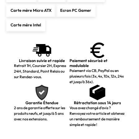
Carte mère Micro ATX
Ecran PC Gamer
Carte mère Intel
Livraison suivie et rapide
Paiement sécurisé et
modulable
Retrait 1H, Coursier 2H, Express
Paiement via CB, PayPal ou en
24H, Standard, Point Relais ou
plusieurs fois (3x, 4x, 10x, 12x, 24x
sur Rendez-vous.
et jusqu’à 36x).
Garantie Étendue
Rétractation sous 14 jours
2 ans de garantie offerte sur les
Vous avez changé d’avis ?
produits neufs, et jusqu’à 5 ans
Renvoyez votre article et obtenez
avec nos extensions.
un remboursement de manière
simple et rapide !