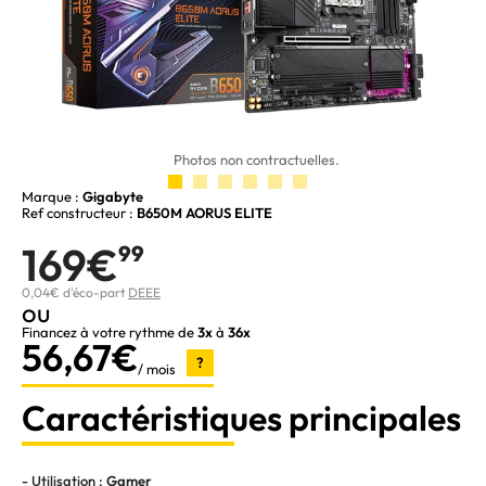
Photos non contractuelles.
Marque :
Gigabyte
Ref constructeur :
B650M AORUS ELITE
169€
99
0,04€ d'éco-part
DEEE
ou
Financez à votre rythme de
3x
à
36x
56,67€
?
/ mois
Caractéristiques principales
- Utilisation :
Gamer