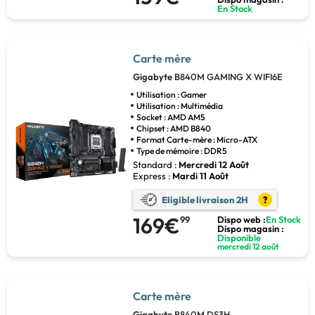
En Stock
Carte mère
Gigabyte
B840M GAMING X WIFI6E
Utilisation : Gamer
Utilisation : Multimédia
Socket : AMD AM5
Chipset : AMD B840
Format Carte-mère : Micro-ATX
Type de mémoire : DDR5
Standard :
Mercredi 12 Août
Express :
Mardi 11 Août
Eligible livraison 2H
?
169€
99
Dispo web :
En Stock
Dispo magasin :
Disponible
mercredi 12 août
Carte mère
Gigabyte
B840M DS3H