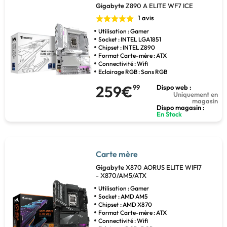
Gigabyte
Z890 A ELITE WF7 ICE
1 avis
Utilisation : Gamer
Socket : INTEL LGA1851
Chipset : INTEL Z890
Format Carte-mère : ATX
Connectivité : Wifi
Eclairage RGB : Sans RGB
259€
99
Dispo web :
Uniquement en
magasin
Dispo magasin :
En Stock
Carte mère
Gigabyte
X870 AORUS ELITE WIFI7
- X870/AM5/ATX
Utilisation : Gamer
Socket : AMD AM5
Chipset : AMD X870
Format Carte-mère : ATX
Connectivité : Wifi