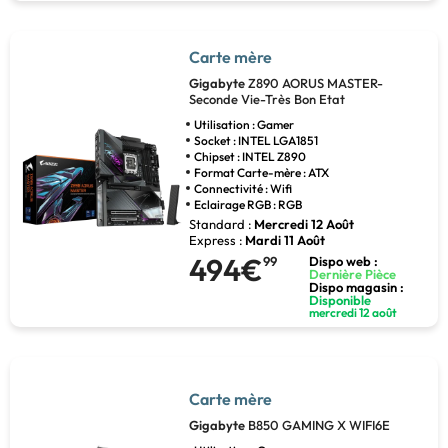
Carte mère
Gigabyte
Z890 AORUS MASTER-
Seconde Vie-Très Bon Etat
Utilisation : Gamer
Socket : INTEL LGA1851
Chipset : INTEL Z890
Format Carte-mère : ATX
Connectivité : Wifi
Eclairage RGB : RGB
Standard :
Mercredi 12 Août
Express :
Mardi 11 Août
494€
99
Dispo web :
Dernière Pièce
Dispo magasin :
Disponible
mercredi 12 août
Carte mère
Gigabyte
B850 GAMING X WIFI6E