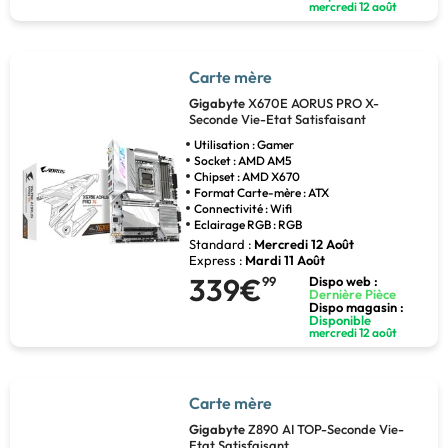
mercredi 12 août
Carte mère
Gigabyte
X670E AORUS PRO X-
Seconde Vie-Etat Satisfaisant
Utilisation : Gamer
Socket : AMD AM5
Chipset : AMD X670
Format Carte-mère : ATX
Connectivité : Wifi
Eclairage RGB : RGB
Standard :
Mercredi 12 Août
Express :
Mardi 11 Août
339€
99
Dispo web :
Dernière Pièce
Dispo magasin :
Disponible
mercredi 12 août
Carte mère
Gigabyte
Z890 AI TOP-Seconde Vie-
Etat Satisfaisant