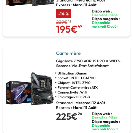
Standard :
Mercredi 12 Août
Express :
Mardi 11 Août
Dispo web :
-14 %
Dernière Pièce
Dispo magasin :
229€
41
Disponible
195€
49
mercredi 12 août
Carte mère
Gigabyte
Z790 AORUS PRO X WIFI7-
Seconde Vie-Etat Satisfaisant
Utilisation : Gamer
Socket : INTEL LGA1700
Chipset : INTEL Z790
Format Carte-mère : ATX
Connectivité : Wifi
Eclairage RGB : RGB
Standard :
Mercredi 12 Août
Express :
Mardi 11 Août
225€
24
Dispo web :
Dernière Pièce
Dispo magasin :
Disponible
mercredi 12 août