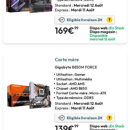
Standard :
Mercredi 12 Août
Express :
Mardi 11 Août
Eligible livraison 2H
?
169€
99
Dispo web :
En Stock
Dispo magasin :
Disponible
mercredi 12 août
Carte mère
Gigabyte
B850M FORCE
Utilisation : Gamer
Utilisation : Multimédia
Socket : AMD AM5
Chipset : AMD B850
Format Carte-mère : Micro-ATX
Type de mémoire : DDR5
Standard :
Mercredi 12 Août
Express :
Mardi 11 Août
Eligible livraison 2H
?
139€
99
Dispo web :
En Stock
Dispo magasin :