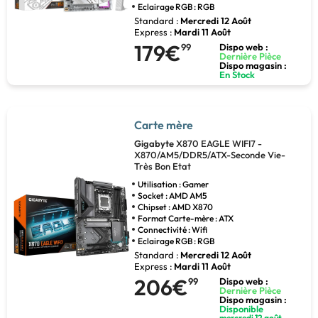
Eclairage RGB : RGB
Standard :
Mercredi 12 Août
Express :
Mardi 11 Août
179€
99
Dispo web :
Dernière Pièce
Dispo magasin :
En Stock
Carte mère
Gigabyte
X870 EAGLE WIFI7 -
X870/AM5/DDR5/ATX-Seconde Vie-
Très Bon Etat
Utilisation : Gamer
Socket : AMD AM5
Chipset : AMD X870
Format Carte-mère : ATX
Connectivité : Wifi
Eclairage RGB : RGB
Standard :
Mercredi 12 Août
Express :
Mardi 11 Août
206€
99
Dispo web :
Dernière Pièce
Dispo magasin :
Disponible
mercredi 12 août