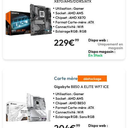
X870/AM5/DDR5/ATX
Utilisation : Gamer
Socket : AMD AM5
Chipset : AMD X870
Format Carte-mère : ATX
Connectivité : Wifi
Eclairage RGB : RGB
229€
99
Dispo web :
Uniquement en
magasin
Dispo magasin :
En Stock
Carte mère
déstockage
Gigabyte
B850 A ELITE WF7 ICE
Utilisation : Gamer
Socket : AMD AM5
Chipset : AMD B850
Format Carte-mère : ATX
Connectivité : Wifi
Eclairage RGB : Sans RGB
204€
99
Dispo web :