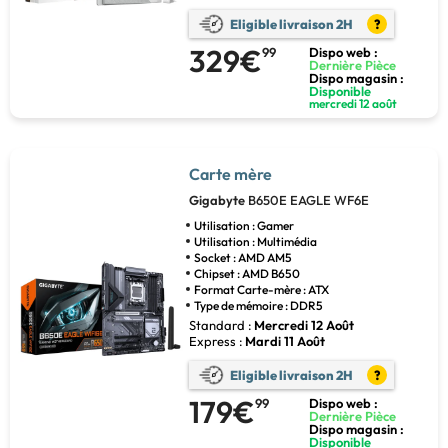
Eligible livraison 2H
?
329€
99
Dispo web :
Dernière Pièce
Dispo magasin :
Disponible
mercredi 12 août
Carte mère
Gigabyte
B650E EAGLE WF6E
Utilisation : Gamer
Utilisation : Multimédia
Socket : AMD AM5
Chipset : AMD B650
Format Carte-mère : ATX
Type de mémoire : DDR5
Standard :
Mercredi 12 Août
Express :
Mardi 11 Août
Eligible livraison 2H
?
179€
99
Dispo web :
Dernière Pièce
Dispo magasin :
Disponible