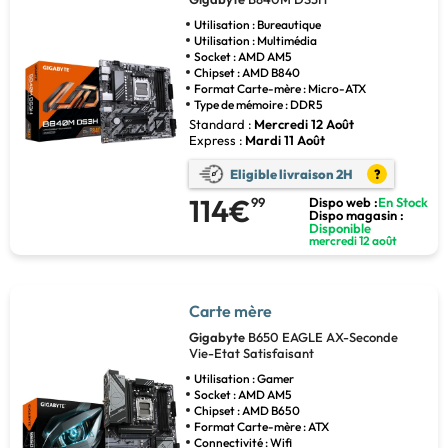
Utilisation : Bureautique
Utilisation : Multimédia
Socket : AMD AM5
Chipset : AMD B840
Format Carte-mère : Micro-ATX
Type de mémoire : DDR5
Standard :
Mercredi 12 Août
Express :
Mardi 11 Août
Eligible livraison 2H
?
114€
99
Dispo web :
En Stock
Dispo magasin :
Disponible
mercredi 12 août
Carte mère
Gigabyte
B650 EAGLE AX-Seconde
Vie-Etat Satisfaisant
Utilisation : Gamer
Socket : AMD AM5
Chipset : AMD B650
Format Carte-mère : ATX
Connectivité : Wifi