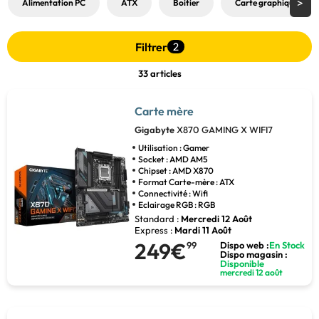
Alimentation PC
ATX
Boitier
Carte graphique
Filtrer
2
33 articles
Carte mère
Gigabyte
X870 GAMING X WIFI7
Utilisation : Gamer
Socket : AMD AM5
Chipset : AMD X870
Format Carte-mère : ATX
Connectivité : Wifi
Eclairage RGB : RGB
Standard :
Mercredi 12 Août
Express :
Mardi 11 Août
249€
99
Dispo web :
En Stock
Dispo magasin :
Disponible
mercredi 12 août