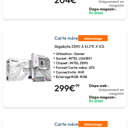
Uniquement en
magasin
Dispo magasin :
En Stock
Carte mère
déstockage
Gigabyte
Z890 A ELITE X ICE
Utilisation : Gamer
Socket : INTEL LGA1851
Chipset : INTEL Z890
Format Carte-mère : ATX
Connectivité : Wifi
Eclairage RGB : RGB
299€
99
Dispo web :
Uniquement en
magasin
Dispo magasin :
En Stock
Carte mère
déstockage