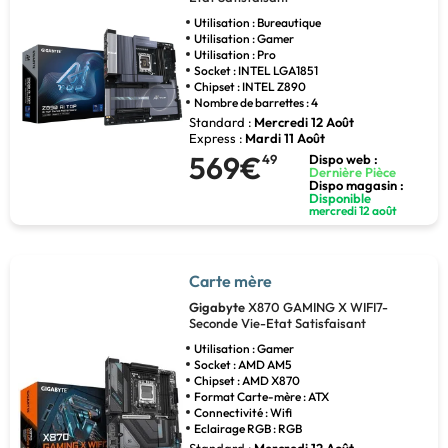
Utilisation : Bureautique
Utilisation : Gamer
Utilisation : Pro
Socket : INTEL LGA1851
Chipset : INTEL Z890
Nombre de barrettes : 4
Standard :
Mercredi 12 Août
Express :
Mardi 11 Août
569€
49
Dispo web :
Dernière Pièce
Dispo magasin :
Disponible
mercredi 12 août
Carte mère
Gigabyte
X870 GAMING X WIFI7-
Seconde Vie-Etat Satisfaisant
Utilisation : Gamer
Socket : AMD AM5
Chipset : AMD X870
Format Carte-mère : ATX
Connectivité : Wifi
Eclairage RGB : RGB