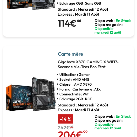
Eclairage RGB : Sans RGB
Standard :
Mercredi 12 Août
Express :
Mardi 11 Août
114€
66
Dispo web :
En Stock
Dispo magasin :
Disponible
mercredi 12 août
Carte mère
Gigabyte
X870 GAMING X WIFI7-
Seconde Vie-Très Bon Etat
Utilisation : Gamer
Socket : AMD AM5
Chipset : AMD X870
Format Carte-mère : ATX
Connectivité : Wifi
Eclairage RGB : RGB
Standard :
Mercredi 12 Août
Express :
Mardi 11 Août
Dispo web :
En Stock
-14 %
Dispo magasin :
Disponible
242€
91
mercredi 12 août
206€
99