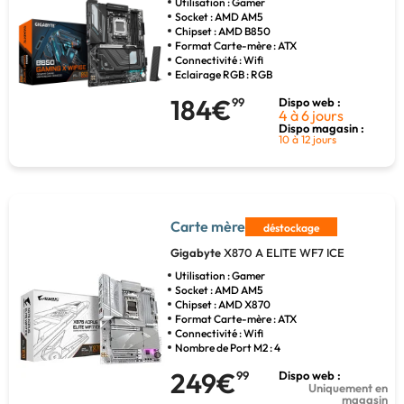
Utilisation : Gamer
Socket : AMD AM5
Chipset : AMD B850
Format Carte-mère : ATX
Connectivité : Wifi
Eclairage RGB : RGB
184€
99
Dispo web :
4 à 6 jours
Dispo magasin :
10 à 12 jours
Carte mère
déstockage
Gigabyte
X870 A ELITE WF7 ICE
Utilisation : Gamer
Socket : AMD AM5
Chipset : AMD X870
Format Carte-mère : ATX
Connectivité : Wifi
Nombre de Port M2 : 4
249€
99
Dispo web :
Uniquement en
magasin