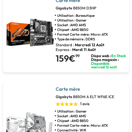
Carte mère
Gigabyte
B850M D3HP
Utilisation : Bureautique
Utilisation : Gamer
Socket : AMD AM5
Chipset : AMD B850
Format Carte-mère : Micro-ATX
Type de mémoire : DDR5
Standard :
Mercredi 12 Août
Express :
Mardi 11 Août
159€
99
Dispo web :
En Stock
Dispo magasin :
Disponible
mercredi 12 août
Carte mère
Gigabyte
B850M A ELT WF6E ICE
1 avis
Utilisation : Gamer
Socket : AMD AM5
Chipset : AMD B850
Format Carte-mère : Micro-ATX
Connectivité : Wifi