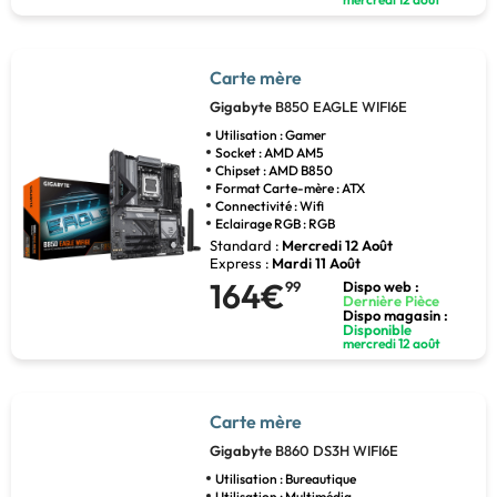
Carte mère
Gigabyte
B850 EAGLE WIFI6E
Utilisation : Gamer
Socket : AMD AM5
Chipset : AMD B850
Format Carte-mère : ATX
Connectivité : Wifi
Eclairage RGB : RGB
Standard :
Mercredi 12 Août
Express :
Mardi 11 Août
164€
99
Dispo web :
Dernière Pièce
Dispo magasin :
Disponible
mercredi 12 août
Carte mère
Gigabyte
B860 DS3H WIFI6E
Utilisation : Bureautique
Utilisation : Multimédia