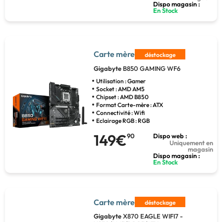
Dispo magasin :
En Stock
Carte mère
déstockage
Gigabyte
B850 GAMING WF6
Utilisation : Gamer
Socket : AMD AM5
Chipset : AMD B850
Format Carte-mère : ATX
Connectivité : Wifi
Eclairage RGB : RGB
149€
90
Dispo web :
Uniquement en
magasin
Dispo magasin :
En Stock
Carte mère
déstockage
Gigabyte
X870 EAGLE WIFI7 -