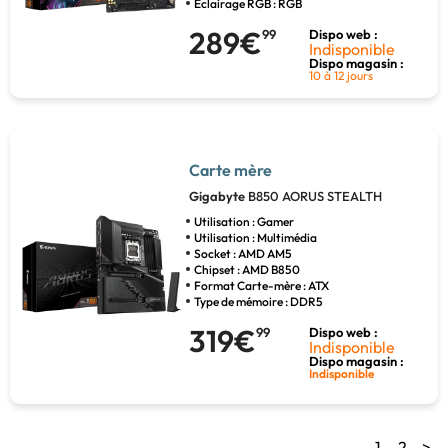
Eclairage RGB : RGB
289€
99
Dispo web :
Indisponible
Dispo magasin :
10 à 12 jours
Carte mère
Gigabyte
B850 AORUS STEALTH
Utilisation : Gamer
Utilisation : Multimédia
Socket : AMD AM5
Chipset : AMD B850
Format Carte-mère : ATX
Type de mémoire : DDR5
319€
99
Dispo web :
Indisponible
Dispo magasin :
Indisponible
1
2
>