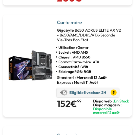
Carte mère
Gigabyte
B650 AORUS ELITE AX V2
- B650/AM5/DDR5/ATX-Seconde
Vie-Très Bon Etat
Utilisation : Gamer
Socket : AMD AM5
Chipset : AMD B650
Format Carte-mère : ATX
Connectivité : Wifi
Eclairage RGB : RGB
Standard :
Mercredi 12 Août
Express :
Mardi 11 Août
Eligible livraison 2H
?
152€
99
Dispo web :
En Stock
Dispo magasin :
Disponible
mercredi 12 août