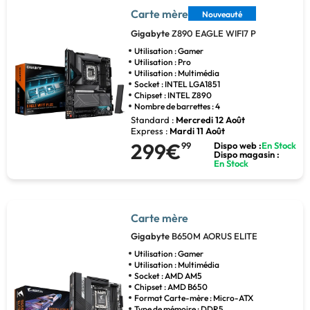
Carte mère
Nouveauté
Gigabyte
Z890 EAGLE WIFI7 P
Utilisation : Gamer
Utilisation : Pro
Utilisation : Multimédia
Socket : INTEL LGA1851
Chipset : INTEL Z890
Nombre de barrettes : 4
Standard :
Mercredi 12 Août
Express :
Mardi 11 Août
299€
99
Dispo web :
En Stock
Dispo magasin :
En Stock
Carte mère
Gigabyte
B650M AORUS ELITE
Utilisation : Gamer
Utilisation : Multimédia
Socket : AMD AM5
Chipset : AMD B650
Format Carte-mère : Micro-ATX
Type de mémoire : DDR5