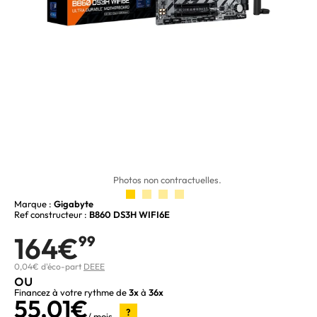
Photos non contractuelles.
Marque :
Gigabyte
Ref constructeur :
B860 DS3H WIFI6E
164€
99
0,04€ d'éco-part
DEEE
ou
Financez à votre rythme de
3x
à
36x
55,01€
?
/ mois