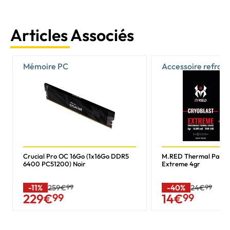
Articles Associés
Mémoire PC
Accessoire refroi
Crucial Pro OC 16Go (1x16Go DDR5
M.RED Thermal Past
6400 PC51200) Noir
Extreme 4gr
-11%
259€
99
-40%
24€
99
229
€
99
14
€
99