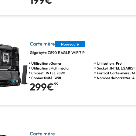
199€
Carte mère
Nouveauté
Gigabyte
Z890 EAGLE WIFI7 P
Utilisation : Gamer
Utilisation : Pro
Utilisation : Multimédia
Socket : INTEL LGA1851
Chipset : INTEL Z890
Format Carte-mère : A
Connectivité : Wifi
Nombre de barrettes : 4
299€
99
Carte mère