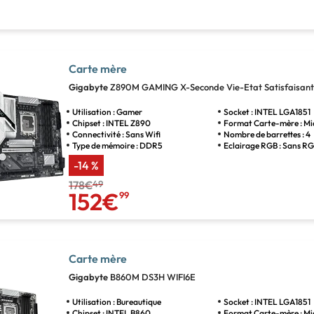
Carte mère
Gigabyte
Z890M GAMING X-Seconde Vie-Etat Satisfaisant
Utilisation : Gamer
Socket : INTEL LGA1851
Chipset : INTEL Z890
Format Carte-mère : M
Connectivité : Sans Wifi
Nombre de barrettes : 4
Type de mémoire : DDR5
Eclairage RGB : Sans R
-14 %
178€
49
152€
99
Carte mère
Gigabyte
B860M DS3H WIFI6E
Utilisation : Bureautique
Socket : INTEL LGA1851
Chipset : INTEL B860
Format Carte-mère : M