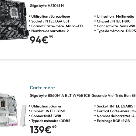
Gigabyte
H810M H
Utilisation : Bureautique
Utilisation : Multimédia
Socket : INTEL LGA1851
Chipset : INTEL H810
Format Carte-mère : Micro-ATX
Connectivité : Sans Wifi
Nombre de barrettes : 2
Type de mémoire : DDR
94€
99
Carte mère
Gigabyte
B860M A ELT WF6E ICE-Seconde Vie-Très Bon Et
Utilisation : Gamer
Socket : INTEL LGA1851
Chipset : INTEL B860
Format Carte-mère : M
Connectivité : Wifi
Nombre de barrettes : 4
Type de mémoire : DDR5
Eclairage RGB : RGB
139€
49