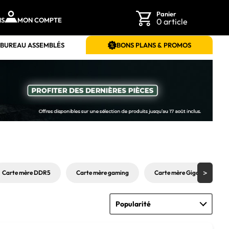
Panier
NS
MON COMPTE
0 article
 BUREAU ASSEMBLÉS
BONS PLANS & PROMOS
Carte mère DDR5
Carte mère gaming
Carte mère Gigabyte