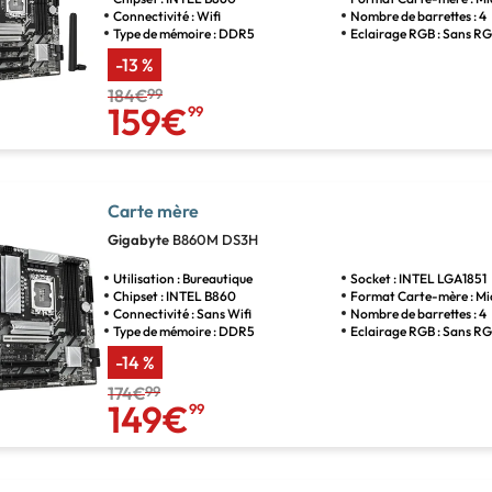
Connectivité : Wifi
Nombre de barrettes : 4
Type de mémoire : DDR5
Eclairage RGB : Sans R
-13 %
184€
99
159€
99
Carte mère
Gigabyte
B860M DS3H
Utilisation : Bureautique
Socket : INTEL LGA1851
Chipset : INTEL B860
Format Carte-mère : M
Connectivité : Sans Wifi
Nombre de barrettes : 4
Type de mémoire : DDR5
Eclairage RGB : Sans R
-14 %
174€
99
149€
99