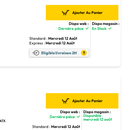
Ajouter Au Panier
Dispo web :
Dispo magasin :
Dernière pièce
En Stock
Standard :
Mercredi 12 Août
Express :
Mercredi 12 Août
5
Eligible livraison 2H
?
Ajouter Au Panier
Dispo web :
Dispo magasin :
Disponible
Dernière pièce
mercredi 12 août
-ATX
Standard :
Mercredi 12 Août