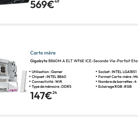
569€
49
Carte mère
Gigabyte
B860M A ELT WF6E ICE-Seconde Vie-Parfait Eta
Utilisation : Gamer
Socket : INTEL LGA1851
Chipset : INTEL B860
Format Carte-mère : M
Connectivité : Wifi
Nombre de barrettes : 4
Type de mémoire : DDR5
Eclairage RGB : RGB
147€
24