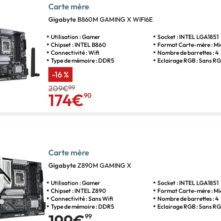
Carte mère
Gigabyte
B860M GAMING X WIFI6E
Utilisation : Gamer
Socket : INTEL LGA1851
Chipset : INTEL B860
Format Carte-mère : M
Connectivité : Wifi
Nombre de barrettes : 4
Type de mémoire : DDR5
Eclairage RGB : Sans R
-16 %
209€
99
174€
90
Carte mère
Gigabyte
Z890M GAMING X
Utilisation : Gamer
Socket : INTEL LGA1851
Chipset : INTEL Z890
Format Carte-mère : M
Connectivité : Sans Wifi
Nombre de barrettes : 4
Type de mémoire : DDR5
Eclairage RGB : Sans R
99