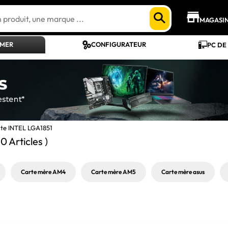
MAGASI
AMER
CONFIGURATEUR
PC DE
te INTEL LGA1851
20 Articles )
Carte mère AM4
Carte mère AM5
Carte mère asus