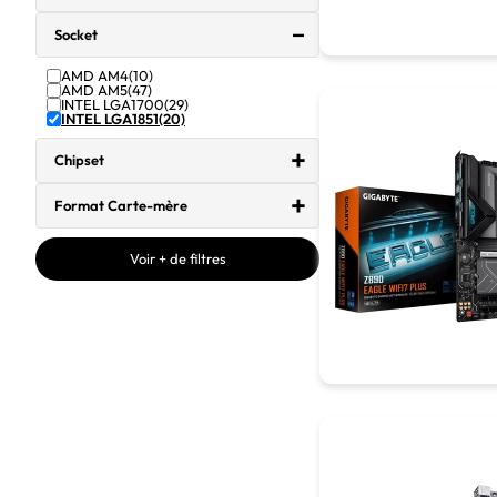
Socket
AMD AM4
(10)
AMD AM5
(47)
INTEL LGA1700
(29)
INTEL LGA1851
(20)
Chipset
Format Carte-mère
Voir + de filtres