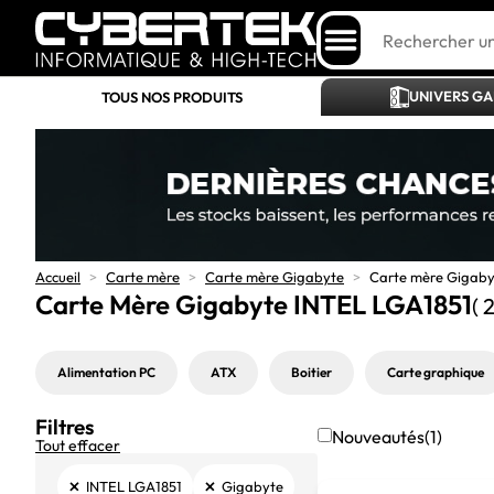
UNIVERS G
TOUS NOS PRODUITS
Accueil
>
Carte mère
>
Carte mère Gigabyte
>
Carte mère Gigaby
Carte Mère Gigabyte INTEL LGA1851
( 
Alimentation PC
ATX
Boitier
Carte graphique
Filtres
Nouveautés
(1)
Tout effacer
×
×
INTEL LGA1851
Gigabyte