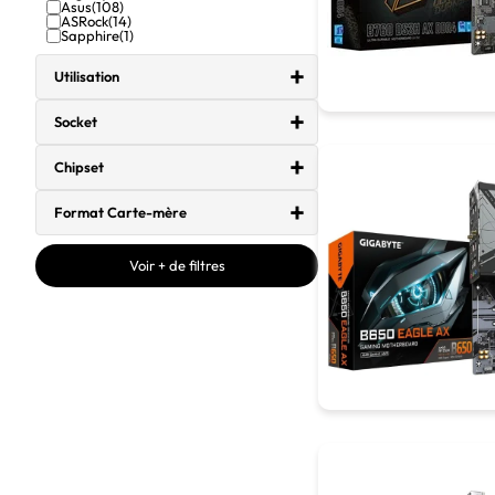
Asus
(108)
ASRock
(14)
Sapphire
(1)
Utilisation
Socket
Chipset
Format Carte-mère
Voir + de filtres