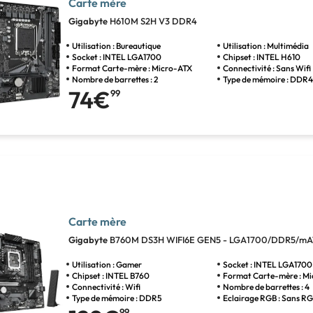
Carte mère
Gigabyte
H610M S2H V3 DDR4
Utilisation : Bureautique
Utilisation : Multimédia
Socket : INTEL LGA1700
Chipset : INTEL H610
Format Carte-mère : Micro-ATX
Connectivité : Sans Wifi
Nombre de barrettes : 2
Type de mémoire : DDR
74€
99
Carte mère
Gigabyte
B760M DS3H WIFI6E GEN5 - LGA1700/DDR5/m
Utilisation : Gamer
Socket : INTEL LGA1700
Chipset : INTEL B760
Format Carte-mère : M
Connectivité : Wifi
Nombre de barrettes : 4
Type de mémoire : DDR5
Eclairage RGB : Sans R
99