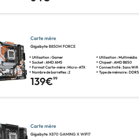
Carte mère
Gigabyte
B850M FORCE
Utilisation : Gamer
Utilisation : Multimédia
Socket : AMD AM5
Chipset : AMD B850
Format Carte-mère : Micro-ATX
Connectivité : Sans Wifi
Nombre de barrettes : 2
Type de mémoire : DDR
139€
99
Carte mère
Gigabyte
X870 GAMING X WIFI7