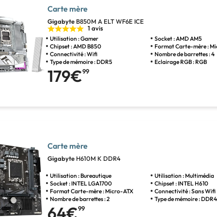
Carte mère
Gigabyte
B850M A ELT WF6E ICE
1 avis
Utilisation : Gamer
Socket : AMD AM5
Chipset : AMD B850
Format Carte-mère : M
Connectivité : Wifi
Nombre de barrettes : 4
Type de mémoire : DDR5
Eclairage RGB : RGB
179€
99
Carte mère
Gigabyte
H610M K DDR4
Utilisation : Bureautique
Utilisation : Multimédia
Socket : INTEL LGA1700
Chipset : INTEL H610
Format Carte-mère : Micro-ATX
Connectivité : Sans Wifi
Nombre de barrettes : 2
Type de mémoire : DDR
64€
99