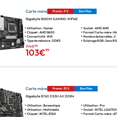
Carte mère
Promo -9 %
Bon Plan
Gigabyte
B650M GAMING WIFI6E
Utilisation : Gamer
Socket : AMD AM5
Chipset : AMD B650
Format Carte-mère : M
Connectivité : Wifi
Nombre de barrettes : 2
Type de mémoire : DDR5
Eclairage RGB : Sans R
114€
99
103€
99
Carte mère
Promo -10 %
Bon Plan
Gigabyte
B760 DS3H AX DDR4
Utilisation : Bureautique
Utilisation : Pro
Utilisation : Multimédia
Socket : INTEL LGA1700
Chipset : INTEL B760
Format Carte-mère : A