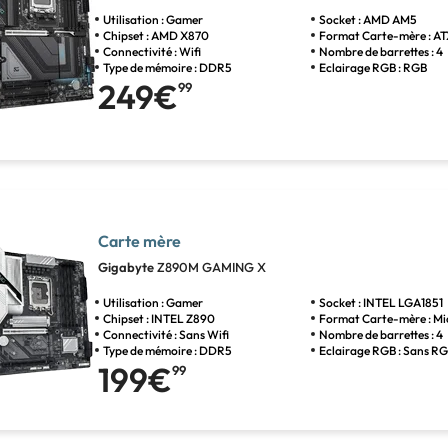
Utilisation : Gamer
Socket : AMD AM5
Chipset : AMD X870
Format Carte-mère : A
Connectivité : Wifi
Nombre de barrettes : 4
Type de mémoire : DDR5
Eclairage RGB : RGB
249€
99
Carte mère
Gigabyte
Z890M GAMING X
Utilisation : Gamer
Socket : INTEL LGA1851
Chipset : INTEL Z890
Format Carte-mère : M
Connectivité : Sans Wifi
Nombre de barrettes : 4
Type de mémoire : DDR5
Eclairage RGB : Sans R
199€
99