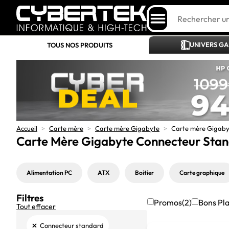
UNIVERS G
TOUS NOS PRODUITS
Accueil
>
Carte mère
>
Carte mère Gigabyte
>
Carte mère Gigaby
Carte Mère Gigabyte Connecteur Sta
Alimentation PC
ATX
Boitier
Carte graphique
Filtres
Promos
(2)
Bons Pl
Tout effacer
×
Connecteur standard