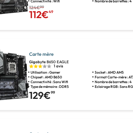
Connectivité : Wifi
Nombre de barrettes : 4
124€
99
112€
49
Carte mère
Gigabyte
B650 EAGLE
1 avis
Utilisation : Gamer
Socket : AMD AM5
Chipset : AMD B650
Format Carte-mère : A
Connectivité : Sans Wifi
Nombre de barrettes : 4
Type de mémoire : DDR5
Eclairage RGB : Sans R
129€
99