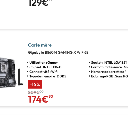
129€
Carte mère
Gigabyte
B860M GAMING X WIFI6E
Utilisation : Gamer
Socket : INTEL LGA1851
Chipset : INTEL B860
Format Carte-mère : M
Connectivité : Wifi
Nombre de barrettes : 4
Type de mémoire : DDR5
Eclairage RGB : Sans R
-16 %
209€
99
174€
90