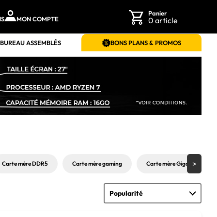
Panier
NS
MON COMPTE
0 article
 BUREAU ASSEMBLÉS
BONS PLANS & PROMOS
Carte mère DDR5
Carte mère gaming
Carte mère Gigabyte