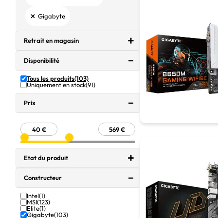
×
Gigabyte
Retrait en magasin
Disponibilité
Tous les produits
(103)
Uniquement en stock
(91)
Prix
Etat du produit
Constructeur
Intel
(1)
MSI
(123)
Elite
(1)
Gigabyte
(103)