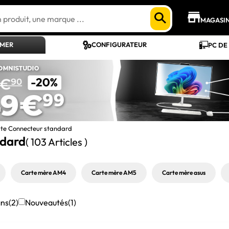
MAGASI
AMER
CONFIGURATEUR
PC DE
te Connecteur standard
ndard
( 103 Articles )
Carte mère AM4
Carte mère AM5
Carte mère asus
ans
(2)
Nouveautés
(1)