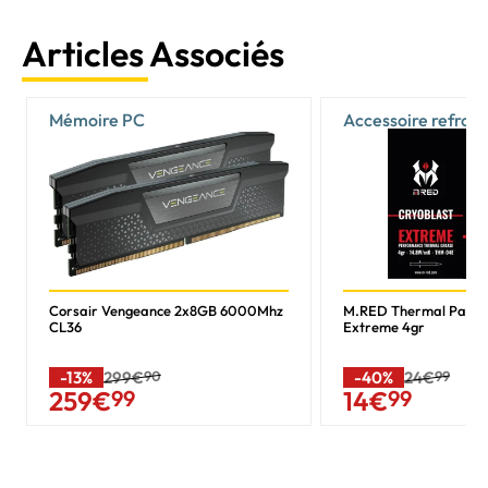
Articles Associés
Mémoire PC
Accessoire refroi
Corsair Vengeance 2x8GB 6000Mhz
M.RED Thermal Past
CL36
Extreme 4gr
-13%
299€
90
-40%
24€
99
259
€
99
14
€
99