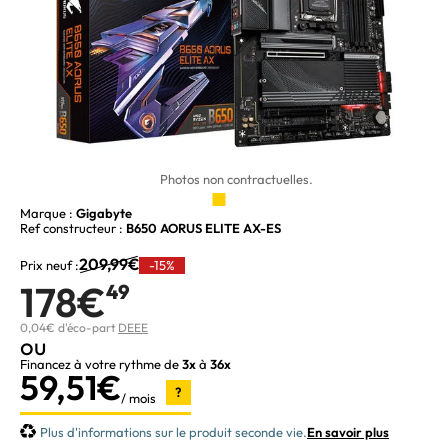
Photos non contractuelles.
Marque :
Gigabyte
Ref constructeur :
B650 AORUS ELITE AX-ES
209,99€
Prix neuf :
-15%
178€
49
0,04€ d'éco-part
DEEE
ou
Financez à votre rythme de
3x
à
36x
59,51€
?
/ mois
Plus d'informations sur le produit seconde vie.
En savoir plus