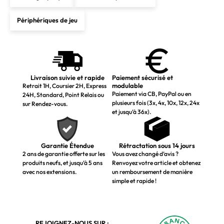
Périphériques de jeu
Livraison suivie et rapide
Paiement sécurisé et
modulable
Retrait 1H, Coursier 2H, Express
Paiement via CB, PayPal ou en
24H, Standard, Point Relais ou
plusieurs fois (3x, 4x, 10x, 12x, 24x
sur Rendez-vous.
et jusqu’à 36x).
Garantie Étendue
Rétractation sous 14 jours
2 ans de garantie offerte sur les
Vous avez changé d’avis ?
produits neufs, et jusqu’à 5 ans
Renvoyez votre article et obtenez
avec nos extensions.
un remboursement de manière
simple et rapide !
REJOIGNEZ-NOUS SUR :