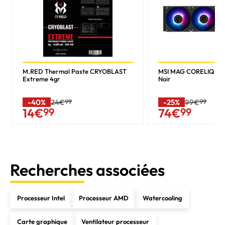
M.RED Thermal Paste CRYOBLAST
MSI MAG CORELIQUID 
Extreme 4gr
Noir
-40%
24€
99
-25%
99€
99
14
€
99
74
€
99
Recherches associées
Processeur Intel
Processeur AMD
Watercooling
Carte graphique
Ventilateur processeur