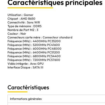
Caractéristiques principales
Grâce à sa conception solide et durable, cette carte mère vous perm
sans aucun souci.
En outre, le système de refroidissement efficace de la Gigabyte B6
Utilisation :
Gamer
optimales pour vos composants, ce qui prolonge leur durée de vie et
Chipset :
AMD B650
Connectivité :
Sans Wifi
Choisissez la Gigabyte B650 EAGLE pour une expérience informatique 
Type de mémoire :
DDR5
En résumé, si vous êtes un amateur de technologie à la recherche d'u
Nombre de Port M2 :
3
gamme de composants, la Gigabyte B650 EAGLE est le choix idéal. Ave
Couleur :
Noir
des avantages indéniables pour une expérience informatique de haute 
Connecteurs carte mère :
Connecteur standard
système et profiter de performances de pointe avec la Gigabyte B65
Fréquence (MHz) :
4400MHz PC35200
Fréquence (MHz) :
5200MHz PC41600
Fréquence (MHz) :
6000MHz PC48000
Fréquence (MHz) :
6400MHz PC51200
Fréquence (MHz) :
6800MHz PC54400
Fréquence (MHz) :
7200MHz PC57600
Vidéo intégrée :
Avec GPU
Interface Disque :
SATA III
Caractéristiques
Informations générales