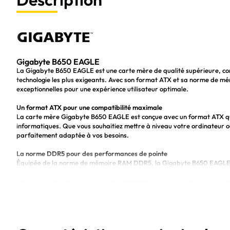
Gigabyte B650 EAGLE
La Gigabyte B650 EAGLE est une carte mère de qualité supérieure, c
technologie les plus exigeants. Avec son format ATX et sa norme de 
exceptionnelles pour une expérience utilisateur optimale.
Un format ATX pour une compatibilité maximale
La carte mère Gigabyte B650 EAGLE est conçue avec un format ATX q
informatiques. Que vous souhaitiez mettre à niveau votre ordinateur o
parfaitement adaptée à vos besoins.
La norme DDR5 pour des performances de pointe
Équipée de la norme de mémoire RAM DDR5, la Gigabyte B650 EAGLE o
informatique fluide et réactive. Avec une vitesse de transfert de donn
mère vous permettra de profiter pleinement de vos jeux et applications
Des avantages indéniables pour les amateurs de technologie
La Gigabyte B650 EAGLE dispose de toutes les fonctionnalités essenti
des ports USB 3.2 Gen 2 pour des transferts de données ultra rapides
exceptionnelle.