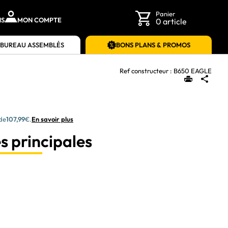
Panier
NS
MON COMPTE
0 article
 BUREAU ASSEMBLÉS
BONS PLANS & PROMOS
Ref constructeur :
B650 EAGLE
 de
107,99
€.
En savoir plus
s principales