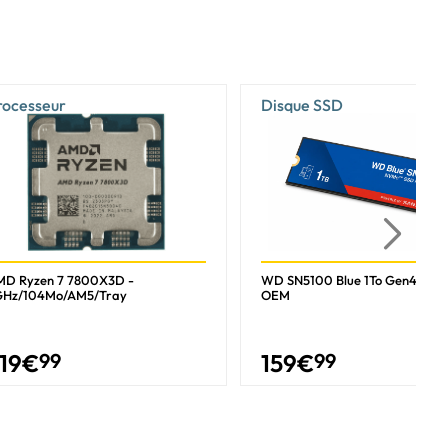
rocesseur
Disque SSD
MD Ryzen 7 7800X3D -
WD SN5100 Blue 1To Gen4 NVM
GHz/104Mo/AM5/Tray
OEM
19
€
99
159
€
99