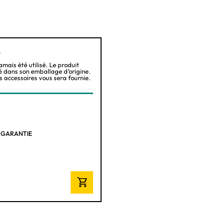
Non
Oui
t
amais été utilisé. Le produit
1 X PCI Express 4.0 16x
é dans son emballage d’origine.
es accessoires vous sera fournie.
3 X PCI Express 3.0 16x (1x)
Aucun
Intégré
E GARANTIE
8
1 X Realtek GbE LAN
Wi-Fi 6 AX
Bluetooth