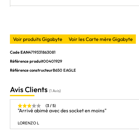
Voir produits Gigabyte
Voir les Carte mère Gigabyte
Code EAN
4719331863081
Référence produit
00401929
Référence constructeur
B650 EAGLE
Avis Clients
(1 Avis)
Type de mémoire
(3 / 5)
Technologie mémoire
"Arrivé abimé avec des socket en moins"
Capacité maximale de RAM par slot
LORENZO L
Capacité maximale de RAM
Graphique