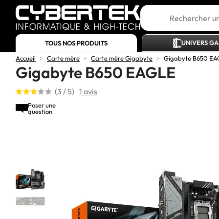
UNIVERS G
TOUS NOS PRODUITS
Accueil
>
Carte mère
>
Carte mère Gigabyte
>
Gigabyte B650 EA
Gigabyte B650 EAGLE
(3 / 5)
1 avis
Poser une
question