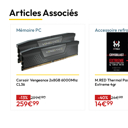
Articles Associés
Wi-Fi
Stockage
Mémoire PC
Accessoire refr
RAID supporté
Connecteurs Disques
Nombre de slot(s) M.2
Corsair Vengeance 2x8GB 6000Mhz
M.RED Thermal Pa
CL36
Extreme 4gr
Modes RAID supportés
-13%
299€
90
-40%
24€
99
259
€
99
14
€
99
Connectique
Emplacement des connecteurs carte mère