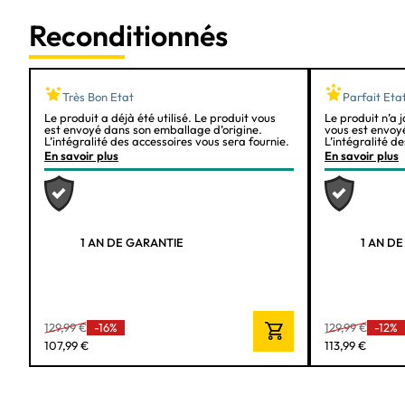
Reconditionnés
Contrôleur graphique intégré
Compatible coeur graphique intégré au CPU
Slots d'extension
Très Bon Etat
Parfait Eta
Le produit a déjà été utilisé. Le produit vous
Le produit n’a j
Connecteur(s) graphique
est envoyé dans son emballage d’origine.
vous est envoy
L’intégralité des accessoires vous sera fournie.
L’intégralité d
Nombre et Type de slots
En savoir plus
En savoir plus
Type de multi-GPU
Audio
Chipset Audio
1 AN DE GARANTIE
1 AN D
Nombre de canaux audio
Réseau
129,99 €
-16%
129,99 €
-12%
Nombre de ports/Contrôleur Ethernet
107,99 €
113,99 €
Norme(s) réseau