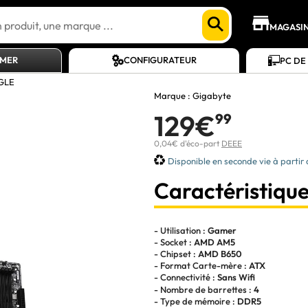
MAGASI
AMER
CONFIGURATEUR
PC DE
GLE
Marque :
Gigabyte
129€
99
0,04€ d'éco-part
DEEE
Disponible en seconde vie à partir
Caractéristique
- Utilisation :
Gamer
- Socket :
AMD AM5
- Chipset :
AMD B650
- Format Carte-mère :
ATX
- Connectivité :
Sans Wifi
- Nombre de barrettes :
4
- Type de mémoire :
DDR5