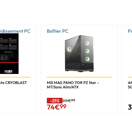
100/1000 Mbps
Oui
oidissement PC
Boîtier PC
P
Oui
1 X M.2 - PCI-E 5.0 4x
2 X M.2 - PCI-E 4.0 4x
4 X Serial ATA 6Gb/s (SATA Revision 3)
3
ste CRYOBLAST
MSI MAG PANO 110R PZ Noir -
A
MT/Sans Alim/ATX
10
5
0
-25%
99€
99
3
74
€
99
1
Connecteurs standards (sur la carte mère)