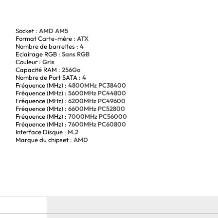
ettra également de réaliser des configurations avancées
50 EAGLE garantit des températures de fonctionnement
Socket :
AMD AM5
 améliore les performances globales de votre système.
Format Carte-mère :
ATX
Nombre de barrettes :
4
de haute qualité
Eclairage RGB :
Sans RGB
ne carte mère performante et compatible avec une large
Couleur :
Gris
c sa norme DDR5 et son format ATX, cette carte mère offre
Capacité RAM :
256Go
qualité. N'attendez plus pour mettre à niveau votre
Nombre de Port SATA :
4
0 EAGLE.
Fréquence (MHz) :
4800MHz PC38400
Fréquence (MHz) :
5600MHz PC44800
Fréquence (MHz) :
6200MHz PC49600
Fréquence (MHz) :
6600MHz PC52800
Fréquence (MHz) :
7000MHz PC56000
Fréquence (MHz) :
7600MHz PC60800
Interface Disque :
M.2
Marque du chipset :
AMD