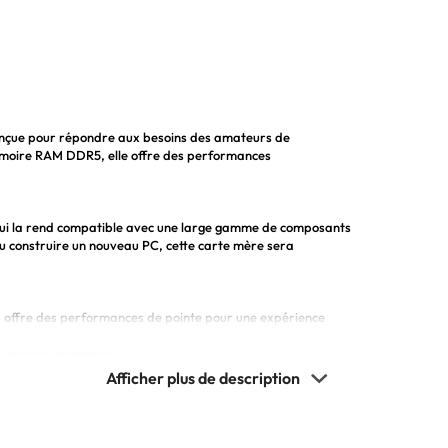
onçue pour répondre aux besoins des amateurs de
mémoire RAM DDR5, elle offre des performances
ui la rend compatible avec une large gamme de composants
u construire un nouveau PC, cette carte mère sera
ffre des performances de pointe pour une expérience
ées deux fois plus rapide que la norme DDR4, cette carte
 les plus exigeants.
elles pour une expérience informatique optimale, telles que
 et une connectique HDMI pour une qualité d'affichage