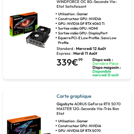
WINDFORCE OC 8G-Seconde Vie-
Etat Satisfaisant
Utilisation : Gamer
Constructeur GPU : NVIDIA
GPU : NVIDIA GF RTX 4060 Ti
Sorties vidéo GPU : HDMI
Sorties vidéo GPU : DisplayPort
Equerre PCI-E Low Profile : Sans Low
Profile
Standard :
Mercredi 12 Août
Express :
Mardi 11 Août
339€
99
Dispo web :
Dernière Pièce
Dispo magasin :
Disponible
mercredi 12 août
Carte graphique
Gigabyte
AORUS GeForce RTX 5070
MASTER 12G-Seconde Vie-Très Bon
Etat
Utilisation : Gamer
Constructeur GPU : NVIDIA
GPU : NVIDIA GF RTX 5070