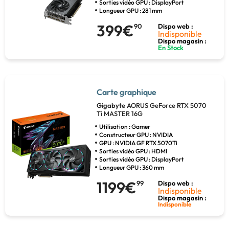
Sorties vidéo GPU : DisplayPort
Longueur GPU : 281 mm
399€
90
Dispo web :
Indisponible
Dispo magasin :
En Stock
Carte graphique
Gigabyte
AORUS GeForce RTX 5070
Ti MASTER 16G
Utilisation : Gamer
Constructeur GPU : NVIDIA
GPU : NVIDIA GF RTX 5070Ti
Sorties vidéo GPU : HDMI
Sorties vidéo GPU : DisplayPort
Longueur GPU : 360 mm
1199€
99
Dispo web :
Indisponible
Dispo magasin :
Indisponible