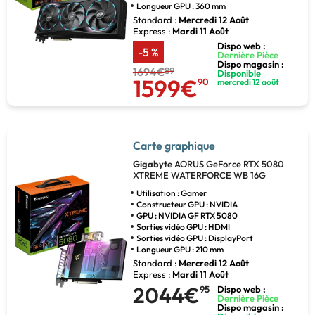
Longueur GPU : 360 mm
Standard :
Mercredi 12 Août
Express :
Mardi 11 Août
Dispo web :
-5 %
Dernière Pièce
Dispo magasin :
1694€
89
Disponible
1599€
90
mercredi 12 août
Carte graphique
Gigabyte
AORUS GeForce RTX 5080
XTREME WATERFORCE WB 16G
Utilisation : Gamer
Constructeur GPU : NVIDIA
GPU : NVIDIA GF RTX 5080
Sorties vidéo GPU : HDMI
Sorties vidéo GPU : DisplayPort
Longueur GPU : 210 mm
Standard :
Mercredi 12 Août
Express :
Mardi 11 Août
2044€
95
Dispo web :
Dernière Pièce
Dispo magasin :