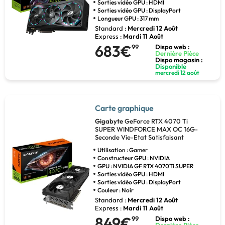
Sorties vidéo GPU : HDMI
Sorties vidéo GPU : DisplayPort
Longueur GPU : 317 mm
Standard :
Mercredi 12 Août
Express :
Mardi 11 Août
683€
99
Dispo web :
Dernière Pièce
Dispo magasin :
Disponible
mercredi 12 août
Carte graphique
Gigabyte
GeForce RTX­­ 4070 Ti
SUPER WINDFORCE MAX OC 16G-
Seconde Vie-Etat Satisfaisant
Utilisation : Gamer
Constructeur GPU : NVIDIA
GPU : NVIDIA GF RTX 4070Ti SUPER
Sorties vidéo GPU : HDMI
Sorties vidéo GPU : DisplayPort
Couleur : Noir
Standard :
Mercredi 12 Août
Express :
Mardi 11 Août
849€
99
Dispo web :