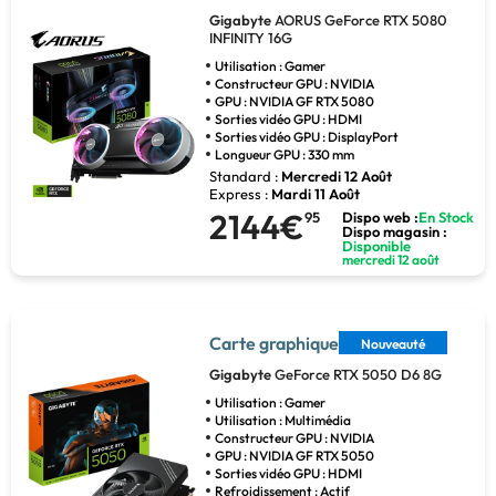
Gigabyte
AORUS GeForce RTX 5080
INFINITY 16G
Utilisation : Gamer
Constructeur GPU : NVIDIA
GPU : NVIDIA GF RTX 5080
Sorties vidéo GPU : HDMI
Sorties vidéo GPU : DisplayPort
Longueur GPU : 330 mm
Standard :
Mercredi 12 Août
Express :
Mardi 11 Août
2144€
95
Dispo web :
En Stock
Dispo magasin :
Disponible
mercredi 12 août
Carte graphique
Nouveauté
Gigabyte
GeForce RTX 5050 D6 8G
Utilisation : Gamer
Utilisation : Multimédia
Constructeur GPU : NVIDIA
GPU : NVIDIA GF RTX 5050
Sorties vidéo GPU : HDMI
Refroidissement : Actif