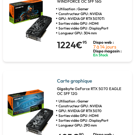
WINDFORCE OC SFF 16G
Utilisation : Gamer
Constructeur GPU : NVIDIA
GPU : NVIDIA GF RTX 5070Ti
Sorties vidéo GPU : HDMI
Sorties vidéo GPU : DisplayPort
Longueur GPU : 304 mm
1224€
95
Dispo web :
7 à 14 jours
Dispo magasin :
En Stock
Carte graphique
Gigabyte
GeForce RTX 5070 EAGLE
OC SFF 12G
Utilisation : Gamer
Constructeur GPU : NVIDIA
GPU : NVIDIA GF RTX 5070
Sorties vidéo GPU : HDMI
Sorties vidéo GPU : DisplayPort
Longueur GPU : 290 mm
90
Dispo web :