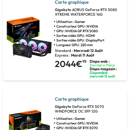
Carte graphique
Gigabyte
AORUS GeForce RTX 5080
XTREME WATERFORCE 16G
Utilisation : Gamer
Constructeur GPU : NVIDIA
GPU : NVIDIA GF RTX 5080
Sorties vidéo GPU : HDMI
Sorties vidéo GPU : DisplayPort
Longueur GPU : 220 mm
Standard :
Mercredi 12 Août
Express :
Mardi 11 Août
2044€
95
Dispo web :
Dernière Pièce
Dispo magasin :
Disponible
mercredi 12 août
Carte graphique
Gigabyte
GeForce RTX 5070
WINDFORCE OC SFF 12G
Utilisation : Gamer
Constructeur GPU : NVIDIA
GPU : NVIDIA GF RTX 5070