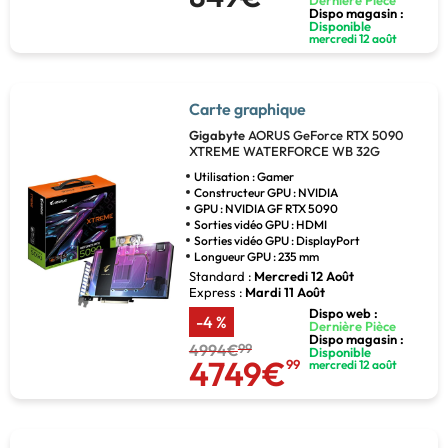
Dernière Pièce
Dispo magasin :
Disponible
mercredi 12 août
Carte graphique
Gigabyte
AORUS GeForce RTX 5090
XTREME WATERFORCE WB 32G
Utilisation : Gamer
Constructeur GPU : NVIDIA
GPU : NVIDIA GF RTX 5090
Sorties vidéo GPU : HDMI
Sorties vidéo GPU : DisplayPort
Longueur GPU : 235 mm
Standard :
Mercredi 12 Août
Express :
Mardi 11 Août
Dispo web :
-4 %
Dernière Pièce
Dispo magasin :
4994€
99
Disponible
4749€
99
mercredi 12 août