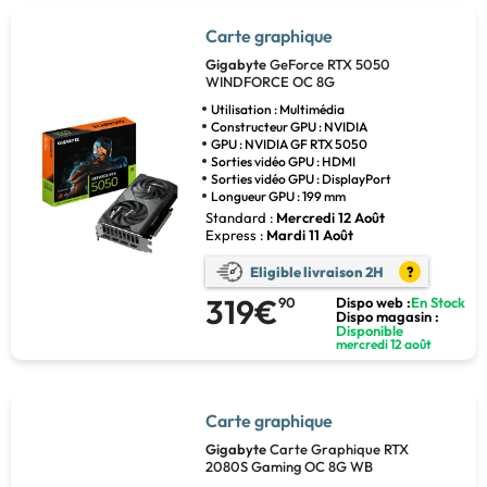
Carte graphique
Gigabyte
GeForce RTX 5050
WINDFORCE OC 8G
Utilisation : Multimédia
Constructeur GPU : NVIDIA
GPU : NVIDIA GF RTX 5050
Sorties vidéo GPU : HDMI
Sorties vidéo GPU : DisplayPort
Longueur GPU : 199 mm
Standard :
Mercredi 12 Août
Express :
Mardi 11 Août
Eligible livraison 2H
?
319€
90
Dispo web :
En Stock
Dispo magasin :
Disponible
mercredi 12 août
Carte graphique
Gigabyte
Carte Graphique RTX
2080S Gaming OC 8G WB