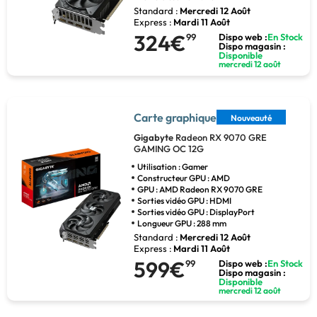
Standard :
Mercredi 12 Août
Express :
Mardi 11 Août
324€
99
Dispo web :
En Stock
Dispo magasin :
Disponible
mercredi 12 août
Carte graphique
Nouveauté
Gigabyte
Radeon RX 9070 GRE
GAMING OC 12G
Utilisation : Gamer
Constructeur GPU : AMD
GPU : AMD Radeon RX 9070 GRE
Sorties vidéo GPU : HDMI
Sorties vidéo GPU : DisplayPort
Longueur GPU : 288 mm
Standard :
Mercredi 12 Août
Express :
Mardi 11 Août
599€
99
Dispo web :
En Stock
Dispo magasin :
Disponible
mercredi 12 août