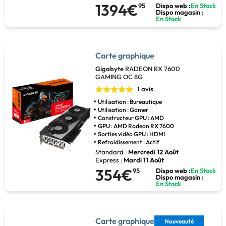
1394€
95
Dispo web :
En Stock
Dispo magasin :
En Stock
Carte graphique
Gigabyte
RADEON RX 7600
GAMING OC 8G
1 avis
Utilisation : Bureautique
Utilisation : Gamer
Constructeur GPU : AMD
GPU : AMD Radeon RX 7600
Sorties vidéo GPU : HDMI
Refroidissement : Actif
Standard :
Mercredi 12 Août
Express :
Mardi 11 Août
354€
95
Dispo web :
En Stock
Dispo magasin :
En Stock
Carte graphique
Nouveauté