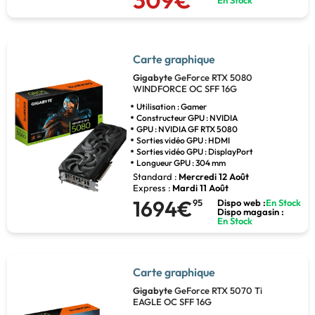
309€
En Stock
Carte graphique
Gigabyte
GeForce RTX 5080
WINDFORCE OC SFF 16G
Utilisation : Gamer
Constructeur GPU : NVIDIA
GPU : NVIDIA GF RTX 5080
Sorties vidéo GPU : HDMI
Sorties vidéo GPU : DisplayPort
Longueur GPU : 304 mm
Standard :
Mercredi 12 Août
Express :
Mardi 11 Août
1694€
95
Dispo web :
En Stock
Dispo magasin :
En Stock
Carte graphique
Gigabyte
GeForce RTX 5070 Ti
EAGLE OC SFF 16G