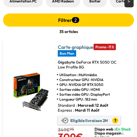
Alimentation PC
AMD Radeon
Boitier
Carte graph
Filtrer
2
35 articles
Carte graphique
Promo -11 %
Bon Plan
Gigabyte
GeForce RTX 5050 OC
Low Profile 8G
Utilisation : Multimédia
Constructeur GPU : NVIDIA
GPU : NVIDIA GF RTX 5050
Sorties vidéo GPU : HDMI
Sorties vidéo GPU : DisplayPort
Longueur GPU : 182 mm
Standard :
Mercredi 12 Août
Express :
Mardi 11 Août
Eligible livraison 2H
?
349€
95
Dispo web :
En Stock
Dispo magasin :