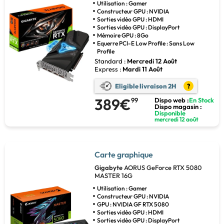
Utilisation : Gamer
Constructeur GPU : NVIDIA
Sorties vidéo GPU : HDMI
Sorties vidéo GPU : DisplayPort
Mémoire GPU : 8Go
Equerre PCI-E Low Profile : Sans Low
Profile
Standard :
Mercredi 12 Août
Express :
Mardi 11 Août
Eligible livraison 2H
?
389€
99
Dispo web :
En Stock
Dispo magasin :
Disponible
mercredi 12 août
Carte graphique
Gigabyte
AORUS GeForce RTX 5080
MASTER 16G
Utilisation : Gamer
Constructeur GPU : NVIDIA
GPU : NVIDIA GF RTX 5080
Sorties vidéo GPU : HDMI
Sorties vidéo GPU : DisplayPort