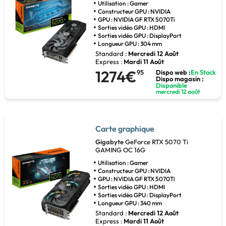
Utilisation : Gamer
Constructeur GPU : NVIDIA
GPU : NVIDIA GF RTX 5070Ti
Sorties vidéo GPU : HDMI
Sorties vidéo GPU : DisplayPort
Longueur GPU : 304 mm
Standard :
Mercredi 12 Août
Express :
Mardi 11 Août
1274€
95
Dispo web :
En Stock
Dispo magasin :
Disponible
mercredi 12 août
Carte graphique
Gigabyte
GeForce RTX 5070 Ti
GAMING OC 16G
Utilisation : Gamer
Constructeur GPU : NVIDIA
GPU : NVIDIA GF RTX 5070Ti
Sorties vidéo GPU : HDMI
Sorties vidéo GPU : DisplayPort
Longueur GPU : 340 mm
Standard :
Mercredi 12 Août
Express :
Mardi 11 Août