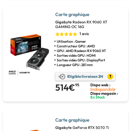
Carte graphique
Gigabyte
Radeon RX 9060 XT
GAMING OC 16G
1 avis
Utilisation : Gamer
Constructeur GPU : AMD
GPU : AMD Radeon RX 9060 XT
Sorties vidéo GPU : HDMI
Sorties vidéo GPU : DisplayPort
Longueur GPU : 281 mm
Eligible livraison 2H
?
514€
95
Dispo web :
Indisponible
Dispo magasin :
En Stock
Carte graphique
Gigabyte
GeForce RTX 5070 Ti