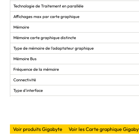
Technologie de Traitement en parallèle
Affichages max par carte graphique
Mémoire
Mémoire carte graphique distincte
Type de mémoire de l'adaptateur graphique
Mémoire Bus
Fréquence de la mémoire
Connectivité
Type d'interface
Quantité de ports HDMI
Quantité d'interface DisplayPorts
représentation / réalisation
Voir produits Gigabyte
Voir les Carte graphique Gigaby
Synthoniseur TV intégré