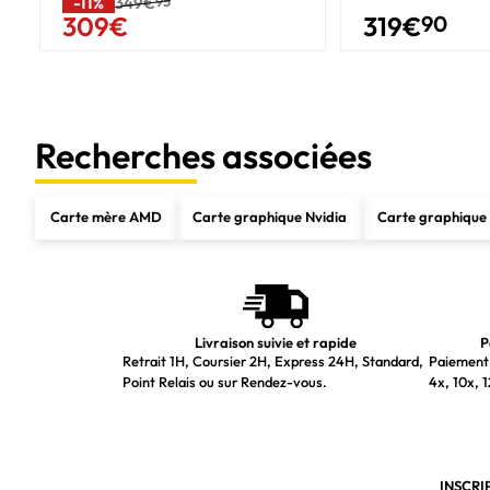
Type d'emballage
-11%
349€
95
319
€
90
309
€
Données logistiques
Produit par casier d’expédition (interne)
Recherches associées
Carte mère AMD
Carte graphique Nvidia
Carte graphiqu
Livraison suivie et rapide
P
Retrait 1H, Coursier 2H, Express 24H, Standard,
Paiement 
Point Relais ou sur Rendez-vous.
4x, 10x, 1
INSCRI