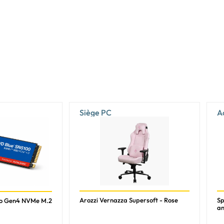
12.0
4.6
Non
Oui
3 année(s)
Actif
Siège PC
A
V
GIGABYTE WINDFORCE 2X
2 ventilateur(s)
Full-Height/Half-Length (FH/HL)
2
Noir
Arozzi Vernazza Supersoft - Rose
Sp
To Gen4 NVMe M.2
an