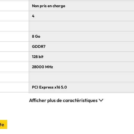
Non pris en charge
4
8 Go
GDDR7
128 bit
28000 MHz
PCI Express x16 5.0
1
3
te
Non