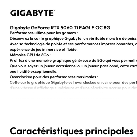
Gigabyte GeForce RTX 5060 Ti EAGLE OC 8G
Performance ultime pour les gamers :
Découvrez la carte graphique Gigabyte, un véritable monstre de puiss
Avec sa technologie de pointe et ses performances impressionnantes, c
expérience de jeu immersive et fluide.
Mémoire GPU de 8Go :
Profitez d'une mémoire graphique généreuse de 8Go qui vous permettra
Que vous soyez un joueur occasionnel ou un joueur passionné, cette ca
une fluidité exceptionnelle.
Overclockée pour des performances maximales :
Cette carte graphique Gigabyte est overclockée en usine pour des perf
d'une vitesse d'affichage supérieure et d'une réactivité accrue pour de
cœur de l'action avec une fluidité inégalée et des détails saisissants.
Puissance inégalée pour des performances de jeu optimales.
Mémoire GPU de 8Go pour une expérience visuelle immersive.
Overclockée en usine pour des performances maximales dès le dépar
Caractéristiques principales