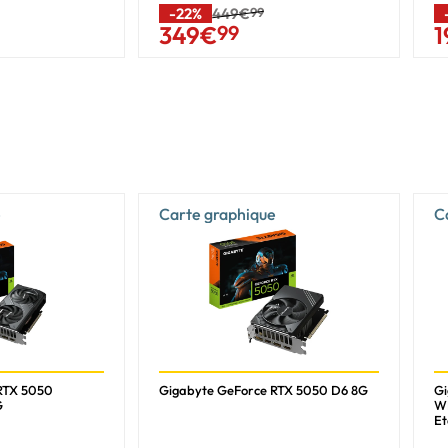
650 W
-22%
449€
99
349
€
99
1
1x 8-pin
135 W
600 g
215 mm
40 mm
e
Carte graphique
C
122 mm
235 mm
330 mm
57 mm
RTX 5050
Gigabyte GeForce RTX 5050 D6 8G
Gi
G
W
960 g
Et