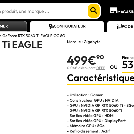
MAGASI
AMER
CONFIGURATEUR
PC DE
e GeForce RTX 5060 Ti EAGLE OC 8G
 Ti EAGLE
Marque :
Gigabyte
499€
90
Financ
53
ou
0,04€ d'éco-part
DEEE
Caractéristique
- Utilisation :
Gamer
- Constructeur GPU :
NVIDIA
- GPU :
NVIDIA GF RTX 5060 Ti - 8Go
- GPU :
NVIDIA GF RTX 5060Ti
- Sorties vidéo GPU :
HDMI
- Sorties vidéo GPU :
DisplayPort
- Mémoire GPU :
8Go
- Refroidissement :
Actif