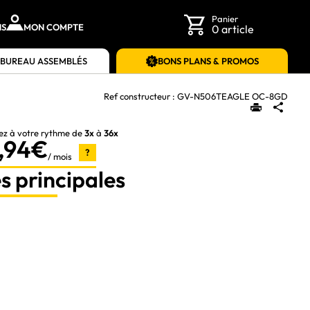
Panier
NS
MON COMPTE
0 article
 BUREAU ASSEMBLÉS
BONS PLANS & PROMOS
Ref constructeur :
GV-N506TEAGLE OC-8GD
ez à votre rythme de
3x
à
36x
,94€
?
/ mois
s principales