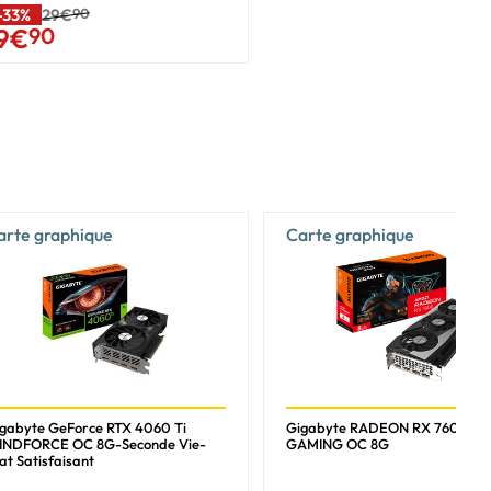
-33%
29€
90
9
€
90
arte graphique
Carte graphique
gabyte GeForce RTX 4060 Ti
Gigabyte RADEON RX 7600
INDFORCE OC 8G-Seconde Vie-
GAMING OC 8G
at Satisfaisant