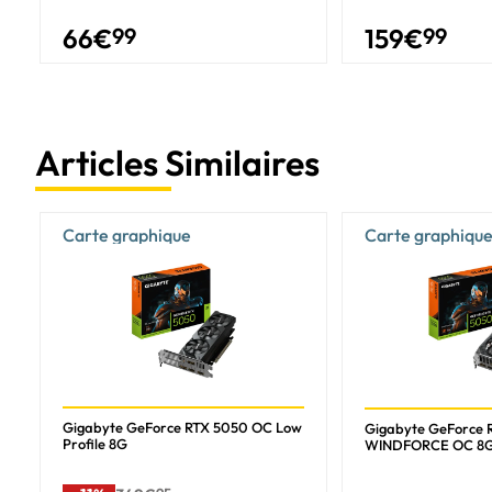
Alimentation minimum supportée
66
€
99
159
€
99
Prises de courant supplementaires
Enveloppe thermique (TDP, Thermal Design Power)
Poids et dimensions
Articles Similaires
Poids
Longueur du produit
Profondeur
Carte graphique
Carte graphiqu
Hauteur
Informations sur l'emballage
Largeur du colis
Profondeur du colis
Hauteur du colis
Gigabyte GeForce RTX 5050 OC Low
Gigabyte GeForce 
Profile 8G
WINDFORCE OC 8
Poids du paquet