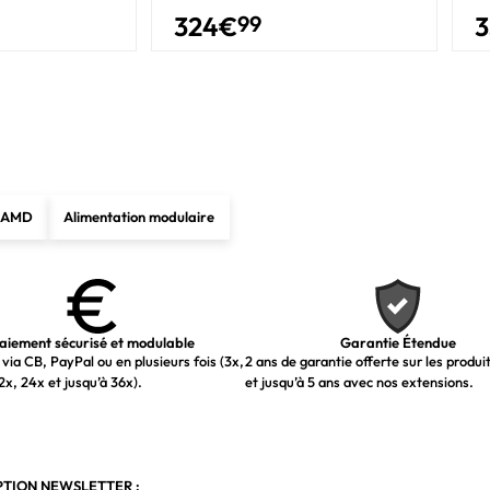
Boîte
324
€
99
3
1 pièce(s)
e AMD
Alimentation modulaire
aiement sécurisé et modulable
Garantie Étendue
via CB, PayPal ou en plusieurs fois (3x,
2 ans de garantie offerte sur les produi
2x, 24x et jusqu’à 36x).
et jusqu’à 5 ans avec nos extensions.
PTION NEWSLETTER :