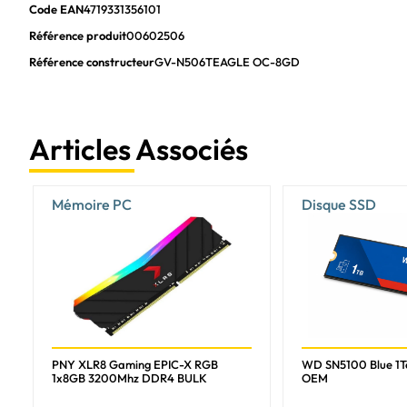
Code EAN
4719331356101
Version DirectX
Référence produit
00602506
Version OpenGL
Référence constructeur
GV-N506TEAGLE OC-8GD
DVI dual-link
Édition surcadencée (OC)
Période de garantie
Articles Associés
Design
Type de refroidissement
Mémoire PC
Disque SSD
Technologie de refroidissement
Nombre de ventilateurs
Format
Nombre de ports
Couleur du produit
PNY XLR8 Gaming EPIC-X RGB
WD SN5100 Blue 1
1x8GB 3200Mhz DDR4 BULK
OEM
Puissance