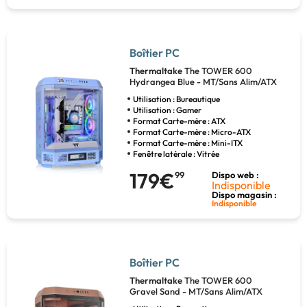
Boîtier PC
Thermaltake
The TOWER 600
Hydrangea Blue - MT/Sans Alim/ATX
Utilisation : Bureautique
Utilisation : Gamer
Format Carte-mère : ATX
Format Carte-mère : Micro-ATX
Format Carte-mère : Mini-ITX
Fenêtre latérale : Vitrée
179€
99
Dispo web :
Indisponible
Dispo magasin :
Indisponible
Boîtier PC
Thermaltake
The TOWER 600
Gravel Sand - MT/Sans Alim/ATX