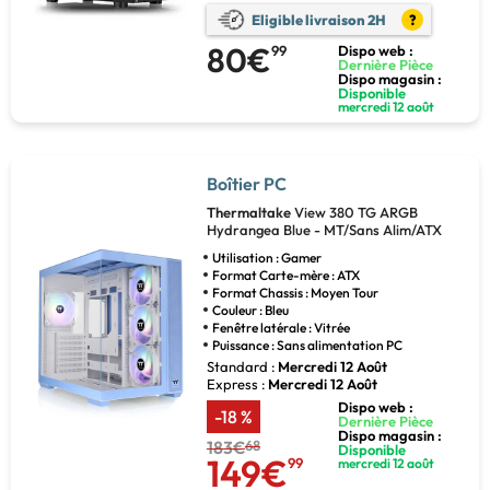
Eligible livraison 2H
?
80€
99
Dispo web :
Dernière Pièce
Dispo magasin :
Disponible
mercredi 12 août
Boîtier PC
Thermaltake
View 380 TG ARGB
Hydrangea Blue - MT/Sans Alim/ATX
Utilisation : Gamer
Format Carte-mère : ATX
Format Chassis : Moyen Tour
Couleur : Bleu
Fenêtre latérale : Vitrée
Puissance : Sans alimentation PC
Standard :
Mercredi 12 Août
Express :
Mercredi 12 Août
Dispo web :
-18 %
Dernière Pièce
Dispo magasin :
183€
68
Disponible
149€
99
mercredi 12 août