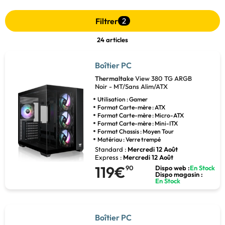
Filtrer
2
24 articles
Boîtier PC
Thermaltake
View 380 TG ARGB
Noir - MT/Sans Alim/ATX
Utilisation : Gamer
Format Carte-mère : ATX
Format Carte-mère : Micro-ATX
Format Carte-mère : Mini-ITX
Format Chassis : Moyen Tour
Matériau : Verre trempé
Standard :
Mercredi 12 Août
Express :
Mercredi 12 Août
119€
90
Dispo web :
En Stock
Dispo magasin :
En Stock
Boîtier PC