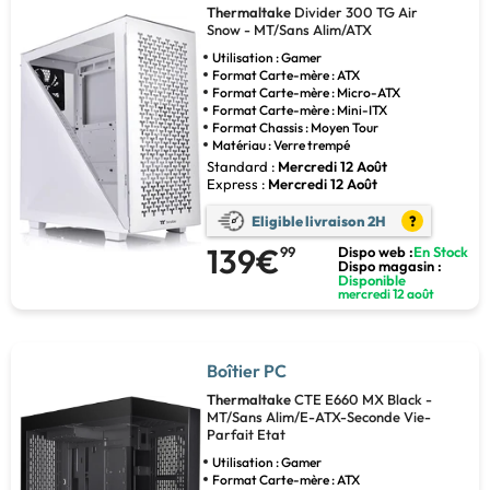
Thermaltake
Divider 300 TG Air
Snow - MT/Sans Alim/ATX
Utilisation : Gamer
Format Carte-mère : ATX
Format Carte-mère : Micro-ATX
Format Carte-mère : Mini-ITX
Format Chassis : Moyen Tour
Matériau : Verre trempé
Standard :
Mercredi 12 Août
Express :
Mercredi 12 Août
Eligible livraison 2H
?
139€
99
Dispo web :
En Stock
Dispo magasin :
Disponible
mercredi 12 août
Boîtier PC
Thermaltake
CTE E660 MX Black -
MT/Sans Alim/E-ATX-Seconde Vie-
Parfait Etat
Utilisation : Gamer
Format Carte-mère : ATX