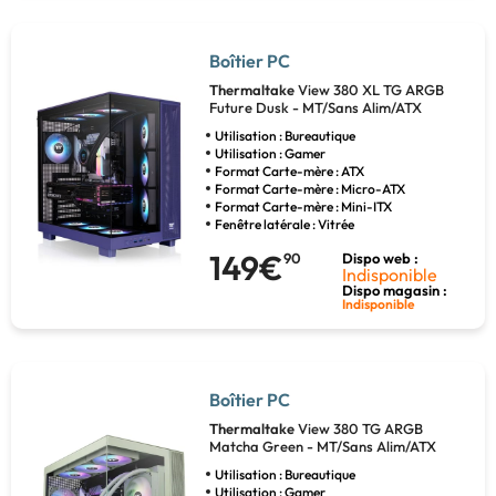
Boîtier PC
Thermaltake
View 380 XL TG ARGB
Future Dusk - MT/Sans Alim/ATX
Utilisation : Bureautique
Utilisation : Gamer
Format Carte-mère : ATX
Format Carte-mère : Micro-ATX
Format Carte-mère : Mini-ITX
Fenêtre latérale : Vitrée
149€
90
Dispo web :
Indisponible
Dispo magasin :
Indisponible
Boîtier PC
Thermaltake
View 380 TG ARGB
Matcha Green - MT/Sans Alim/ATX
Utilisation : Bureautique
Utilisation : Gamer