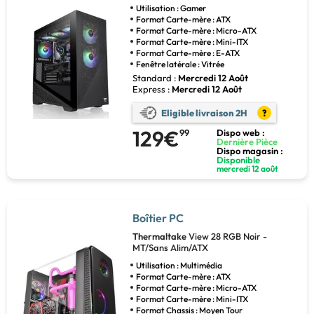
Utilisation : Gamer
Format Carte-mère : ATX
Format Carte-mère : Micro-ATX
Format Carte-mère : Mini-ITX
Format Carte-mère : E-ATX
Fenêtre latérale : Vitrée
Standard :
Mercredi 12 Août
Express :
Mercredi 12 Août
Eligible livraison 2H
?
129€
99
Dispo web :
Dernière Pièce
Dispo magasin :
Disponible
mercredi 12 août
Boîtier PC
Thermaltake
View 28 RGB Noir -
MT/Sans Alim/ATX
Utilisation : Multimédia
Format Carte-mère : ATX
Format Carte-mère : Micro-ATX
Format Carte-mère : Mini-ITX
Format Chassis : Moyen Tour