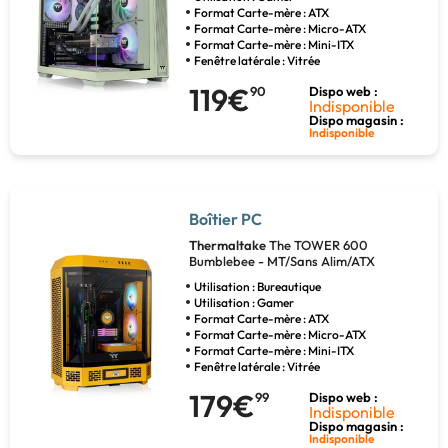
Format Carte-mère : ATX
Format Carte-mère : Micro-ATX
Format Carte-mère : Mini-ITX
Fenêtre latérale : Vitrée
119€
90
Dispo web :
Indisponible
Dispo magasin :
Indisponible
Boîtier PC
Thermaltake
The TOWER 600
Bumblebee - MT/Sans Alim/ATX
Utilisation : Bureautique
Utilisation : Gamer
Format Carte-mère : ATX
Format Carte-mère : Micro-ATX
Format Carte-mère : Mini-ITX
Fenêtre latérale : Vitrée
179€
99
Dispo web :
Indisponible
Dispo magasin :
Indisponible