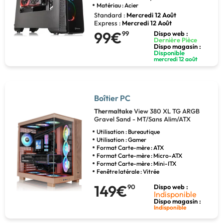
Matériau : Acier
Standard :
Mercredi 12 Août
Express :
Mercredi 12 Août
99€
99
Dispo web :
Dernière Pièce
Dispo magasin :
Disponible
mercredi 12 août
Boîtier PC
Thermaltake
View 380 XL TG ARGB
Gravel Sand - MT/Sans Alim/ATX
Utilisation : Bureautique
Utilisation : Gamer
Format Carte-mère : ATX
Format Carte-mère : Micro-ATX
Format Carte-mère : Mini-ITX
Fenêtre latérale : Vitrée
149€
90
Dispo web :
Indisponible
Dispo magasin :
Indisponible