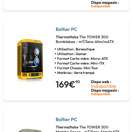
Dispo magasin :
Indisponible
Boîtier PC
Thermaltake
The TOWER 300
Bumblebee - mT/Sans Alim/mATX
Utilisation : Bureautique
Utilisation : Gamer
Format Carte-mère : Micro-ATX
Format Carte-mère : Mini-ITX
Format Chassis : Mini Tour
Matériau : Verre trempé
169€
90
Dispo web :
Indisponible
Dispo magasin :
Indisponible
Boîtier PC
Thermaltake
The TOWER 300
Matcha Green - mT/Sans Alim/mATX