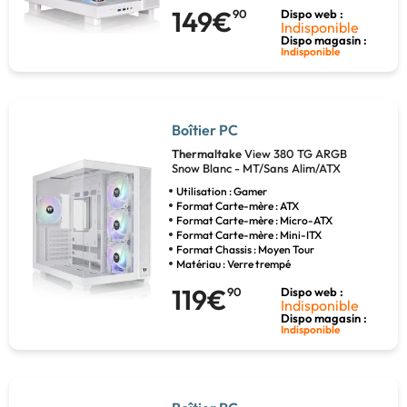
149€
90
Dispo web :
Indisponible
Dispo magasin :
Indisponible
Boîtier PC
Thermaltake
View 380 TG ARGB
Snow Blanc - MT/Sans Alim/ATX
Utilisation : Gamer
Format Carte-mère : ATX
Format Carte-mère : Micro-ATX
Format Carte-mère : Mini-ITX
Format Chassis : Moyen Tour
Matériau : Verre trempé
119€
90
Dispo web :
Indisponible
Dispo magasin :
Indisponible