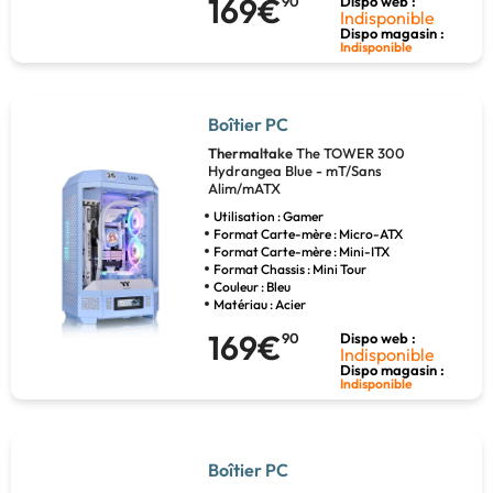
169€
90
Dispo web :
Indisponible
Dispo magasin :
Indisponible
Boîtier PC
Thermaltake
The TOWER 300
Hydrangea Blue - mT/Sans
Alim/mATX
Utilisation : Gamer
Format Carte-mère : Micro-ATX
Format Carte-mère : Mini-ITX
Format Chassis : Mini Tour
Couleur : Bleu
Matériau : Acier
169€
90
Dispo web :
Indisponible
Dispo magasin :
Indisponible
Boîtier PC