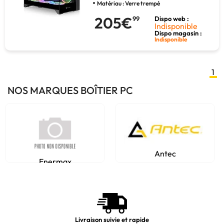
Matériau : Verre trempé
205€
99
Dispo web :
Indisponible
Dispo magasin :
Indisponible
1
NOS MARQUES BOÎTIER PC
Antec
Enermax
Livraison suivie et rapide