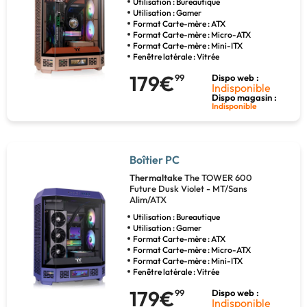
Utilisation : Bureautique
Utilisation : Gamer
Format Carte-mère : ATX
Format Carte-mère : Micro-ATX
Format Carte-mère : Mini-ITX
Fenêtre latérale : Vitrée
179€
99
Dispo web :
Indisponible
Dispo magasin :
Indisponible
Boîtier PC
Thermaltake
The TOWER 600
Future Dusk Violet - MT/Sans
Alim/ATX
Utilisation : Bureautique
Utilisation : Gamer
Format Carte-mère : ATX
Format Carte-mère : Micro-ATX
Format Carte-mère : Mini-ITX
Fenêtre latérale : Vitrée
179€
99
Dispo web :
Indisponible