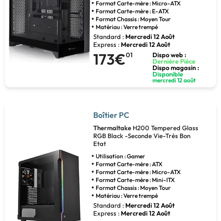
Format Carte-mère : Micro-ATX
Format Carte-mère : E-ATX
Format Chassis : Moyen Tour
Matériau : Verre trempé
Standard :
Mercredi 12 Août
Express :
Mercredi 12 Août
173€
01
Dispo web :
Dernière Pièce
Dispo magasin :
Disponible
mercredi 12 août
Boîtier PC
Thermaltake
H200 Tempered Glass
RGB Black -Seconde Vie-Très Bon
Etat
Utilisation : Gamer
Format Carte-mère : ATX
Format Carte-mère : Micro-ATX
Format Carte-mère : Mini-ITX
Format Chassis : Moyen Tour
Matériau : Verre trempé
Standard :
Mercredi 12 Août
Express :
Mercredi 12 Août