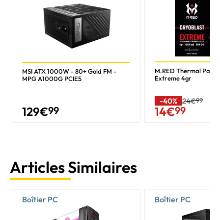
M.RED Thermal Past
MSI ATX 1000W - 80+ Gold FM -
Extreme 4gr
MPG A1000G PCIE5
-40%
24€
99
129
€
99
14
€
99
Articles Similaires
Boîtier PC
Boîtier PC