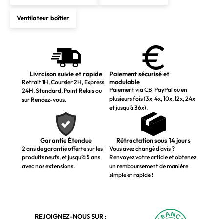
Ventilateur boîtier
Livraison suivie et rapide
Paiement sécurisé et
modulable
Retrait 1H, Coursier 2H, Express
Paiement via CB, PayPal ou en
24H, Standard, Point Relais ou
plusieurs fois (3x, 4x, 10x, 12x, 24x
sur Rendez-vous.
et jusqu’à 36x).
Garantie Étendue
Rétractation sous 14 jours
2 ans de garantie offerte sur les
Vous avez changé d’avis ?
produits neufs, et jusqu’à 5 ans
Renvoyez votre article et obtenez
avec nos extensions.
un remboursement de manière
simple et rapide !
REJOIGNEZ-NOUS SUR :