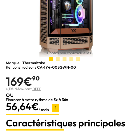
Photos non contractuelles.
Marque :
Thermaltake
Ref constructeur :
CA-1Y4-00SGWN-00
169€
90
0,11€ d'éco-part
DEEE
ou
Financez à votre rythme de
3x
à
36x
56,64€
?
/ mois
Caractéristiques principales