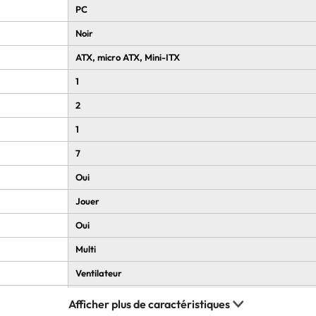
PC
Noir
ATX, micro ATX, Mini-ITX
1
2
1
7
Oui
Jouer
Oui
Multi
Ventilateur
Oui