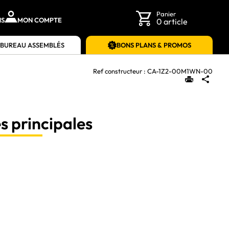
Panier
NS
MON COMPTE
0 article
 BUREAU ASSEMBLÉS
BONS PLANS & PROMOS
Ref constructeur :
CA-1Z2-00M1WN-00
s principales