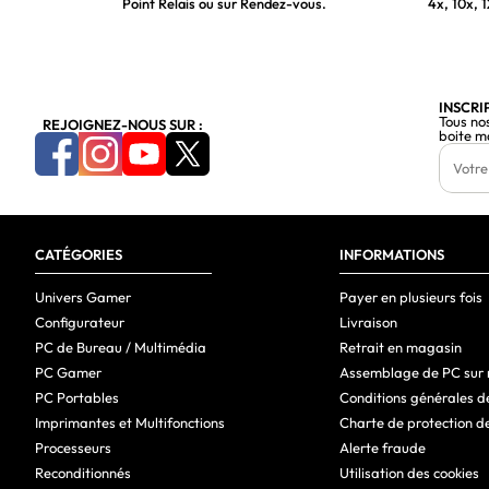
Point Relais ou sur Rendez-vous.
4x, 10x, 1
Capacité de refroidissement liquide
Radiateur avant installé
Tailles des radiateurs latéraux prises en charge
INSCRI
Tous no
REJOIGNEZ-NOUS SUR :
boite m
Radiateur arrière installé
Tailles de ventilateur de radiateur inférieur pris en charge
Tailles des radiateurs arrière prises en charge
CATÉGORIES
Radiateur supérieur installé
INFORMATIONS
Tailles des radiateurs supérieurs prises en charge
Univers Gamer
Payer en plusieurs fois
Configurateur
Livraison
Support de stockage
PC de Bureau / Multimédia
Retrait en magasin
Tailles de disques durs supportées
PC Gamer
Assemblage de PC sur
PC Portables
Conditions générales d
Poids et dimensions
Imprimantes et Multifonctions
Charte de protection d
Largeur
Processeurs
Alerte fraude
Reconditionnés
Utilisation des cookies
Profondeur