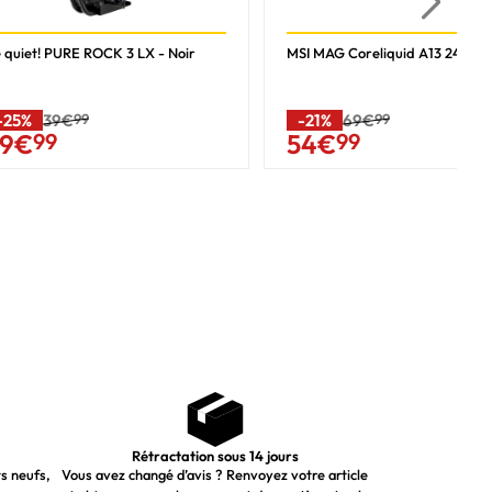
 quiet! PURE ROCK 3 LX - Noir
MSI MAG Coreliquid A13 240 - N
-25%
39€
99
-21%
69€
99
9
€
99
54
€
99
Rétractation sous 14 jours
ts neufs,
Vous avez changé d’avis ? Renvoyez votre article