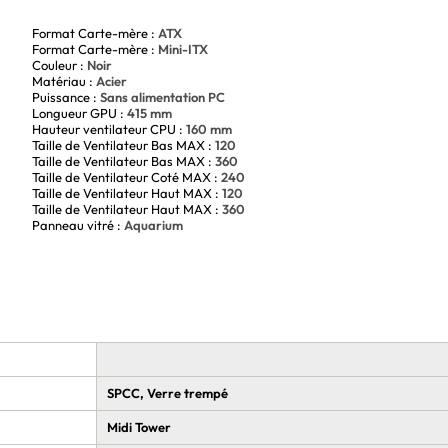
alité de fabrication irréprochable
Format Carte-mère :
ATX
Format Carte-mère :
Mini-ITX
PC Thermaltake View 380 TG ARGB Noir pour une expérience de
Couleur :
Noir
 une toute nouvelle dimension !
Matériau :
Acier
Puissance :
Sans alimentation PC
Longueur GPU :
415 mm
Hauteur ventilateur CPU :
160 mm
Taille de Ventilateur Bas MAX :
120
Taille de Ventilateur Bas MAX :
360
Taille de Ventilateur Coté MAX :
240
Taille de Ventilateur Haut MAX :
120
Taille de Ventilateur Haut MAX :
360
Panneau vitré :
Aquarium
SPCC, Verre trempé
Midi Tower