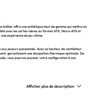
X
 ce boîtier offre une esthétique haut de gamme qui mettra en
bilité avec les cartes mères au format ATX, Micro-ATX et
 une expérience de jeu ultime.
 aux joueurs passionnés. Avec sa hauteur de ventilateur
ement, garantissant une dissipation thermique optimale. De
quide, vous pourrez pousser votre configuration à son
 toute épreuve pour protéger vos précieux composants. Le
é, offrant une sécurité supplémentaire pour votre
uche de couleur et de personnalisation à votre setup gaming.
e grande flexibilité de montage
n thermique
es optimales