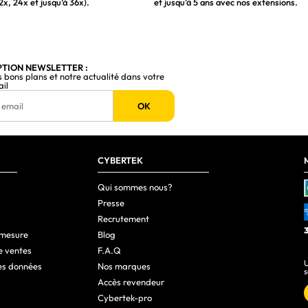
2x, 24x et jusqu’à 36x).
et jusqu’à 5 ans avec nos extensions.
Oui
Non
120,140,240,280 mm
PTION NEWSLETTER :
s bons plans et notre actualité dans votre
ail
Non
OK
120,240,360 mm
120 mm
Oui
CYBERTEK
120,240,360 mm
Qui sommes nous?
Presse
Recrutement
2.5,3.5"
 mesure
Blog
e ventes
F.A.Q
U
es données
Nos marques
s
285 mm
Accès revendeur
Cybertek-pro
442 mm