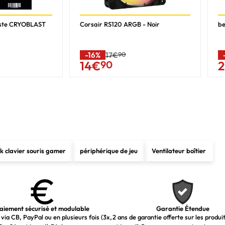
2
1
ste CRYOBLAST
Corsair RS120 ARGB - Noir
be
3x 120 mm
-16%
17€
90
14
€
90
2
3
120,140 mm
1x 120 mm
1
120 mm
k clavier souris gamer
périphérique de jeu
Ventilateur boîtier
3
120 mm
3
120 mm
aiement sécurisé et modulable
Garantie Étendue
via CB, PayPal ou en plusieurs fois (3x,
2 ans de garantie offerte sur les produi
0 - 1000 tr/min