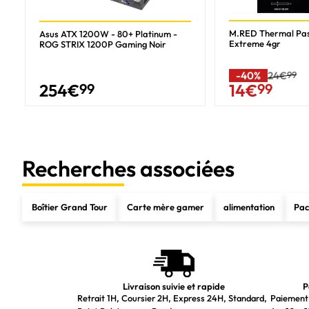
Quantité de ports de type A USB 3.2 Gen 1 (3.1 Gen 1)
Quantité de ports de type C USB 3.2 Gen 2 (3.1 Gen 2)
M.RED Thermal Pa
Asus ATX 1200W - 80+ Platinum -
Extreme 4gr
ROG STRIX 1200P Gaming Noir
Refroidissement
Ventilateurs latéraux installés
-40%
24€
99
254
€
99
14
€
99
Ventilateurs latéraux maximaux
Pris en charge des diamètres des ventilateurs latérals
Ventilateurs arrières installés
Recherches associées
Ventilateurs arrières maximaux
Pris en charge des diamètres des ventilateurs arrières
Boîtier Grand Tour
Carte mère gamer
alimentation
Pac
Ventilateurs supérieurs maximaux
Pris en charge des diamètres des ventilateurs supérieurs
Ventilateurs inférieurs maximaux
Pris en charge des diamètres des ventilateurs inférieurs
Livraison suivie et rapide
P
Retrait 1H, Coursier 2H, Express 24H, Standard,
Paiement 
Vitesse du ventilateur