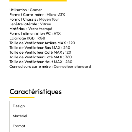
Construction en acier et fenêtre latérale en verre trempé pour une qu
LED RGB pour une personnalisation esthétique
Utilisation :
Gamer
Format Carte-mère :
Micro-ATX
Ne faites plus de compromis sur la qualité et optez pour le boîtier 
Format Chassis :
Moyen Tour
jeu ultime. Commandez-le dès maintenant et voyez votre setup prendre
Fenêtre latérale :
Vitrée
Matériau :
Verre trempé
Format alimentation PC :
ATX
Eclairage RGB :
RGB
Taille de Ventilateur Arrière MAX :
120
Taille de Ventilateur Bas MAX :
240
Taille de Ventilateur Coté MAX :
120
Taille de Ventilateur Coté MAX :
360
Taille de Ventilateur Haut MAX :
240
Connecteurs carte mère :
Connecteur standard
Caractéristiques
Design
Matériel
Format