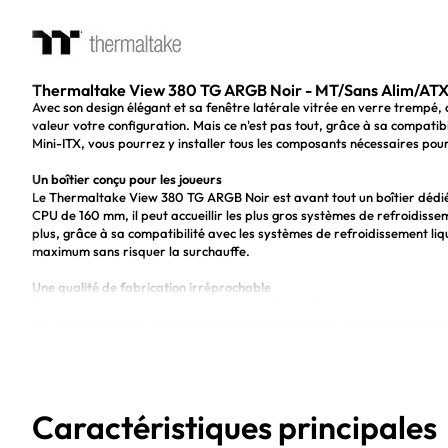
Thermaltake View 380 TG ARGB Noir - MT/Sans Alim/AT
Avec son design élégant et sa fenêtre latérale vitrée en verre trempé,
valeur votre configuration. Mais ce n'est pas tout, grâce à sa compati
Mini-ITX, vous pourrez y installer tous les composants nécessaires pour
Un boîtier conçu pour les joueurs
Le Thermaltake View 380 TG ARGB Noir est avant tout un boîtier dédié
CPU de 160 mm, il peut accueillir les plus gros systèmes de refroidiss
plus, grâce à sa compatibilité avec les systèmes de refroidissement li
maximum sans risquer la surchauffe.
Une qualité de fabrication irréprochable
Construit en acier de haute qualité, ce boîtier offre une robustesse à
verre trempé de la fenêtre latérale est également d'une grande solidit
configuration. De plus, avec ses LED RGB, ce boîtier apportera une to
Les avantages du Thermaltake View 380 TG ARGB Noir :
Compatible avec les cartes mères ATX, Micro-ATX et Mini-ITX pour un
Hauteur de ventilateur CPU de 160 mm pour une meilleure dissipatio
Caractéristiques principales
Système de refroidissement liquide compatible pour des performanc