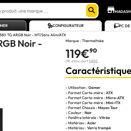
MAGASI
AMER
CONFIGURATEUR
PC DE
380 TG ARGB Noir - MT/Sans Alim/ATX
GB Noir -
Marque :
Thermaltake
119€
90
0€ d'éco-part
DEEE
Caractéristique
- Utilisation :
Gamer
- Format Carte-mère :
ATX
- Format Carte-mère :
Micro-ATX
- Format Carte-mère :
Mini-ITX
- Format Chassis :
Moyen Tour
- Couleur :
Noir
- Fenêtre latérale :
Vitrée
- Matériau :
Acier
- Matériau :
Verre trempé