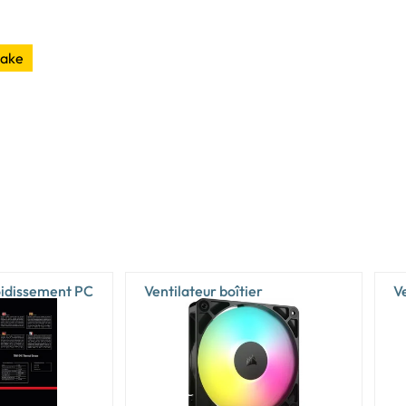
Oui
Oui
take
Oui
16 cm
41,5 cm
20 cm
Non
Bord
PS2
oidissement PC
Ventilateur boîtier
V
Oui
Oui