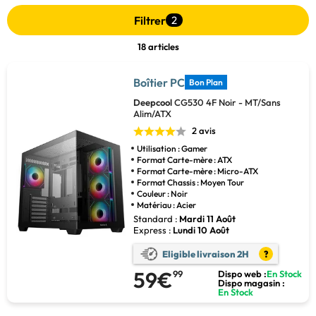
Filtrer
2
18 articles
Boîtier PC
Bon Plan
Deepcool
CG530 4F Noir - MT/Sans
Alim/ATX
2 avis
Utilisation : Gamer
Format Carte-mère : ATX
Format Carte-mère : Micro-ATX
Format Chassis : Moyen Tour
Couleur : Noir
Matériau : Acier
Standard :
Mardi 11 Août
Express :
Lundi 10 Août
Eligible livraison 2H
?
59€
99
Dispo web :
En Stock
Dispo magasin :
En Stock