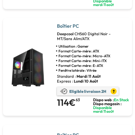
Disponible
mardi 11 août
Boîtier PC
Deepcool
CH560 Digital Noir -
MT/Sans Alim/ATX
Utilisation : Gamer
Format Carte-mère : ATX
Format Carte-mère : Micro-ATX
Format Carte-mère : Mini-ITX
Format Carte-mère : E-ATX
Fenêtre latérale : Vitrée
Standard :
Mardi 11 Août
Express :
Lundi 10 Août
Eligible livraison 2H
?
114€
63
Dispo web :
En Stock
Dispo magasin :
Disponible
mardi 11 août
Boîtier PC