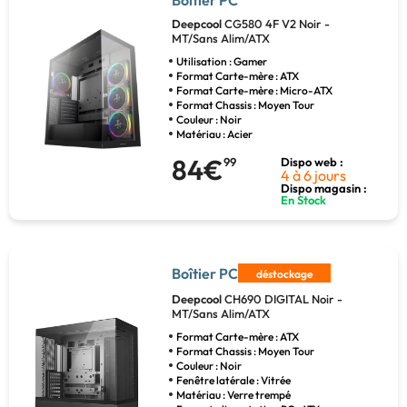
Deepcool
CG580 4F V2 Noir -
MT/Sans Alim/ATX
Utilisation : Gamer
Format Carte-mère : ATX
Format Carte-mère : Micro-ATX
Format Chassis : Moyen Tour
Couleur : Noir
Matériau : Acier
84€
99
Dispo web :
4 à 6 jours
Dispo magasin :
En Stock
Boîtier PC
déstockage
Deepcool
CH690 DIGITAL Noir -
MT/Sans Alim/ATX
Format Carte-mère : ATX
Format Chassis : Moyen Tour
Couleur : Noir
Fenêtre latérale : Vitrée
Matériau : Verre trempé