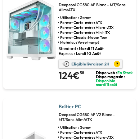
Deepcool
CG580 4F Blanc - MT/Sans
Alim/ATX
Utilisation : Gamer
Format Carte-mère : ATX
Format Carte-mère : Micro-ATX
Format Carte-mère : Mini-ITX
Format Chassis : Moyen Tour
Matériau : Verre trempé
Standard :
Mardi 11 Août
Express :
Lundi 10 Août
Eligible livraison 2H
?
124€
58
Dispo web :
En Stock
Dispo magasin :
Disponible
mardi 11 août
Boîtier PC
Deepcool
CG580 4F V2 Blanc -
MT/Sans Alim/ATX
Utilisation : Gamer
Format Carte-mère : ATX
Format Carte-mère : Micro-ATX