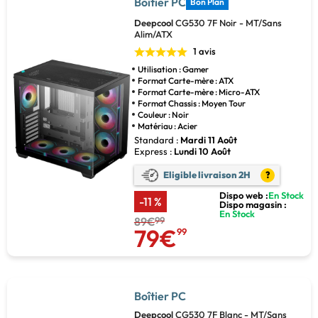
Boîtier PC
Bon Plan
Deepcool
CG530 7F Noir - MT/Sans
Alim/ATX
1 avis
Utilisation : Gamer
Format Carte-mère : ATX
Format Carte-mère : Micro-ATX
Format Chassis : Moyen Tour
Couleur : Noir
Matériau : Acier
Standard :
Mardi 11 Août
Express :
Lundi 10 Août
Eligible livraison 2H
?
Dispo web :
En Stock
-11 %
Dispo magasin :
En Stock
89€
99
79€
99
Boîtier PC
Deepcool
CG530 7F Blanc - MT/Sans