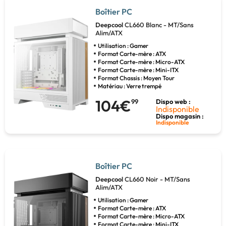
Boîtier PC
Deepcool
CL660 Blanc - MT/Sans
Alim/ATX
Utilisation : Gamer
Format Carte-mère : ATX
Format Carte-mère : Micro-ATX
Format Carte-mère : Mini-ITX
Format Chassis : Moyen Tour
Matériau : Verre trempé
104€
99
Dispo web :
Indisponible
Dispo magasin :
Indisponible
Boîtier PC
Deepcool
CL660 Noir - MT/Sans
Alim/ATX
Utilisation : Gamer
Format Carte-mère : ATX
Format Carte-mère : Micro-ATX
Format Carte-mère : Mini-ITX