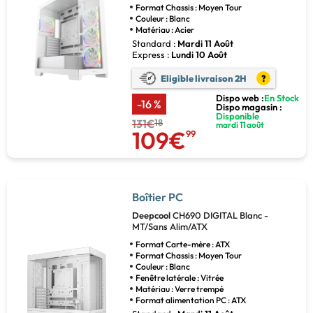
Format Chassis : Moyen Tour
Couleur : Blanc
Matériau : Acier
Standard :
Mardi 11 Août
Express :
Lundi 10 Août
Eligible livraison 2H
?
Dispo web :
En Stock
-16 %
Dispo magasin :
Disponible
131€
18
mardi 11 août
109€
99
Boîtier PC
Deepcool
CH690 DIGITAL Blanc -
MT/Sans Alim/ATX
Format Carte-mère : ATX
Format Chassis : Moyen Tour
Couleur : Blanc
Fenêtre latérale : Vitrée
Matériau : Verre trempé
Format alimentation PC : ATX