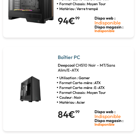
Format Chassis : Moyen Tour
Matériau : Verre trempé
94€
99
Dispo web :
Indisponible
Dispo magasin :
Indisponible
Boîtier PC
Deepcool
CH510 Noir - MT/Sans
Alim/E-ATX
Utilisation : Gamer
Format Carte-mère : ATX
Format Carte-mère : E-ATX
Format Chassis : Moyen Tour
Couleur : Noir
Matériau : Acier
84€
99
Dispo web :
Indisponible
Dispo magasin :
Indisponible