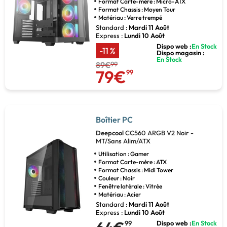
Format Carte-mère : Micro-ATX
Format Chassis : Moyen Tour
Matériau : Verre trempé
Standard :
Mardi 11 Août
Express :
Lundi 10 Août
Dispo web :
En Stock
-11 %
Dispo magasin :
En Stock
89€
99
79€
99
Boîtier PC
Deepcool
CC560 ARGB V2 Noir -
MT/Sans Alim/ATX
Utilisation : Gamer
Format Carte-mère : ATX
Format Chassis : Midi Tower
Couleur : Noir
Fenêtre latérale : Vitrée
Matériau : Acier
Standard :
Mardi 11 Août
Express :
Lundi 10 Août
99
Dispo web :
En Stock