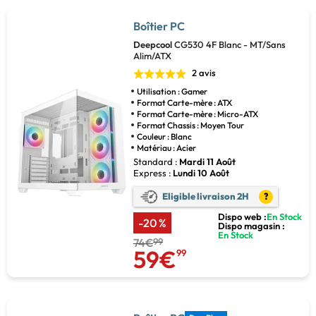
Boîtier PC
Deepcool
CG530 4F Blanc - MT/Sans
Alim/ATX
2 avis
Utilisation : Gamer
Format Carte-mère : ATX
Format Carte-mère : Micro-ATX
Format Chassis : Moyen Tour
Couleur : Blanc
Matériau : Acier
Standard :
Mardi 11 Août
Express :
Lundi 10 Août
Eligible livraison 2H
?
Dispo web :
En Stock
-20 %
Dispo magasin :
En Stock
74€
99
59€
99