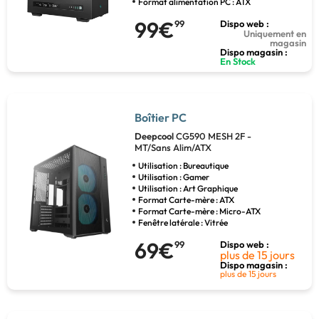
Format alimentation PC : ATX
99€
99
Dispo web :
Uniquement en
magasin
Dispo magasin :
En Stock
Boîtier PC
Deepcool
CG590 MESH 2F -
MT/Sans Alim/ATX
Utilisation : Bureautique
Utilisation : Gamer
Utilisation : Art Graphique
Format Carte-mère : ATX
Format Carte-mère : Micro-ATX
Fenêtre latérale : Vitrée
69€
99
Dispo web :
plus de 15 jours
Dispo magasin :
plus de 15 jours