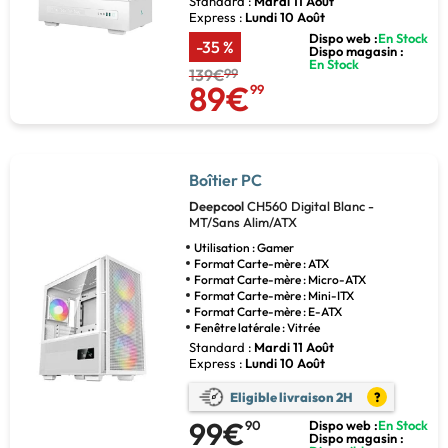
Standard :
Mardi 11 Août
Express :
Lundi 10 Août
Dispo web :
En Stock
-35 %
Dispo magasin :
En Stock
139€
99
89€
99
Boîtier PC
Deepcool
CH560 Digital Blanc -
MT/Sans Alim/ATX
Utilisation : Gamer
Format Carte-mère : ATX
Format Carte-mère : Micro-ATX
Format Carte-mère : Mini-ITX
Format Carte-mère : E-ATX
Fenêtre latérale : Vitrée
Standard :
Mardi 11 Août
Express :
Lundi 10 Août
Eligible livraison 2H
?
99€
90
Dispo web :
En Stock
Dispo magasin :