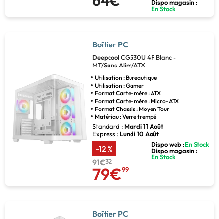
64€
Dispo magasin :
En Stock
Boîtier PC
Deepcool
CG530U 4F Blanc -
MT/Sans Alim/ATX
Utilisation : Bureautique
Utilisation : Gamer
Format Carte-mère : ATX
Format Carte-mère : Micro-ATX
Format Chassis : Moyen Tour
Matériau : Verre trempé
Standard :
Mardi 11 Août
Express :
Lundi 10 Août
Dispo web :
En Stock
-12 %
Dispo magasin :
En Stock
91€
32
79€
99
Boîtier PC