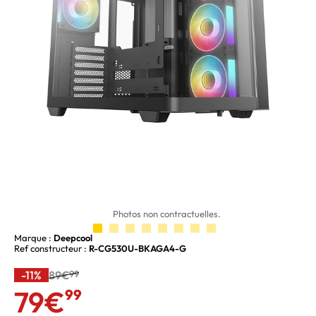
Photos non contractuelles.
Marque :
Deepcool
Ref constructeur :
R-CG530U-BKAGA4-G
-11%
89€
99
79€
99