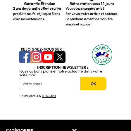
Garantie Étendue
Rétractation sous 14 jours
2 ans de garantie offerte sur les
Vous avez changé d’avis ?
produits neufs, et jusqu’à 5 ans
Renvoyez votre article et obtenez
avec nos extensions.
un remboursement de manière
simple et rapide !
REJOIGNEZ-NOUS SUR :
INSCRIPTION NEWSLETTER :
Tous nos bons plans et notre actualité dans votre
boite mail
OK
CATÉGORIES