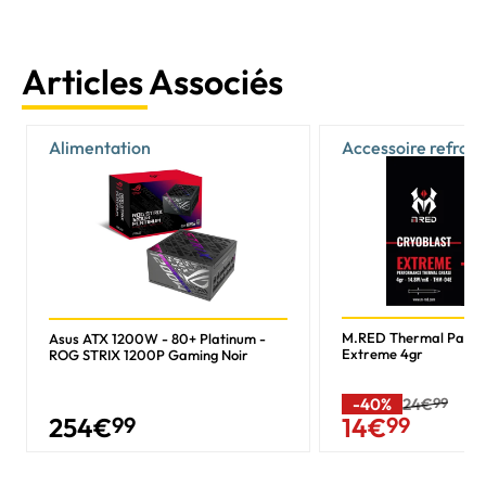
Articles Associés
Alimentation
Accessoire refroi
M.RED Thermal Past
Asus ATX 1200W - 80+ Platinum -
Extreme 4gr
ROG STRIX 1200P Gaming Noir
-40%
24€
99
254
€
99
14
€
99