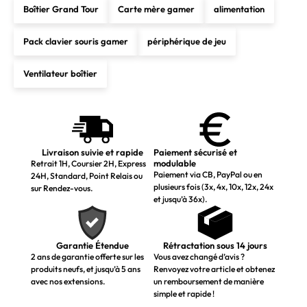
Boîtier Grand Tour
Carte mère gamer
alimentation
Pack clavier souris gamer
périphérique de jeu
Ventilateur boîtier
Livraison suivie et rapide
Paiement sécurisé et
modulable
Retrait 1H, Coursier 2H, Express
Paiement via CB, PayPal ou en
24H, Standard, Point Relais ou
plusieurs fois (3x, 4x, 10x, 12x, 24x
sur Rendez-vous.
et jusqu’à 36x).
Garantie Étendue
Rétractation sous 14 jours
2 ans de garantie offerte sur les
Vous avez changé d’avis ?
produits neufs, et jusqu’à 5 ans
Renvoyez votre article et obtenez
avec nos extensions.
un remboursement de manière
simple et rapide !