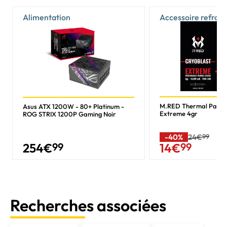
Alimentation
Accessoire refroi
M.RED Thermal Past
Asus ATX 1200W - 80+ Platinum -
Extreme 4gr
ROG STRIX 1200P Gaming Noir
-40%
24€
99
254
€
99
14
€
99
Recherches associées