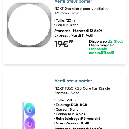
Ventilateur boîtier
NZXT
Garniture pour ventilateur
120mm - Blanc
Taille : 120 mm
Couleur : Blanc
Standard :
Mercredi 12 Août
Express :
Mardi 11 Août
19€
99
Dispo web :
En Stock
Dispo magasin :
Disponible
mercredi 12 août
Ventilateur boîtier
NZXT
F360 RGB Core Fan (Single
Frame) - Blanc
Taille : 360 mm
Eclairage RGB : RGB
Couleur : Blanc
Connecteur : 4 pins
Rétroéclairage : Rétroéclairé
Niveau Sonore : 30 dB
Standard :
Mercredi 12 Août