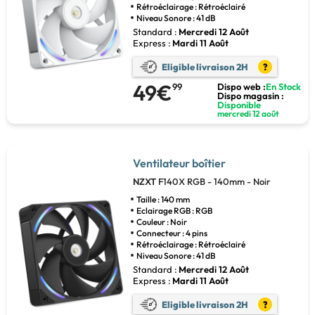
Rétroéclairage : Rétroéclairé
Niveau Sonore : 41 dB
Standard :
Mercredi 12 Août
Express :
Mardi 11 Août
Eligible livraison 2H
?
49€
99
Dispo web :
En Stock
Dispo magasin :
Disponible
mercredi 12 août
Ventilateur boîtier
NZXT
F140X RGB - 140mm - Noir
Taille : 140 mm
Eclairage RGB : RGB
Couleur : Noir
Connecteur : 4 pins
Rétroéclairage : Rétroéclairé
Niveau Sonore : 41 dB
Standard :
Mercredi 12 Août
Express :
Mardi 11 Août
Eligible livraison 2H
?