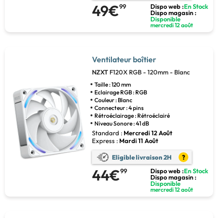
49€
99
Dispo web :
En Stock
Dispo magasin :
Disponible
mercredi 12 août
Ventilateur boîtier
NZXT
F120X RGB - 120mm - Blanc
Taille : 120 mm
Eclairage RGB : RGB
Couleur : Blanc
Connecteur : 4 pins
Rétroéclairage : Rétroéclairé
Niveau Sonore : 41 dB
Standard :
Mercredi 12 Août
Express :
Mardi 11 Août
Eligible livraison 2H
?
44€
99
Dispo web :
En Stock
Dispo magasin :
Disponible
mercredi 12 août