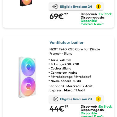
Eligible livraison 2H
?
69€
99
Dispo web :
En Stock
Dispo magasin :
Disponible
mercredi 12 août
Ventilateur boîtier
NZXT
F240 RGB Core Fan (Single
Frame) - Blanc
Taille : 240 mm
Eclairage RGB : RGB
Couleur : Blanc
Connecteur : 4 pins
Rétroéclairage : Rétroéclairé
Niveau Sonore : 30 dB
Standard :
Mercredi 12 Août
Express :
Mardi 11 Août
Eligible livraison 2H
?
44€
99
Dispo web :
En Stock
Dispo magasin :
Disponible
mercredi 12 août