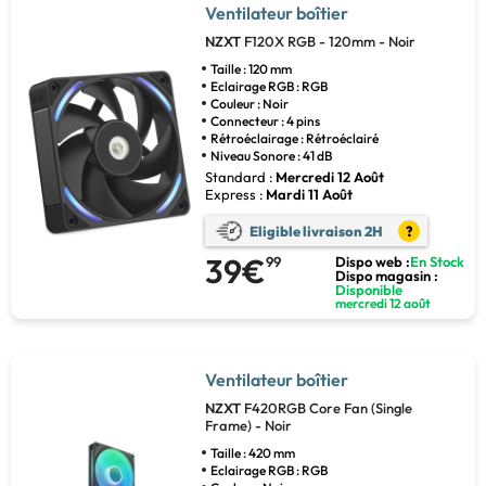
Ventilateur boîtier
NZXT
F120X RGB - 120mm - Noir
Taille : 120 mm
Eclairage RGB : RGB
Couleur : Noir
Connecteur : 4 pins
Rétroéclairage : Rétroéclairé
Niveau Sonore : 41 dB
Standard :
Mercredi 12 Août
Express :
Mardi 11 Août
Eligible livraison 2H
?
39€
99
Dispo web :
En Stock
Dispo magasin :
Disponible
mercredi 12 août
Ventilateur boîtier
NZXT
F420RGB Core Fan (Single
Frame) - Noir
Taille : 420 mm
Eclairage RGB : RGB