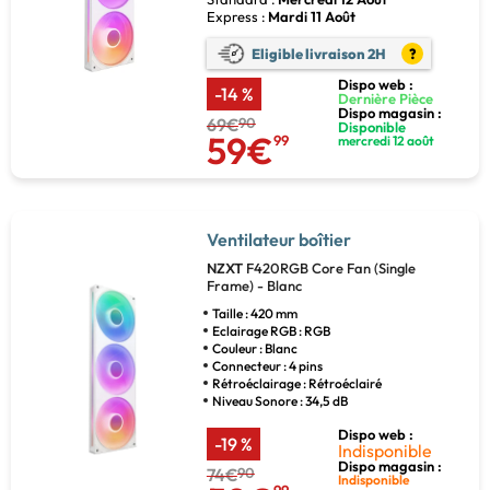
Express :
Mardi 11 Août
Eligible livraison 2H
?
Dispo web :
-14 %
Dernière Pièce
Dispo magasin :
69€
90
Disponible
59€
99
mercredi 12 août
Ventilateur boîtier
NZXT
F420RGB Core Fan (Single
Frame) - Blanc
Taille : 420 mm
Eclairage RGB : RGB
Couleur : Blanc
Connecteur : 4 pins
Rétroéclairage : Rétroéclairé
Niveau Sonore : 34,5 dB
Dispo web :
-19 %
Indisponible
Dispo magasin :
74€
90
Indisponible