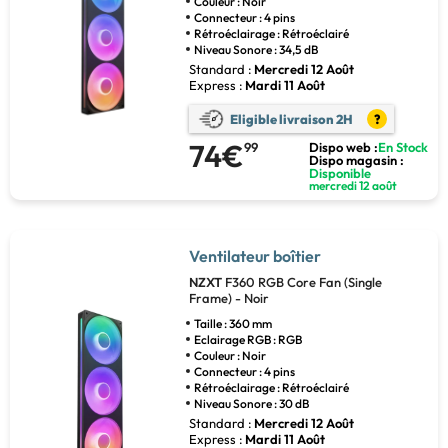
Couleur : Noir
Connecteur : 4 pins
Rétroéclairage : Rétroéclairé
Niveau Sonore : 34,5 dB
Standard :
Mercredi 12 Août
Express :
Mardi 11 Août
Eligible livraison 2H
?
74€
99
Dispo web :
En Stock
Dispo magasin :
Disponible
mercredi 12 août
Ventilateur boîtier
NZXT
F360 RGB Core Fan (Single
Frame) - Noir
Taille : 360 mm
Eclairage RGB : RGB
Couleur : Noir
Connecteur : 4 pins
Rétroéclairage : Rétroéclairé
Niveau Sonore : 30 dB
Standard :
Mercredi 12 Août
Express :
Mardi 11 Août