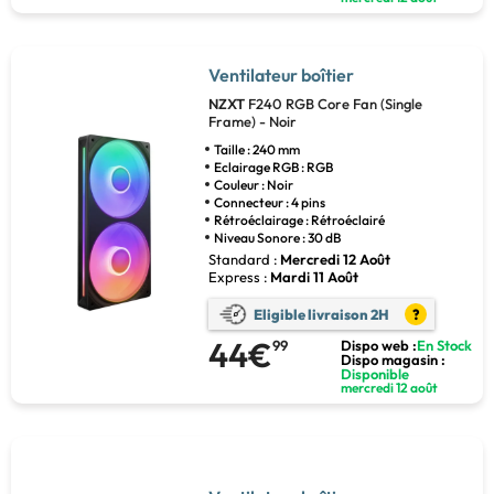
Ventilateur boîtier
NZXT
F240 RGB Core Fan (Single
Frame) - Noir
Taille : 240 mm
Eclairage RGB : RGB
Couleur : Noir
Connecteur : 4 pins
Rétroéclairage : Rétroéclairé
Niveau Sonore : 30 dB
Standard :
Mercredi 12 Août
Express :
Mardi 11 Août
Eligible livraison 2H
?
44€
99
Dispo web :
En Stock
Dispo magasin :
Disponible
mercredi 12 août