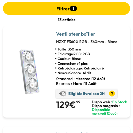
Filtrer
1
13 articles
Ventilateur boîtier
NZXT
F360X RGB - 360mm - Blanc
Taille : 360 mm
Eclairage RGB : RGB
Couleur : Blanc
Connecteur : 4 pins
Rétroéclairage : Rétroéclairé
Niveau Sonore : 41 dB
Standard :
Mercredi 12 Août
Express :
Mardi 11 Août
Eligible livraison 2H
?
129€
99
Dispo web :
En Stock
Dispo magasin :
Disponible
mercredi 12 août