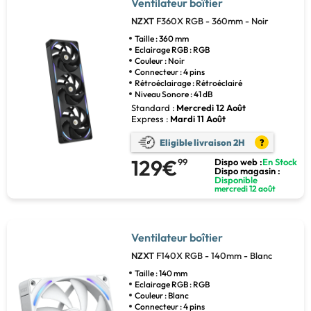
Ventilateur boîtier
NZXT
F360X RGB - 360mm - Noir
Taille : 360 mm
Eclairage RGB : RGB
Couleur : Noir
Connecteur : 4 pins
Rétroéclairage : Rétroéclairé
Niveau Sonore : 41 dB
Standard :
Mercredi 12 Août
Express :
Mardi 11 Août
Eligible livraison 2H
?
129€
99
Dispo web :
En Stock
Dispo magasin :
Disponible
mercredi 12 août
Ventilateur boîtier
NZXT
F140X RGB - 140mm - Blanc
Taille : 140 mm
Eclairage RGB : RGB
Couleur : Blanc
Connecteur : 4 pins