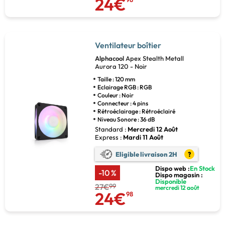
24€
Ventilateur boîtier
Alphacool
Apex Stealth Metall
Aurora 120 - Noir
Taille : 120 mm
Eclairage RGB : RGB
Couleur : Noir
Connecteur : 4 pins
Rétroéclairage : Rétroéclairé
Niveau Sonore : 36 dB
Standard :
Mercredi 12 Août
Express :
Mardi 11 Août
Eligible livraison 2H
?
Dispo web :
En Stock
-10 %
Dispo magasin :
Disponible
27€
99
mercredi 12 août
24€
98