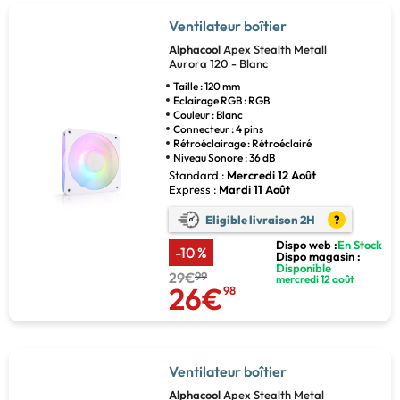
Ventilateur boîtier
Alphacool
Apex Stealth Metall
Aurora 120 - Blanc
Taille : 120 mm
Eclairage RGB : RGB
Couleur : Blanc
Connecteur : 4 pins
Rétroéclairage : Rétroéclairé
Niveau Sonore : 36 dB
Standard :
Mercredi 12 Août
Express :
Mardi 11 Août
Eligible livraison 2H
?
Dispo web :
En Stock
-10 %
Dispo magasin :
Disponible
29€
99
mercredi 12 août
26€
98
Ventilateur boîtier
Alphacool
Apex Stealth Metal