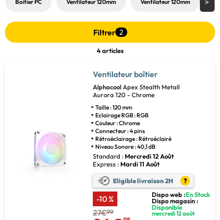
Boitier PC
Ventilateur 120mm
Ventilateur 120mm
V
Filtrer
2
4 articles
Ventilateur boîtier
Alphacool
Apex Stealth Metall
Aurora 120 - Chrome
Taille : 120 mm
Eclairage RGB : RGB
Couleur : Chrome
Connecteur : 4 pins
Rétroéclairage : Rétroéclairé
Niveau Sonore : 40,1 dB
Standard :
Mercredi 12 Août
Express :
Mardi 11 Août
Eligible livraison 2H
?
Dispo web :
En Stock
-10 %
Dispo magasin :
Disponible
27€
99
mercredi 12 août
98