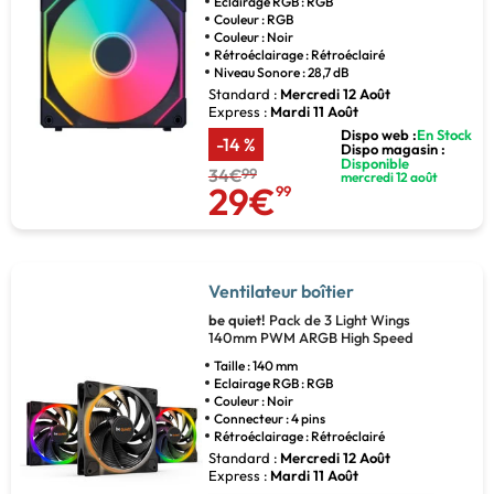
Eclairage RGB : RGB
Couleur : RGB
Couleur : Noir
Rétroéclairage : Rétroéclairé
Niveau Sonore : 28,7 dB
Standard :
Mercredi 12 Août
Express :
Mardi 11 Août
Dispo web :
En Stock
-14 %
Dispo magasin :
Disponible
34€
99
mercredi 12 août
29€
99
Ventilateur boîtier
be quiet!
Pack de 3 Light Wings
140mm PWM ARGB High Speed
Taille : 140 mm
Eclairage RGB : RGB
Couleur : Noir
Connecteur : 4 pins
Rétroéclairage : Rétroéclairé
Standard :
Mercredi 12 Août
Express :
Mardi 11 Août