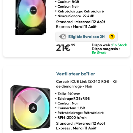
Couleur : RGB
Couleur : Noir
Rétroéclairage : Rétroéclairé
Niveau Sonore : 22,4 dB
Standard :
Mercredi 12 Août
Express :
Mardi 11 Août
Eligible livraison 2H
?
21€
99
Dispo web :
En Stock
Dispo magasin :
En Stock
Ventilateur boîtier
Corsair
iCUE Link QX140 RGB - Kit
de démarrage - Noir
Taille : 140 mm
Eclairage RGB : RGB
Couleur : Noir
Connecteur : USB
Rétroéclairage : Rétroéclairé
RPM : 2000 tr/min
Standard :
Mercredi 12 Août
Express :
Mardi 11 Août