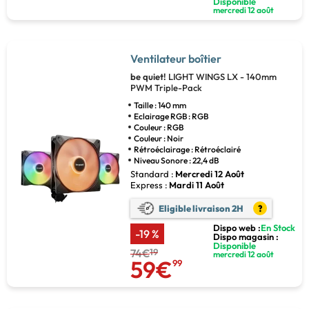
Disponible
mercredi 12 août
Ventilateur boîtier
be quiet!
LIGHT WINGS LX - 140mm
PWM Triple-Pack
Taille : 140 mm
Eclairage RGB : RGB
Couleur : RGB
Couleur : Noir
Rétroéclairage : Rétroéclairé
Niveau Sonore : 22,4 dB
Standard :
Mercredi 12 Août
Express :
Mardi 11 Août
Eligible livraison 2H
?
Dispo web :
En Stock
-19 %
Dispo magasin :
Disponible
74€
19
mercredi 12 août
59€
99