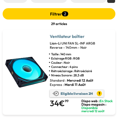
Filtrer
2
29 articles
Ventilateur boîtier
Lian-Li
UNI FAN SL-INF ARGB
Reverse - 140mm - Noir
Taille : 140 mm
Eclairage RGB : RGB
Couleur : Noir
Connecteur : 4 pins
Rétroéclairage : Rétroéclairé
Niveau Sonore : 28,5 dB
Standard :
Mercredi 12 Août
Express :
Mardi 11 Août
Eligible livraison 2H
?
34€
99
Dispo web :
En Stock
Dispo magasin :
Disponible
mercredi 12 août