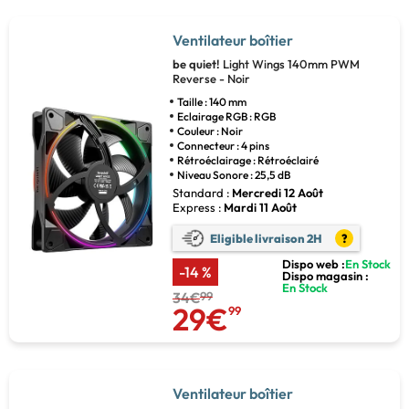
Ventilateur boîtier
be quiet!
Light Wings 140mm PWM
Reverse - Noir
Taille : 140 mm
Eclairage RGB : RGB
Couleur : Noir
Connecteur : 4 pins
Rétroéclairage : Rétroéclairé
Niveau Sonore : 25,5 dB
Standard :
Mercredi 12 Août
Express :
Mardi 11 Août
Eligible livraison 2H
?
Dispo web :
En Stock
-14 %
Dispo magasin :
En Stock
34€
99
29€
99
Ventilateur boîtier