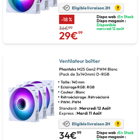
Eligible livraison 2H
?
Dispo web :
En Stock
-18 %
Dispo magasin :
Disponible
36€
99
mercredi 12 août
29€
99
Ventilateur boîtier
Phanteks
M25 Gen2 PWM Blanc
(Pack de 3x140mm) D-RGB
Taille : 140 mm
Eclairage RGB : RGB
Couleur : Blanc
Rétroéclairage : Rétroéclairé
PWM : PWM
Standard :
Mercredi 12 Août
Express :
Mardi 11 Août
Eligible livraison 2H
?
34€
99
Dispo web :
En Stock
Dispo magasin :