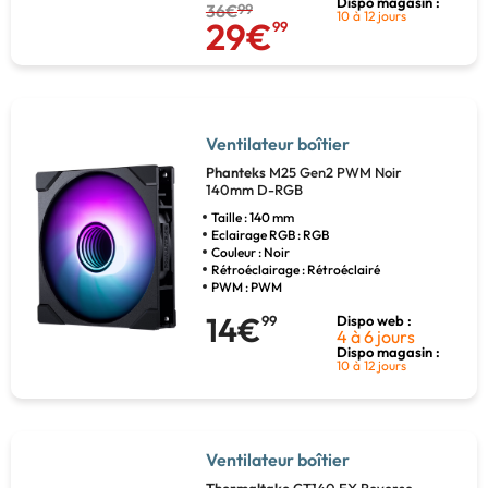
Dispo magasin :
36€
99
10 à 12 jours
29€
99
Ventilateur boîtier
Phanteks
M25 Gen2 PWM Noir
140mm D-RGB
Taille : 140 mm
Eclairage RGB : RGB
Couleur : Noir
Rétroéclairage : Rétroéclairé
PWM : PWM
14€
99
Dispo web :
4 à 6 jours
Dispo magasin :
10 à 12 jours
Ventilateur boîtier
Thermaltake
CT140 EX Reverse