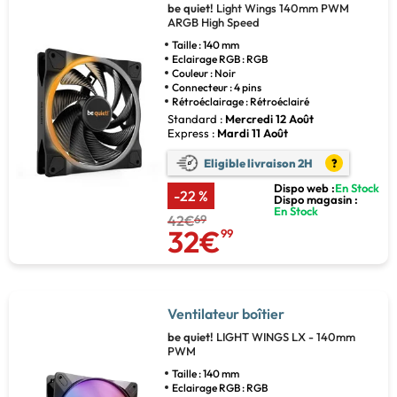
be quiet!
Light Wings 140mm PWM
ARGB High Speed
Taille : 140 mm
Eclairage RGB : RGB
Couleur : Noir
Connecteur : 4 pins
Rétroéclairage : Rétroéclairé
Standard :
Mercredi 12 Août
Express :
Mardi 11 Août
Eligible livraison 2H
?
Dispo web :
En Stock
-22 %
Dispo magasin :
En Stock
42€
69
32€
99
Ventilateur boîtier
be quiet!
LIGHT WINGS LX - 140mm
PWM
Taille : 140 mm
Eclairage RGB : RGB