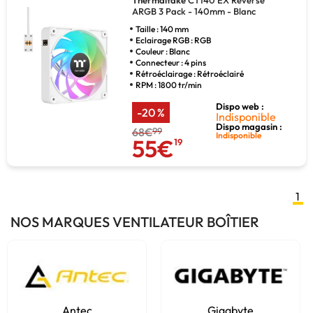
ARGB 3 Pack - 140mm - Blanc
Taille : 140 mm
Eclairage RGB : RGB
Couleur : Blanc
Connecteur : 4 pins
Rétroéclairage : Rétroéclairé
RPM : 1800 tr/min
Dispo web :
-20 %
Indisponible
Dispo magasin :
68€
99
Indisponible
55€
19
1
NOS MARQUES VENTILATEUR BOÎTIER
Antec
Gigabyte