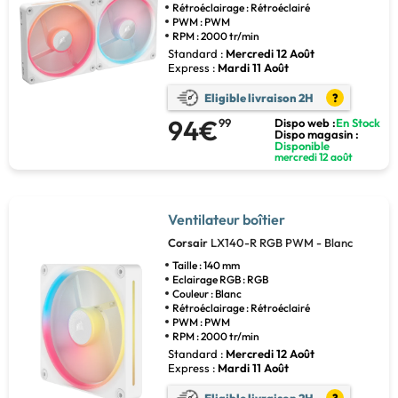
Rétroéclairage : Rétroéclairé
PWM : PWM
RPM : 2000 tr/min
Standard :
Mercredi 12 Août
Express :
Mardi 11 Août
Eligible livraison 2H
?
94€
99
Dispo web :
En Stock
Dispo magasin :
Disponible
mercredi 12 août
Ventilateur boîtier
Corsair
LX140-R RGB PWM - Blanc
Taille : 140 mm
Eclairage RGB : RGB
Couleur : Blanc
Rétroéclairage : Rétroéclairé
PWM : PWM
RPM : 2000 tr/min
Standard :
Mercredi 12 Août
Express :
Mardi 11 Août
Eligible livraison 2H
?