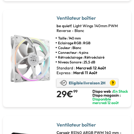
Ventilateur boîtier
be quiet!
Light Wings 140mm PWM
Reverse - Blanc
Taille : 140 mm
Eclairage RGB : RGB
Couleur : Blanc
Connecteur : 4 pins
Rétroéclairage : Rétroéclairé
Niveau Sonore : 25,5 dB
Standard :
Mercredi 12 Août
Express :
Mardi 11 Août
Eligible livraison 2H
?
29€
99
Dispo web :
En Stock
Dispo magasin :
Disponible
mercredi 12 août
Ventilateur boîtier
Corsair
RS140 ARGB PWM 140 mm -