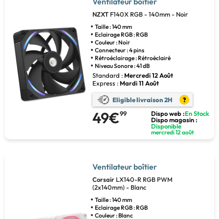
Ventilateur boîtier
NZXT
F140X RGB - 140mm - Noir
Taille : 140 mm
Eclairage RGB : RGB
Couleur : Noir
Connecteur : 4 pins
Rétroéclairage : Rétroéclairé
Niveau Sonore : 41 dB
Standard :
Mercredi 12 Août
Express :
Mardi 11 Août
Eligible livraison 2H
?
49€
99
Dispo web :
En Stock
Dispo magasin :
Disponible
mercredi 12 août
Ventilateur boîtier
Corsair
LX140-R RGB PWM
(2x140mm) - Blanc
Taille : 140 mm
Eclairage RGB : RGB
Couleur : Blanc