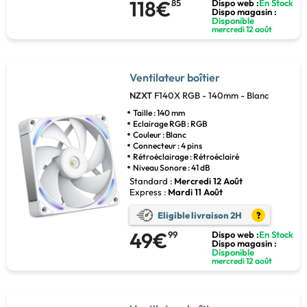
118€
85
Dispo web :
En Stock
Dispo magasin :
Disponible
mercredi 12 août
Ventilateur boîtier
NZXT
F140X RGB - 140mm - Blanc
Taille : 140 mm
Eclairage RGB : RGB
Couleur : Blanc
Connecteur : 4 pins
Rétroéclairage : Rétroéclairé
Niveau Sonore : 41 dB
Standard :
Mercredi 12 Août
Express :
Mardi 11 Août
Eligible livraison 2H
?
49€
99
Dispo web :
En Stock
Dispo magasin :
Disponible
mercredi 12 août