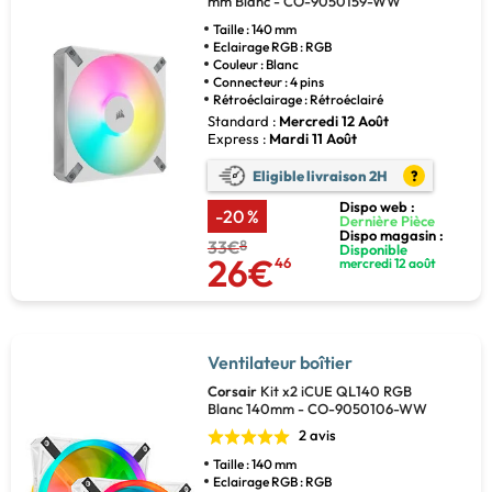
mm Blanc - CO-9050159-WW
Taille : 140 mm
Eclairage RGB : RGB
Couleur : Blanc
Connecteur : 4 pins
Rétroéclairage : Rétroéclairé
Standard :
Mercredi 12 Août
Express :
Mardi 11 Août
Eligible livraison 2H
?
Dispo web :
-20 %
Dernière Pièce
Dispo magasin :
33€
8
Disponible
26€
46
mercredi 12 août
Ventilateur boîtier
Corsair
Kit x2 iCUE QL140 RGB
Blanc 140mm - CO-9050106-WW
2 avis
Taille : 140 mm
Eclairage RGB : RGB