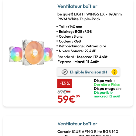
Ventilateur boîtier
be quiet!
LIGHT WINGS LX - 140mm
PWM White Triple-Pack
Taille : 140 mm
Eclairage RGB : RGB
Couleur : Blanc
Couleur : RGB
Rétroéclairage : Rétroéclairé
Niveau Sonore : 22,4 dB
Standard :
Mercredi 12 Août
Express :
Mardi 11 Août
Eligible livraison 2H
?
Dispo web :
-13 %
Dernière Pièce
Dispo magasin :
69€
22
Disponible
59€
99
mercredi 12 août
Ventilateur boîtier
Corsair
iCUE AF140 Elite RGB 140