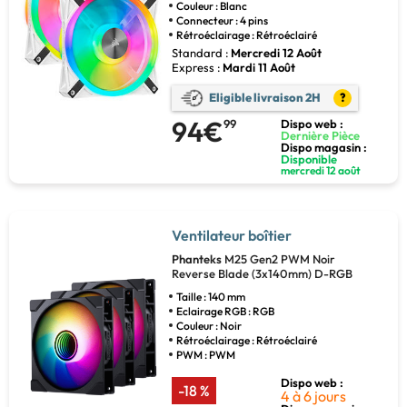
Couleur : Blanc
Connecteur : 4 pins
Rétroéclairage : Rétroéclairé
Standard :
Mercredi 12 Août
Express :
Mardi 11 Août
Eligible livraison 2H
?
94€
99
Dispo web :
Dernière Pièce
Dispo magasin :
Disponible
mercredi 12 août
Ventilateur boîtier
Phanteks
M25 Gen2 PWM Noir
Reverse Blade (3x140mm) D-RGB
Taille : 140 mm
Eclairage RGB : RGB
Couleur : Noir
Rétroéclairage : Rétroéclairé
PWM : PWM
Dispo web :
-18 %
4 à 6 jours