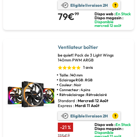
Eligible livraison 2H
?
79€
99
Dispo web :
En Stock
Dispo magasin :
Disponible
mercredi 12 août
Ventilateur boîtier
be quiet!
Pack de 3 Light Wings
140mm PWM ARGB
1 avis
Taille : 140 mm
Eclairage RGB : RGB
Couleur : Noir
Connecteur : 4 pins
Rétroéclairage : Rétroéclairé
Standard :
Mercredi 12 Août
Express :
Mardi 11 Août
Eligible livraison 2H
?
Dispo web :
En Stock
-21 %
Dispo magasin :
Disponible
115€
3
mercredi 12 août