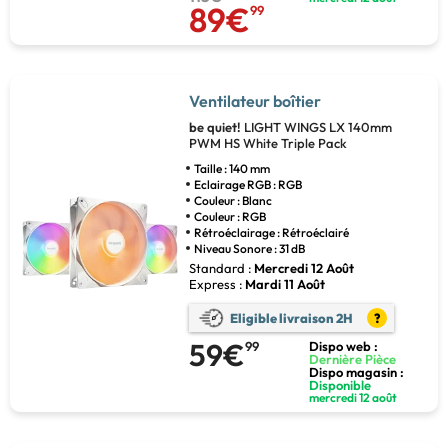
89€
99
Ventilateur boîtier
be quiet!
LIGHT WINGS LX 140mm
PWM HS White Triple Pack
Taille : 140 mm
Eclairage RGB : RGB
Couleur : Blanc
Couleur : RGB
Rétroéclairage : Rétroéclairé
Niveau Sonore : 31 dB
Standard :
Mercredi 12 Août
Express :
Mardi 11 Août
Eligible livraison 2H
?
59€
99
Dispo web :
Dernière Pièce
Dispo magasin :
Disponible
mercredi 12 août