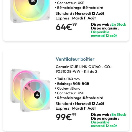
Connecteur : USB
Rétroéclairage : Rétroéclairé
Standard :
Mercredi 12 Août
Express :
Mardi 11 Août
64€
99
Dispo web :
En Stock
Dispo magasin :
Disponible
mercredi 12 août
Ventilateur boîtier
Corsair
iCUE LINK QX140 - CO-
9051008-WW - Kit de 2
Taille : 140 mm
Eclairage RGB : RGB
Couleur : Blanc
Connecteur : USB
Rétroéclairage : Rétroéclairé
Standard :
Mercredi 12 Août
Express :
Mardi 11 Août
99€
99
Dispo web :
En Stock
Dispo magasin :
Disponible
mercredi 12 août