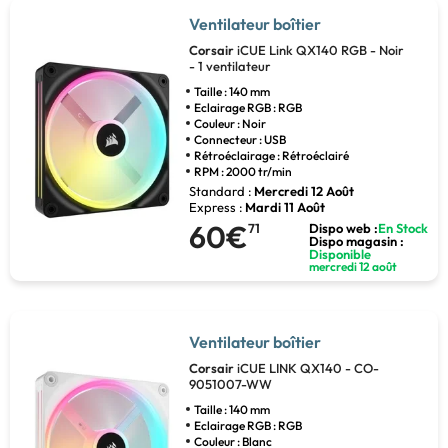
Ventilateur boîtier
Corsair
iCUE Link QX140 RGB - Noir
- 1 ventilateur
Taille : 140 mm
Eclairage RGB : RGB
Couleur : Noir
Connecteur : USB
Rétroéclairage : Rétroéclairé
RPM : 2000 tr/min
Standard :
Mercredi 12 Août
Express :
Mardi 11 Août
60€
71
Dispo web :
En Stock
Dispo magasin :
Disponible
mercredi 12 août
Ventilateur boîtier
Corsair
iCUE LINK QX140 - CO-
9051007-WW
Taille : 140 mm
Eclairage RGB : RGB
Couleur : Blanc