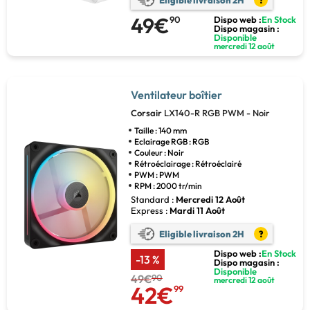
49€
90
Dispo web :
En Stock
Dispo magasin :
Disponible
mercredi 12 août
Ventilateur boîtier
Corsair
LX140-R RGB PWM - Noir
Taille : 140 mm
Eclairage RGB : RGB
Couleur : Noir
Rétroéclairage : Rétroéclairé
PWM : PWM
RPM : 2000 tr/min
Standard :
Mercredi 12 Août
Express :
Mardi 11 Août
Eligible livraison 2H
?
Dispo web :
En Stock
-13 %
Dispo magasin :
Disponible
49€
90
mercredi 12 août
42€
99