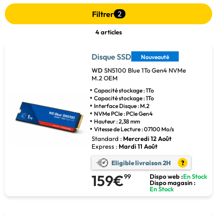
Filtrer
2
4 articles
Disque SSD
Nouveauté
WD
SN5100 Blue 1To Gen4 NVMe
M.2 OEM
Capacité stockage : 1To
Capacité stockage : 1To
Interface Disque : M.2
NVMe PCIe : PCIe Gen4
Hauteur : 2,38 mm
Vitesse de Lecture : 07100 Mo/s
Standard :
Mercredi 12 Août
Express :
Mardi 11 Août
Eligible livraison 2H
?
159€
99
Dispo web :
En Stock
Dispo magasin :
En Stock