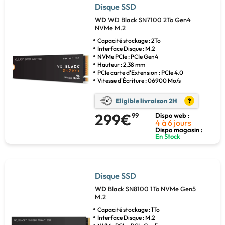
Disque SSD
WD
WD Black SN7100 2To Gen4
NVMe M.2
Capacité stockage : 2To
Interface Disque : M.2
NVMe PCIe : PCIe Gen4
Hauteur : 2,38 mm
PCIe carte d'Extension : PCIe 4.0
Vitesse d'Écriture : 06900 Mo/s
Eligible livraison 2H
?
299€
99
Dispo web :
4 à 6 jours
Dispo magasin :
En Stock
Disque SSD
WD
Black SN8100 1To NVMe Gen5
M.2
Capacité stockage : 1To
Interface Disque : M.2