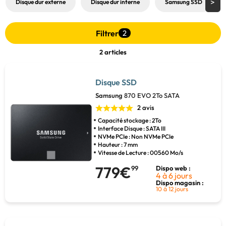
Disque dur externe
Disque dur interne
Samsung SSD
Filtrer
2
2 articles
Disque SSD
Samsung
870 EVO 2To SATA
2 avis
Capacité stockage : 2To
Interface Disque : SATA III
NVMe PCIe : Non NVMe PCIe
Hauteur : 7 mm
Vitesse de Lecture : 00560 Mo/s
779€
99
Dispo web :
4 à 6 jours
Dispo magasin :
10 à 12 jours