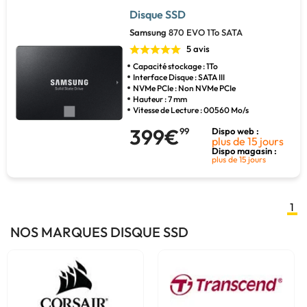
Disque SSD
Samsung
870 EVO 1To SATA
5 avis
Capacité stockage : 1To
Interface Disque : SATA III
NVMe PCIe : Non NVMe PCIe
Hauteur : 7 mm
Vitesse de Lecture : 00560 Mo/s
399€
99
Dispo web :
plus de 15 jours
Dispo magasin :
plus de 15 jours
1
NOS MARQUES DISQUE SSD