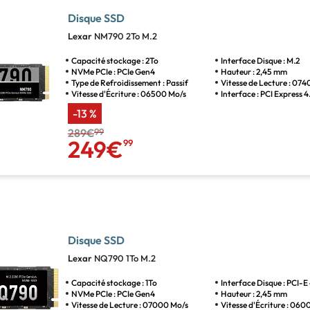
Disque SSD
Lexar
NM790 2To M.2
Capacité stockage : 2To
Interface Disque : M.2
NVMe PCIe : PCIe Gen4
Hauteur : 2,45 mm
Type de Refroidissement : Passif
Vitesse de Lecture : 07
Vitesse d'Écriture : 06500 Mo/s
Interface : PCI Express 4
-13 %
289€
99
249€
99
Disque SSD
Lexar
NQ790 1To M.2
Capacité stockage : 1To
Interface Disque : PCI-E
NVMe PCIe : PCIe Gen4
Hauteur : 2,45 mm
Vitesse de Lecture : 07000 Mo/s
Vitesse d'Écriture : 06