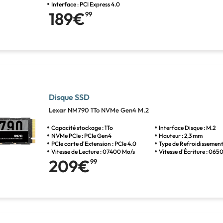
Interface : PCI Express 4.0
189€
99
Disque SSD
Lexar
NM790 1To NVMe Gen4 M.2
Capacité stockage : 1To
Interface Disque : M.2
NVMe PCIe : PCIe Gen4
Hauteur : 2,3 mm
PCIe carte d'Extension : PCIe 4.0
Type de Refroidissement 
Vitesse de Lecture : 07400 Mo/s
Vitesse d'Écriture : 065
209€
99