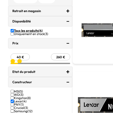
Retrait en magasin
Disponibilité
Tous les produits
(4)
Uniquement en stock
(3)
Prix
Etat du produit
Constructeur
MSI
(5)
WD
(3)
Kingston
(8)
Lexar
(4)
PNY
(1)
Crucial
(3)
Samsung
(12)