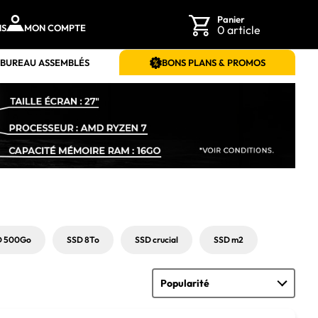
Panier
NS
MON COMPTE
0 article
 BUREAU ASSEMBLÉS
BONS PLANS & PROMOS
D 500Go
SSD 8To
SSD crucial
SSD m2