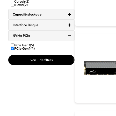
Corsair
(2)
Kioxia
(2)
Capacité stockage
Interface Disque
NVMe PCIe
PCIe Gen3
(5)
PCIe Gen4
(4)
Voir + de filtres