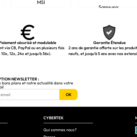
MSI
Samsung
Paiement sécurisé et modulable
Garantie Étendue
t via CB, PayPal ou en plusieurs fois
2 ans de garantie offerte sur les produi
 10x, 12x, 24x et jusqu’à 36x).
neufs, et jusqu’à 5 ans avec nos extens
PTION NEWSLETTER :
s bons plans et notre actualité dans votre
ail
OK
CYBERTEK
Qui sommes nous?
Presse