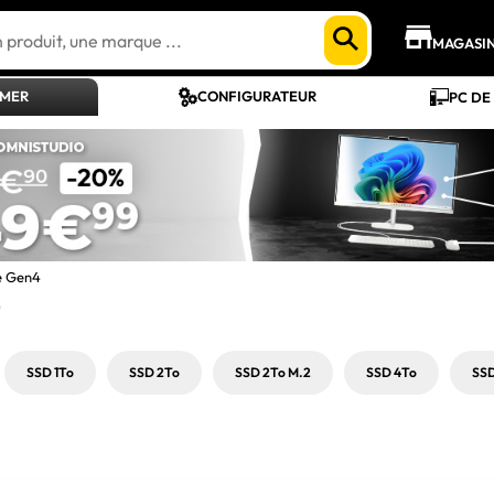
MAGASI
AMER
CONFIGURATEUR
PC DE
e Gen4
)
SSD 1To
SSD 2To
SSD 2To M.2
SSD 4To
SS