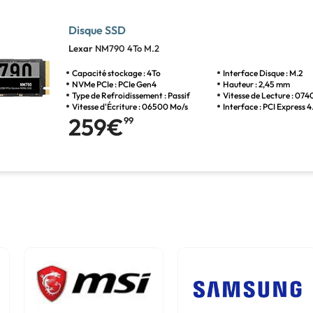
Disque SSD
Lexar
NM790 4To M.2
Capacité stockage : 4To
Interface Disque : M.2
NVMe PCIe : PCIe Gen4
Hauteur : 2,45 mm
Type de Refroidissement : Passif
Vitesse de Lecture : 07
Vitesse d'Écriture : 06500 Mo/s
Interface : PCI Express 4
259€
99