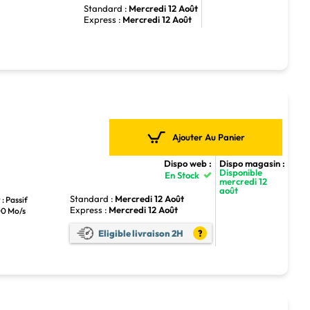
Standard :
Mercredi 12 Août
Express :
Mercredi 12 Août
Ajouter Au Panier
Dispo web :
Dispo magasin :
Disponible
En Stock
mercredi 12
août
Standard :
Mercredi 12 Août
: Passif
Express :
Mercredi 12 Août
00 Mo/s
Eligible livraison 2H
?