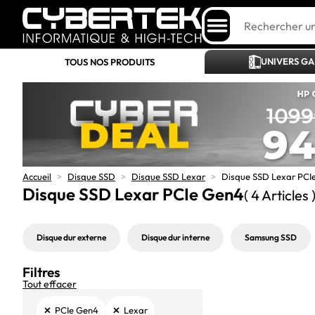
UNIVERS G
TOUS NOS PRODUITS
Accueil
>
Disque SSD
>
Disque SSD Lexar
>
Disque SSD Lexar PCI
Disque SSD Lexar PCIe Gen4
( 4 Articles 
Disque dur externe
Disque dur interne
Samsung SSD
Filtres
Tout effacer
×
×
PCIe Gen4
Lexar