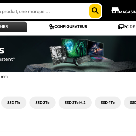
MAGASI
AMER
CONFIGURATEUR
PC DE
2 mm
SSD 1To
SSD 2To
SSD 2To M.2
SSD 4To
SS