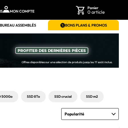
Panier
NS
MON COMPTE
0 article
 BUREAU ASSEMBLÉS
BONS PLANS & PROMOS
D 500Go
SSD 8To
SSD crucial
SSD m2