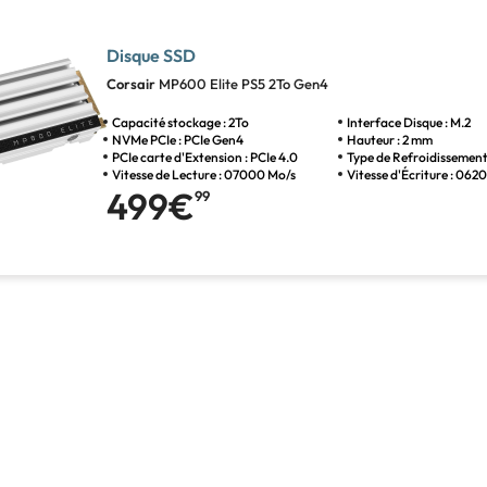
Disque SSD
Corsair
MP600 Elite PS5 2To Gen4
Capacité stockage : 2To
Interface Disque : M.2
NVMe PCIe : PCIe Gen4
Hauteur : 2 mm
PCIe carte d'Extension : PCIe 4.0
Type de Refroidissement
Vitesse de Lecture : 07000 Mo/s
Vitesse d'Écriture : 062
499€
99