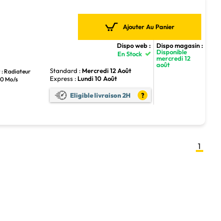
Ajouter Au Panier
Dispo web :
Dispo magasin :
Disponible
En Stock
mercredi 12
août
Standard :
Mercredi 12 Août
 : Radiateur
Express :
Lundi 10 Août
00 Mo/s
Eligible livraison 2H
?
1