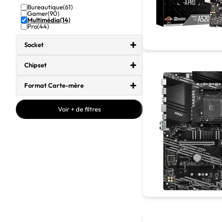
Bureautique
(61)
Gamer
(90)
Multimédia
(14)
Pro
(44)
Socket
Chipset
Format Carte-mère
Voir + de filtres