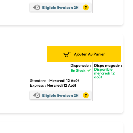
Eligible livraison 2H
?
Ajouter Au Panier
Dispo web :
Dispo magasin :
Disponible
En Stock
mercredi 12
août
Standard :
Mercredi 12 Août
Express :
Mercredi 12 Août
4
Eligible livraison 2H
?