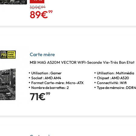
109€
64
89€
99
Carte mère
MSI
MAG A520M VECTOR WIFI-Seconde Vie-Très Bon Etat
Utilisation : Gamer
Utilisation : Multimédia
Socket : AMD AM4
Chipset : AMD A520
Format Carte-mère : Micro-ATX
Connectivité : Wifi
Nombre de barrettes : 2
Type de mémoire : DDR
71€
99