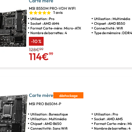
Carte mère
MSI
B550M PRO-VDH WIFI
1 avis
Utilisation : Pro
Utilisation : Multimédia
Socket : AMD AM4
Chipset : AMD B550
Format Carte-mère : Micro-ATX
Connectivité : Wifi
Nombre de barrettes : 4
Type de mémoire : DDR
-10 %
128€
99
114€
99
Carte mère
déstockage
MSI
PRO B650M-P
Utilisation : Bureautique
Utilisation : Pro
Utilisation : Multimédia
Socket : AMD AM5
Chipset : AMD B650
Format Carte-mère : M
Connectivité : Sans Wifi
Nombre de barrettes : 4