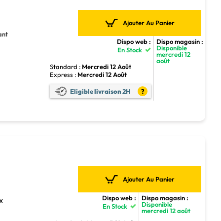
Ajouter Au Panier
ant
Dispo web :
Dispo magasin :
Disponible
En Stock
mercredi 12
août
Standard :
Mercredi 12 Août
Express :
Mercredi 12 Août
4
Eligible livraison 2H
?
Ajouter Au Panier
Dispo web :
Dispo magasin :
TX
Disponible
En Stock
mercredi 12 août