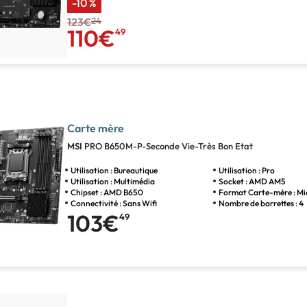
-10 %
123€
24
110€
49
Carte mère
MSI
PRO B650M-P-Seconde Vie-Très Bon Etat
Utilisation : Bureautique
Utilisation : Pro
Utilisation : Multimédia
Socket : AMD AM5
Chipset : AMD B650
Format Carte-mère : M
Connectivité : Sans Wifi
Nombre de barrettes : 4
103€
49