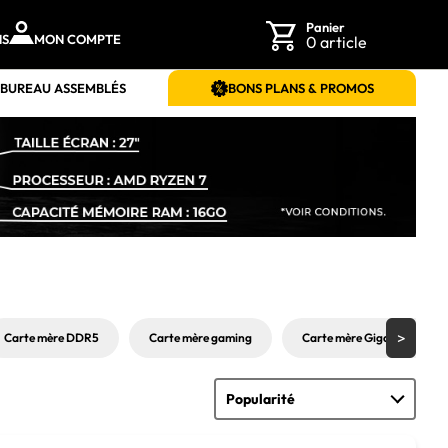
Panier
NS
MON COMPTE
0 article
 BUREAU ASSEMBLÉS
BONS PLANS & PROMOS
Carte mère DDR5
Carte mère gaming
Carte mère Gigabyte