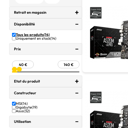
Retrait en magasin
Disponibilité
Tous les produits
(14)
Uniquement en stock
(14)
Prix
Etat du produit
Constructeur
MSI
(14)
Gigabyte
(19)
Asus
(32)
Utilisation