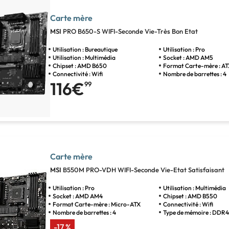
Carte mère
MSI
PRO B650-S WIFI-Seconde Vie-Très Bon Etat
Utilisation : Bureautique
Utilisation : Pro
Utilisation : Multimédia
Socket : AMD AM5
Chipset : AMD B650
Format Carte-mère : A
Connectivité : Wifi
Nombre de barrettes : 4
116€
99
Carte mère
MSI
B550M PRO-VDH WIFI-Seconde Vie-Etat Satisfaisant
Utilisation : Pro
Utilisation : Multimédia
Socket : AMD AM4
Chipset : AMD B550
Format Carte-mère : Micro-ATX
Connectivité : Wifi
Nombre de barrettes : 4
Type de mémoire : DDR
-17 %