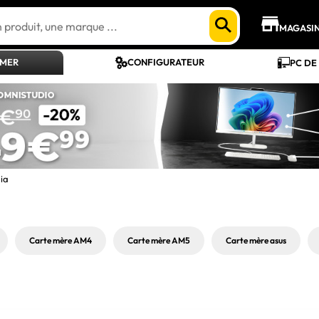
MAGASI
AMER
CONFIGURATEUR
PC DE
ia
Carte mère AM4
Carte mère AM5
Carte mère asus