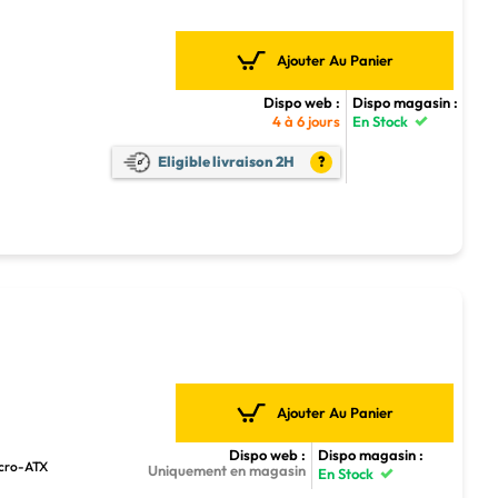
Ajouter Au Panier
Dispo web :
Dispo magasin :
4 à 6 jours
En Stock
4
Eligible livraison 2H
?
Ajouter Au Panier
Dispo web :
Dispo magasin :
icro-ATX
Uniquement en magasin
En Stock