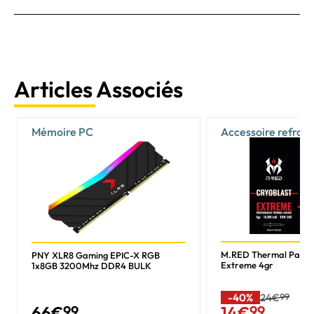
Articles Associés
Mémoire PC
Accessoire refroi
M.RED Thermal Past
PNY XLR8 Gaming EPIC-X RGB
Extreme 4gr
1x8GB 3200Mhz DDR4 BULK
-40%
24€
99
66
€
99
14
€
99