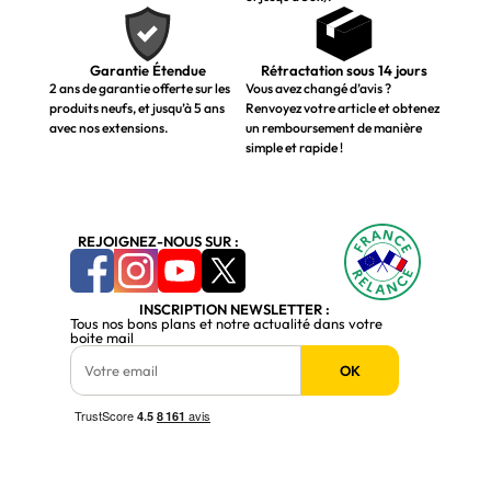
Garantie Étendue
Rétractation sous 14 jours
2 ans de garantie offerte sur les
Vous avez changé d’avis ?
produits neufs, et jusqu’à 5 ans
Renvoyez votre article et obtenez
avec nos extensions.
un remboursement de manière
simple et rapide !
REJOIGNEZ-NOUS SUR :
INSCRIPTION NEWSLETTER :
Tous nos bons plans et notre actualité dans votre
boite mail
OK