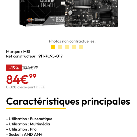
Photos non contractuelles.
Marque :
MSI
Ref constructeur :
911-7C95-017
-19%
104€
99
84€
99
0,02€ d'éco-part
DEEE
Caractéristiques principales
- Utilisation :
Bureautique
- Utilisation :
Multimédia
- Utilisation :
Pro
- Socket :
AMD AM4