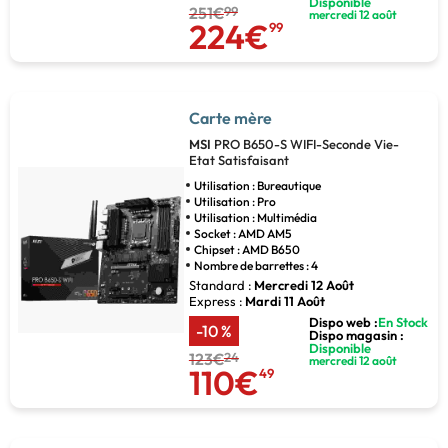
Disponible
251€
99
mercredi 12 août
224€
99
Carte mère
MSI
PRO B650-S WIFI-Seconde Vie-
Etat Satisfaisant
Utilisation : Bureautique
Utilisation : Pro
Utilisation : Multimédia
Socket : AMD AM5
Chipset : AMD B650
Nombre de barrettes : 4
Standard :
Mercredi 12 Août
Express :
Mardi 11 Août
Dispo web :
En Stock
-10 %
Dispo magasin :
Disponible
123€
24
mercredi 12 août
110€
49