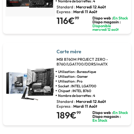
Nombre de barrettes : 4
Standard :
Mercredi 12 Août
Express :
Mardi 11 Août
116€
99
Dispo web :
En Stock
Dispo magasin :
Disponible
mercredi 12 août
Carte mère
MSI
B760M PROJECT ZERO -
B760/LGA1700/DDR5/mATX
Utilisation : Bureautique
Utilisation : Gamer
Utilisation : Pro
Socket : INTEL LGA1700
Chipset : INTEL B760
Nombre de barrettes : 4
Standard :
Mercredi 12 Août
Express :
Mardi 11 Août
189€
99
Dispo web :
En Stock
Dispo magasin :
En Stock