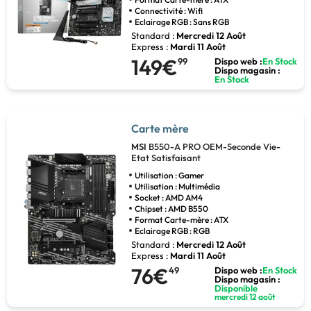
Connectivité : Wifi
Eclairage RGB : Sans RGB
Standard :
Mercredi 12 Août
Express :
Mardi 11 Août
149€
99
Dispo web :
En Stock
Dispo magasin :
En Stock
Carte mère
MSI
B550-A PRO OEM-Seconde Vie-
Etat Satisfaisant
Utilisation : Gamer
Utilisation : Multimédia
Socket : AMD AM4
Chipset : AMD B550
Format Carte-mère : ATX
Eclairage RGB : RGB
Standard :
Mercredi 12 Août
Express :
Mardi 11 Août
76€
49
Dispo web :
En Stock
Dispo magasin :
Disponible
mercredi 12 août