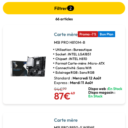
Filtrer
2
66 articles
Carte mère
Promo -7 %
Bon Plan
MSI
PRO H810M-B
Utilisation : Bureautique
Socket : INTEL LGA1851
Chipset : INTEL H810
Format Carte-mère : Micro-ATX
Connectivité : Sans Wifi
Eclairage RGB : Sans RGB
Standard :
Mercredi 12 Août
Express :
Mardi 11 Août
94€
99
Dispo web :
En Stock
87€
Dispo magasin :
49
En Stock
Carte mère
MSI
PRO B850-S WIFI6E