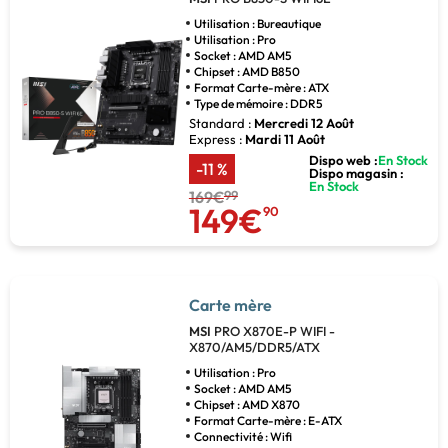
Utilisation : Bureautique
Utilisation : Pro
Socket : AMD AM5
Chipset : AMD B850
Format Carte-mère : ATX
Type de mémoire : DDR5
Standard :
Mercredi 12 Août
Express :
Mardi 11 Août
Dispo web :
En Stock
-11 %
Dispo magasin :
En Stock
169€
99
149€
90
Carte mère
MSI
PRO X870E-P WIFI -
X870/AM5/DDR5/ATX
Utilisation : Pro
Socket : AMD AM5
Chipset : AMD X870
Format Carte-mère : E-ATX
Connectivité : Wifi