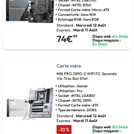
Socket : INTEL LGA1700
Chipset : INTEL B760
Format Carte-mère : Micro-ATX
Connectivité : Sans Wifi
Eclairage RGB : Sans RGB
Standard :
Mercredi 12 Août
Express :
Mardi 11 Août
74€
99
Dispo web :
En Stock
Dispo magasin :
En Stock
Carte mère
MSI
PRO Z890-S WIFI PZ-Seconde
Vie-Très Bon Etat
Utilisation : Gamer
Utilisation : Pro
Socket : INTEL LGA1851
Chipset : INTEL Z890
Format Carte-mère : ATX
Type de mémoire : DDR5
Standard :
Mercredi 12 Août
Express :
Mardi 11 Août
Dispo web :
En Stock
-10 %
Dispo magasin :