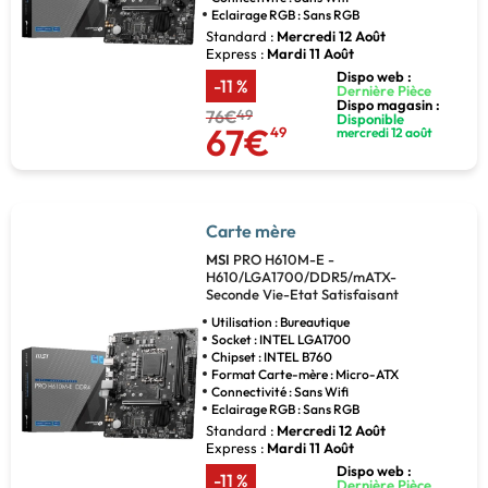
Eclairage RGB : Sans RGB
Standard :
Mercredi 12 Août
Express :
Mardi 11 Août
Dispo web :
-11 %
Dernière Pièce
Dispo magasin :
76€
49
Disponible
67€
49
mercredi 12 août
Carte mère
MSI
PRO H610M-E -
H610/LGA1700/DDR5/mATX-
Seconde Vie-Etat Satisfaisant
Utilisation : Bureautique
Socket : INTEL LGA1700
Chipset : INTEL B760
Format Carte-mère : Micro-ATX
Connectivité : Sans Wifi
Eclairage RGB : Sans RGB
Standard :
Mercredi 12 Août
Express :
Mardi 11 Août
Dispo web :
-11 %
Dernière Pièce