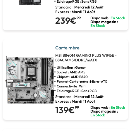
Eclairage RGB : Sans RGB
Standard :
Mercredi 12 Août
Express :
Mardi 11 Août
239€
99
Dispo web :
En Stock
Dispo magasin :
En Stock
Carte mère
MSI
B840M GAMING PLUS WIFI6E -
B840/AM5/DDR5/mATX
Utilisation : Gamer
Socket : AMD AM5
Chipset : AMD B840
Format Carte-mère : Micro-ATX
Connectivité : Wifi
Eclairage RGB : Sans RGB
Standard :
Mercredi 12 Août
Express :
Mardi 11 Août
139€
99
Dispo web :
En Stock
Dispo magasin :
En Stock