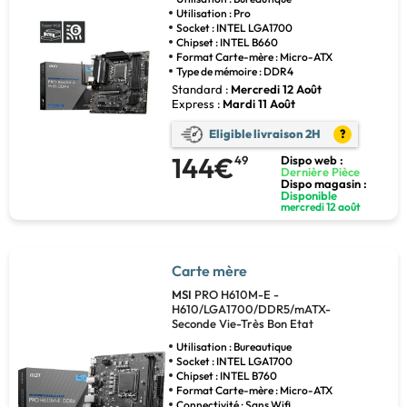
Utilisation : Pro
Socket : INTEL LGA1700
Chipset : INTEL B660
Format Carte-mère : Micro-ATX
Type de mémoire : DDR4
Standard :
Mercredi 12 Août
Express :
Mardi 11 Août
Eligible livraison 2H
?
144€
49
Dispo web :
Dernière Pièce
Dispo magasin :
Disponible
mercredi 12 août
Carte mère
MSI
PRO H610M-E -
H610/LGA1700/DDR5/mATX-
Seconde Vie-Très Bon Etat
Utilisation : Bureautique
Socket : INTEL LGA1700
Chipset : INTEL B760
Format Carte-mère : Micro-ATX
Connectivité : Sans Wifi