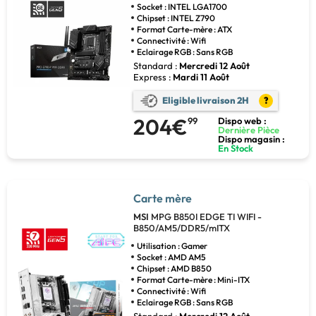
Socket : INTEL LGA1700
Chipset : INTEL Z790
Format Carte-mère : ATX
Connectivité : Wifi
Eclairage RGB : Sans RGB
Standard :
Mercredi 12 Août
Express :
Mardi 11 Août
Eligible livraison 2H
?
204€
99
Dispo web :
Dernière Pièce
Dispo magasin :
En Stock
Carte mère
MSI
MPG B850I EDGE TI WIFI -
B850/AM5/DDR5/mITX
Utilisation : Gamer
Socket : AMD AM5
Chipset : AMD B850
Format Carte-mère : Mini-ITX
Connectivité : Wifi
Eclairage RGB : Sans RGB
Standard :
Mercredi 12 Août