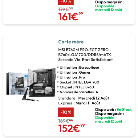
-10 %
Dispo magasin :
Disponible
179€
99
mercredi 12 août
161€
99
Carte mère
MSI
B760M PROJECT ZERO -
B760/LGA1700/DDR5/mATX-
Seconde Vie-Etat Satisfaisant
Utilisation : Bureautique
Utilisation : Gamer
Utilisation : Pro
Socket : INTEL LGA1700
Chipset : INTEL B760
Nombre de barrettes : 4
Standard :
Mercredi 12 Août
Express :
Mardi 11 Août
Dispo web :
En Stock
-10 %
Dispo magasin :
Disponible
169€
99
mercredi 12 août
152€
99