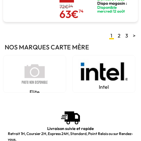
Dispo magasin :
72€
24
Disponible
63€
74
mercredi 12 août
1
2
3
>
NOS MARQUES CARTE MÈRE
Intel
Elite
Livraison suivie et rapide
Retrait 1H, Coursier 2H, Express 24H, Standard, Point Relais ou sur Rendez-
vous.