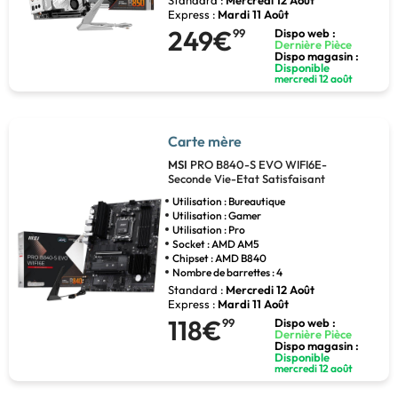
Express :
Mardi 11 Août
249€
99
Dispo web :
Dernière Pièce
Dispo magasin :
Disponible
mercredi 12 août
Carte mère
MSI
PRO B840-S EVO WIFI6E-
Seconde Vie-Etat Satisfaisant
Utilisation : Bureautique
Utilisation : Gamer
Utilisation : Pro
Socket : AMD AM5
Chipset : AMD B840
Nombre de barrettes : 4
Standard :
Mercredi 12 Août
Express :
Mardi 11 Août
118€
99
Dispo web :
Dernière Pièce
Dispo magasin :
Disponible
mercredi 12 août