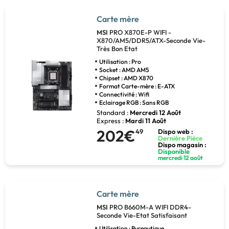
Carte mère
MSI
PRO X870E-P WIFI -
X870/AM5/DDR5/ATX-Seconde Vie-
Très Bon Etat
Utilisation : Pro
Socket : AMD AM5
Chipset : AMD X870
Format Carte-mère : E-ATX
Connectivité : Wifi
Eclairage RGB : Sans RGB
Standard :
Mercredi 12 Août
Express :
Mardi 11 Août
202€
49
Dispo web :
Dernière Pièce
Dispo magasin :
Disponible
mercredi 12 août
Carte mère
MSI
PRO B660M-A WIFI DDR4-
Seconde Vie-Etat Satisfaisant
Utilisation : Bureautique