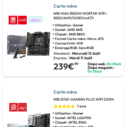
Carte mère
MSI
MAG B850M MORTAR WIFI -
B850/AM5/DDR5/mATX
Utilisation : Gamer
Socket : AMD AM5
Chipset : AMD B850
Format Carte-mère : Micro-ATX
Connectivité : Wifi
Eclairage RGB : Sans RGB
Standard :
Mercredi 12 Août
Express :
Mardi 11 Août
239€
99
Dispo web :
En Stock
Dispo magasin :
En Stock
Carte mère
MSI
B760 GAMING PLUS WIFI DDR4
1 avis
Utilisation : Gamer
Socket : INTEL LGA1700
Chipset : INTEL B760
Format Carte-mère : ATX