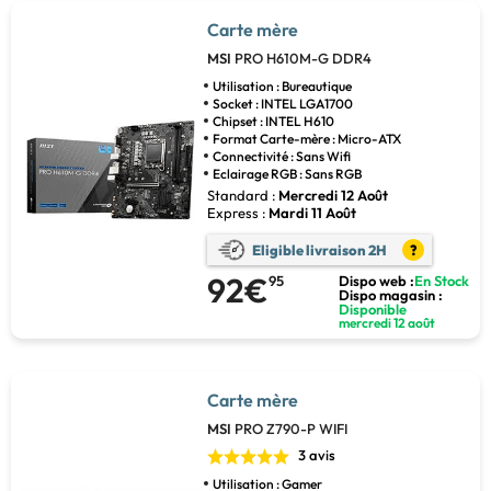
Carte mère
MSI
PRO H610M-G DDR4
Utilisation : Bureautique
Socket : INTEL LGA1700
Chipset : INTEL H610
Format Carte-mère : Micro-ATX
Connectivité : Sans Wifi
Eclairage RGB : Sans RGB
Standard :
Mercredi 12 Août
Express :
Mardi 11 Août
Eligible livraison 2H
?
92€
95
Dispo web :
En Stock
Dispo magasin :
Disponible
mercredi 12 août
Carte mère
MSI
PRO Z790-P WIFI
3 avis
Utilisation : Gamer