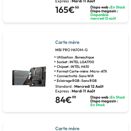
Express :
Mardi 11 Août
165€
66
Dispo web :
En Stock
Dispo magasin :
Disponible
mercredi 12 août
Carte mère
MSI
PRO H610M-G
Utilisation : Bureautique
Socket : INTEL LGA1700
Chipset : INTEL H610
Format Carte-mère : Micro-ATX
Connectivité : Sans Wifi
Eclairage RGB : Sans RGB
Standard :
Mercredi 12 Août
Express :
Mardi 11 Août
84€
99
Dispo web :
En Stock
Dispo magasin :
En Stock
Carte mère