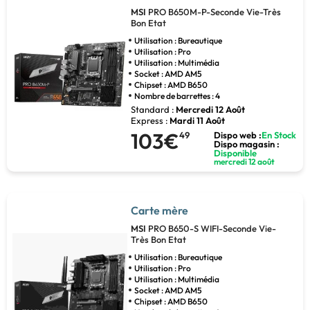
MSI
PRO B650M-P-Seconde Vie-Très
Bon Etat
Utilisation : Bureautique
Utilisation : Pro
Utilisation : Multimédia
Socket : AMD AM5
Chipset : AMD B650
Nombre de barrettes : 4
Standard :
Mercredi 12 Août
Express :
Mardi 11 Août
103€
49
Dispo web :
En Stock
Dispo magasin :
Disponible
mercredi 12 août
Carte mère
MSI
PRO B650-S WIFI-Seconde Vie-
Très Bon Etat
Utilisation : Bureautique
Utilisation : Pro
Utilisation : Multimédia
Socket : AMD AM5
Chipset : AMD B650