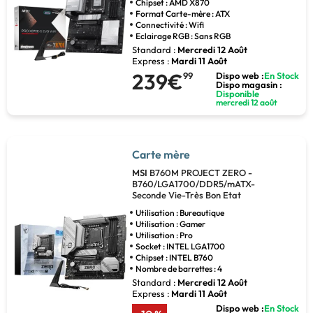
Chipset : AMD X870
Format Carte-mère : ATX
Connectivité : Wifi
Eclairage RGB : Sans RGB
Standard :
Mercredi 12 Août
Express :
Mardi 11 Août
239€
99
Dispo web :
En Stock
Dispo magasin :
Disponible
mercredi 12 août
Carte mère
MSI
B760M PROJECT ZERO -
B760/LGA1700/DDR5/mATX-
Seconde Vie-Très Bon Etat
Utilisation : Bureautique
Utilisation : Gamer
Utilisation : Pro
Socket : INTEL LGA1700
Chipset : INTEL B760
Nombre de barrettes : 4
Standard :
Mercredi 12 Août
Express :
Mardi 11 Août
Dispo web :
En Stock