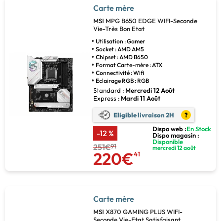
Carte mère
MSI
MPG B650 EDGE WIFI-Seconde
Vie-Très Bon Etat
Utilisation : Gamer
Socket : AMD AM5
Chipset : AMD B650
Format Carte-mère : ATX
Connectivité : Wifi
Eclairage RGB : RGB
Standard :
Mercredi 12 Août
Express :
Mardi 11 Août
Eligible livraison 2H
?
Dispo web :
En Stock
-12 %
Dispo magasin :
Disponible
251€
91
mercredi 12 août
220€
41
Carte mère
MSI
X870 GAMING PLUS WIFI-
Seconde Vie-Etat Satisfaisant