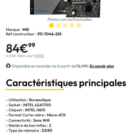
Photos non contractuelles.
Marque :
MSI
Ref constructeur :
911-7D46-225
84€
99
0,04€ d'éco-part
DEEE
Disponible en seconde vie à partir de
76,49
€.
En savoir plus
Caractéristiques principales
- Utilisation :
Bureautique
- Socket :
INTEL LGA1700
- Chipset :
INTEL H610
- Format Carte-mère :
Micro-ATX
- Connectivité :
Sans Wifi
- Nombre de barrettes :
2
- Type de mémoire :
DDR5