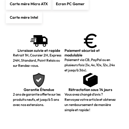
Carte mère Micro ATX
Ecran PC Gamer
Carte mère Intel
Livraison suivie et rapide
Paiement sécurisé et
modulable
Retrait 1H, Coursier 2H, Express
Paiement via CB, PayPal ou en
24H, Standard, Point Relais ou
plusieurs fois (3x, 4x, 10x, 12x, 24x
sur Rendez-vous.
et jusqu’à 36x).
Garantie Étendue
Rétractation sous 14 jours
2 ans de garantie offerte sur les
Vous avez changé d’avis ?
produits neufs, et jusqu’à 5 ans
Renvoyez votre article et obtenez
avec nos extensions.
un remboursement de manière
simple et rapide !