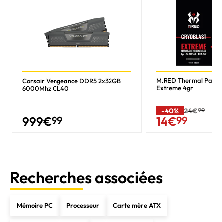
M.RED Thermal Past
Corsair Vengeance DDR5 2x32GB
Extreme 4gr
6000Mhz CL40
-40%
24€
99
999
€
99
14
€
99
Recherches associées
Mémoire PC
Processeur
Carte mère ATX