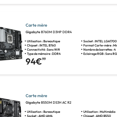
Carte mère
Gigabyte
B760M D3HP DDR4
Utilisation : Bureautique
Socket : INTEL LGA1700
Chipset : INTEL B760
Format Carte-mère : M
Connectivité : Sans Wifi
Nombre de barrettes : 4
Type de mémoire : DDR4
Eclairage RGB : Sans R
94€
99
Carte mère
Gigabyte
B550M DS3H AC R2
Utilisation : Bureautique
Utilisation : Multimédia
Socket : AMD AM4
Chipset : AMD B550