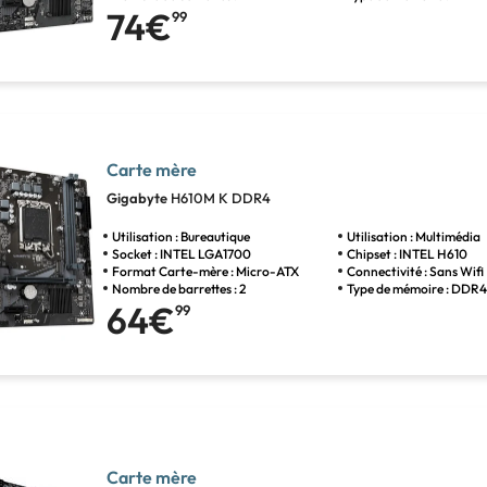
74€
99
Carte mère
Gigabyte
H610M K DDR4
Utilisation : Bureautique
Utilisation : Multimédia
Socket : INTEL LGA1700
Chipset : INTEL H610
Format Carte-mère : Micro-ATX
Connectivité : Sans Wifi
Nombre de barrettes : 2
Type de mémoire : DDR
64€
99
Carte mère