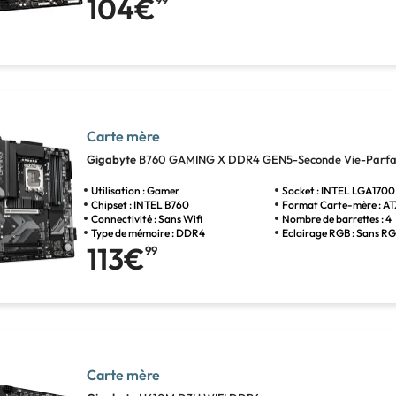
104€
99
Carte mère
Gigabyte
B760 GAMING X DDR4 GEN5-Seconde Vie-Parfai
Utilisation : Gamer
Socket : INTEL LGA1700
Chipset : INTEL B760
Format Carte-mère : A
Connectivité : Sans Wifi
Nombre de barrettes : 4
Type de mémoire : DDR4
Eclairage RGB : Sans R
113€
99
Carte mère