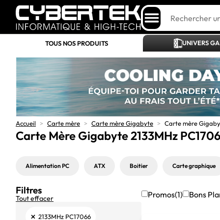
UNIVERS G
TOUS NOS PRODUITS
Accueil
>
Carte mère
>
Carte mère Gigabyte
>
Carte mère Gigab
Carte Mère Gigabyte 2133MHz PC170
Alimentation PC
ATX
Boitier
Carte graphique
Filtres
Promos
(1)
Bons Pla
Tout effacer
×
2133MHz PC17066