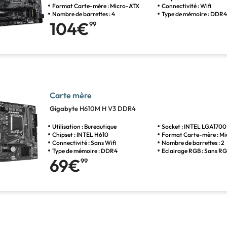
Format Carte-mère : Micro-ATX
Connectivité : Wifi
Nombre de barrettes : 4
Type de mémoire : DDR
104€
99
Carte mère
Gigabyte
H610M H V3 DDR4
Utilisation : Bureautique
Socket : INTEL LGA1700
Chipset : INTEL H610
Format Carte-mère : M
Connectivité : Sans Wifi
Nombre de barrettes : 2
Type de mémoire : DDR4
Eclairage RGB : Sans R
69€
99