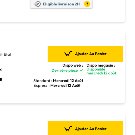
Eligible livraison 2H
?
Ajouter Au Panier
t Etat
Dispo web :
Dispo magasin :
Disponible
TX
Dernière pièce
mercredi 12 août
GB
Standard :
Mercredi 12 Août
Express :
Mercredi 12 Août
Ajouter Au Panier