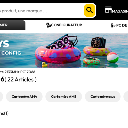
MAGASI
AMER
CONFIGURATEUR
PC DE
yte 2133MHz PC17066
66
( 22 Articles )
Carte mère AM4
Carte mère AM5
Carte mère asus
ns
(1)