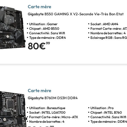
Carte mère
Gigabyte
B550 GAMING X V2-Seconde Vie-Très Bon Etat
Utilisation : Gamer
Socket : AMD AM4
Chipset : AMD B550
Format Carte-mère : A
Connectivité : Sans Wifi
Nombre de barrettes : 4
Type de mémoire : DDR4
Eclairage RGB : Sans R
80€
99
Carte mère
Gigabyte
B760M DS3H DDR4
Utilisation : Bureautique
Utilisation : Pro
Socket : INTEL LGA1700
Chipset : INTEL B760
Format Carte-mère : Micro-ATX
Connectivité : Sans Wifi
Nombre de barrettes : 4
Type de mémoire : DDR