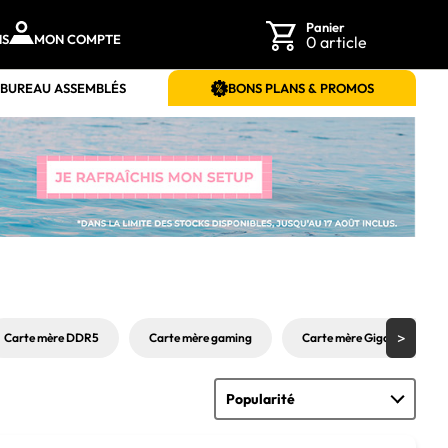
Panier
NS
MON COMPTE
0 article
 BUREAU ASSEMBLÉS
BONS PLANS & PROMOS
Carte mère DDR5
Carte mère gaming
Carte mère Gigabyte