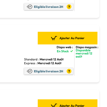
Eligible livraison 2H
?
Ajouter Au Panier
Dispo web :
Dispo magasin :
Disponible
En Stock
mercredi 12
août
Standard :
Mercredi 12 Août
Express :
Mercredi 12 Août
4
Eligible livraison 2H
?
Ajouter Au Panier