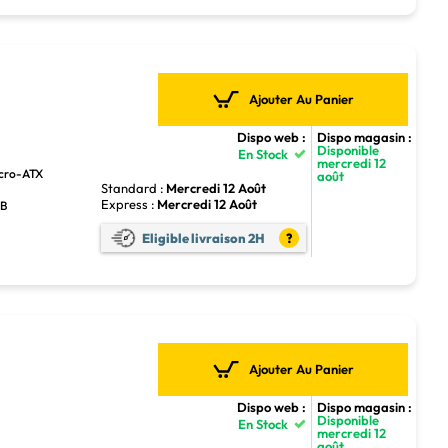
Ajouter Au Panier
Dispo web :
Dispo magasin :
Disponible
En Stock
mercredi 12
icro-ATX
août
Standard :
Mercredi 12 Août
Express :
Mercredi 12 Août
GB
Eligible livraison 2H
?
Ajouter Au Panier
Dispo web :
Dispo magasin :
Disponible
En Stock
mercredi 12
août