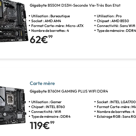
Gigabyte
B550M DS3H-Seconde Vie-Très Bon Etat
Utilisation : Bureautique
Utilisation : Pro
Socket : AMD AM4
Chipset : AMD B550
Format Carte-mère : Micro-ATX
Connectivité : Sans Wifi
Nombre de barrettes : 4
Type de mémoire : DDR
62€
99
Carte mère
Gigabyte
B760M GAMING PLUS WIFI DDR4
Utilisation : Gamer
Socket : INTEL LGA1700
Chipset : INTEL B760
Format Carte-mère : M
Connectivité : Wifi
Nombre de barrettes : 4
Type de mémoire : DDR4
Eclairage RGB : Sans R
119€
99