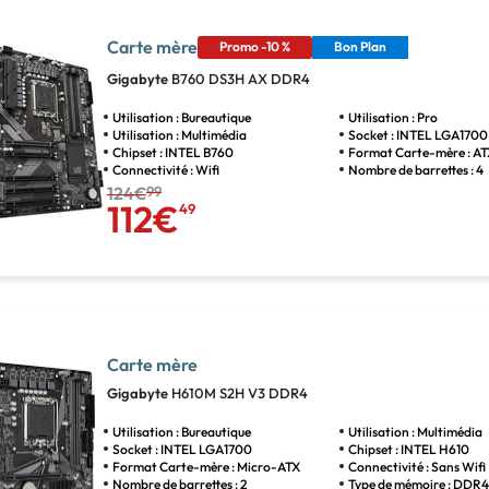
Carte mère
Promo -10 %
Bon Plan
Gigabyte
B760 DS3H AX DDR4
Utilisation : Bureautique
Utilisation : Pro
Utilisation : Multimédia
Socket : INTEL LGA1700
Chipset : INTEL B760
Format Carte-mère : A
Connectivité : Wifi
Nombre de barrettes : 4
124€
99
112€
49
Carte mère
Gigabyte
H610M S2H V3 DDR4
Utilisation : Bureautique
Utilisation : Multimédia
Socket : INTEL LGA1700
Chipset : INTEL H610
Format Carte-mère : Micro-ATX
Connectivité : Sans Wifi
Nombre de barrettes : 2
Type de mémoire : DDR