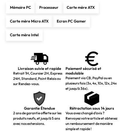
Mémoire PC
Processeur
Carte mère ATX
Carte mère Micro ATX
Ecran PC Gamer
Carte mère Intel
Livraison suivie et rapide
Paiement sécurisé et
modulable
Retrait 1H, Coursier 2H, Express
Paiement via CB, PayPal ou en
24H, Standard, Point Relais ou
plusieurs fois (3x, 4x, 10x, 12x, 24x
sur Rendez-vous.
et jusqu’à 36x).
Garantie Étendue
Rétractation sous 14 jours
2 ans de garantie offerte sur les
Vous avez changé d’avis ?
produits neufs, et jusqu’à 5 ans
Renvoyez votre article et obtenez
avec nos extensions.
un remboursement de manière
simple et rapide !