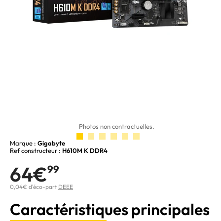
Photos non contractuelles.
Marque :
Gigabyte
Ref constructeur :
H610M K DDR4
64€
99
0,04€ d'éco-part
DEEE
Caractéristiques principales