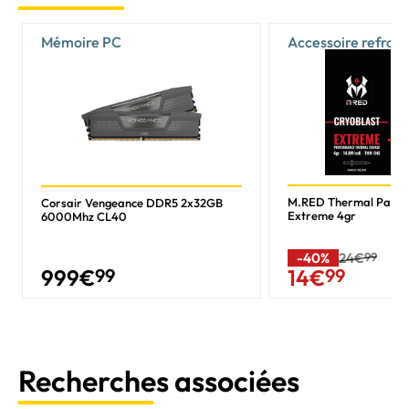
Mémoire PC
Accessoire refroi
M.RED Thermal Past
Corsair Vengeance DDR5 2x32GB
Extreme 4gr
6000Mhz CL40
-40%
24€
99
999
€
99
14
€
99
Recherches associées