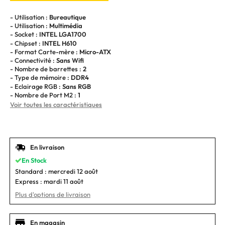
- Utilisation :
Bureautique
- Utilisation :
Multimédia
- Socket :
INTEL LGA1700
- Chipset :
INTEL H610
- Format Carte-mère :
Micro-ATX
- Connectivité :
Sans Wifi
- Nombre de barrettes :
2
- Type de mémoire :
DDR4
- Eclairage RGB :
Sans RGB
- Nombre de Port M2 :
1
Voir toutes les caractéristiques
En livraison
En Stock
Standard :
mercredi 12 août
Express :
mardi 11 août
Plus d'options de livraison
En magasin